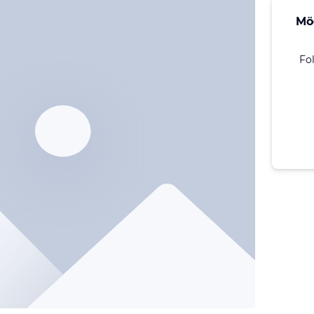
Mö
Fo