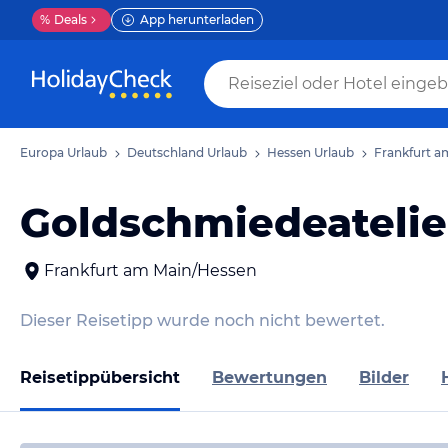
%
Deals
App herunterladen
Europa Urlaub
Deutschland Urlaub
Hessen Urlaub
Frankfurt a
Goldschmiedeateli
Frankfurt am Main/Hessen
Dieser Reisetipp wurde noch nicht bewertet.
Reisetippübersicht
Bewertungen
Bilder