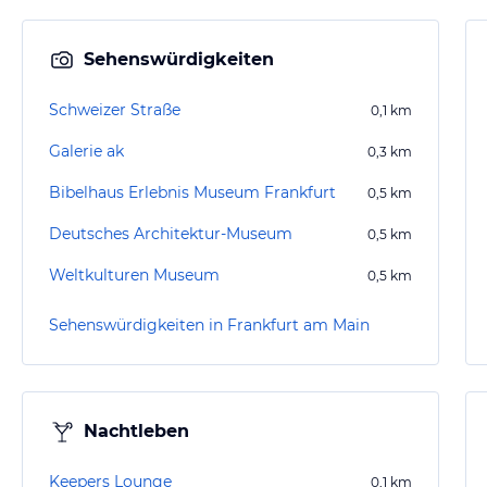
Sehenswürdigkeiten
Schweizer Straße
0,1
km
Galerie ak
0,3
km
Bibelhaus Erlebnis Museum Frankfurt
0,5
km
Deutsches Architektur-Museum
0,5
km
Weltkulturen Museum
0,5
km
Sehenswürdigkeiten in Frankfurt am Main
Nachtleben
Keepers Lounge
0,1
km