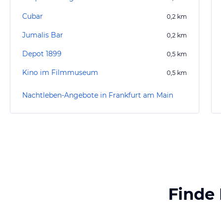
Cubar
0,2
km
Jumalis Bar
0,2
km
Depot 1899
0,5
km
Kino im Filmmuseum
0,5
km
Nachtleben-Angebote in Frankfurt am Main
Finde