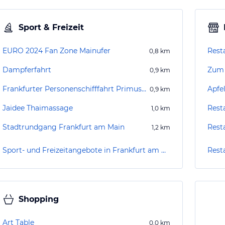
Sport & Freizeit
EURO 2024 Fan Zone Mainufer
Rest
0,8
km
Dampferfahrt
Zum 
0,9
km
Frankfurter Personenschifffahrt Primus-Linie
Apfe
0,9
km
Jaidee Thaimassage
Rest
1,0
km
Stadtrundgang Frankfurt am Main
Rest
1,2
km
Sport- und Freizeitangebote in Frankfurt am Main
Rest
Shopping
Art Table
0,0
km