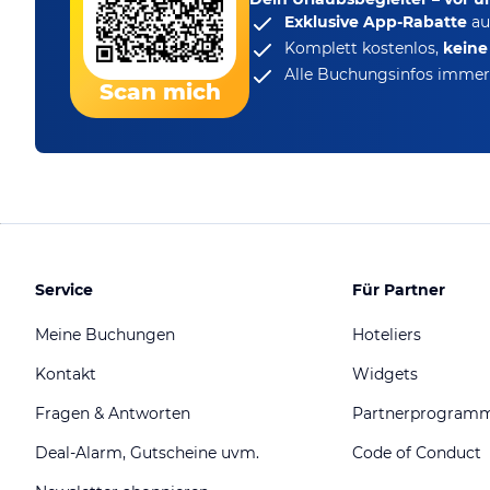
Exklusive App-Rabatte
au
Komplett kostenlos,
kein
Alle Buchungsinfos immer 
Scan mich
Service
Für Partner
Meine Buchungen
Hoteliers
Kontakt
Widgets
Fragen & Antworten
Partnerprogram
Deal-Alarm, Gutscheine uvm.
Code of Conduct