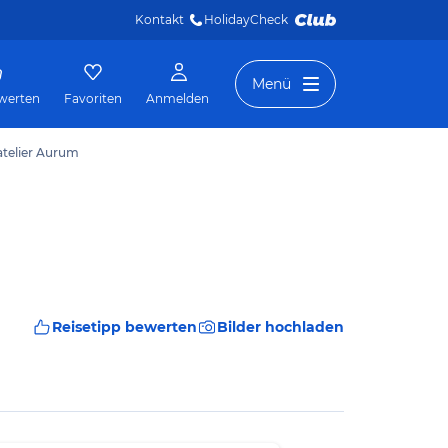
Kontakt
HolidayCheck 
Menü
werten
Favoriten
Anmelden
atelier Aurum
Reisetipp bewerten
Bilder hochladen