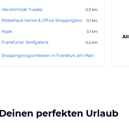
Herrenmode Yusaka
0,0
km
Möbelhaus Home & Office Shoppingbox
0,1
km
Hype
0,1
km
Al
Frankfurter Senfgalerie
0,4
km
Shoppingmöglichkeiten in Frankfurt am Main
 Deinen perfekten Urlaub