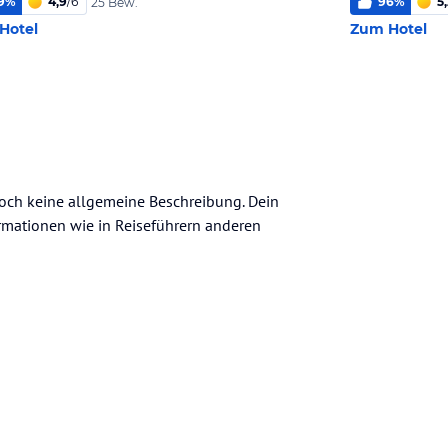
9
%
4,9
/
6
96
%
5
25 Bew.
Hotel
Zum Hotel
noch keine allgemeine Beschreibung. Dein
nformationen wie in Reiseführern anderen