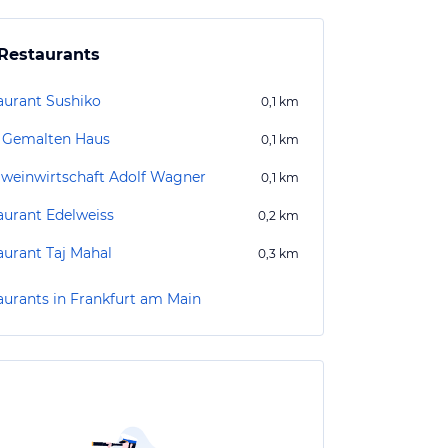
Restaurants
aurant Sushiko
0,1
km
Gemalten Haus
0,1
km
lweinwirtschaft Adolf Wagner
0,1
km
aurant Edelweiss
0,2
km
aurant Taj Mahal
0,3
km
aurants in Frankfurt am Main