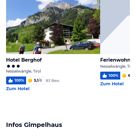
Hotel Berghof
Ferienwohnun
Nesselwängle, Tirol
Nesselwängle, Tirol
100
%
6,0
/
100
%
5,1
/
6
83 Bew.
Zum Hotel
Zum Hotel
Infos Gimpelhaus