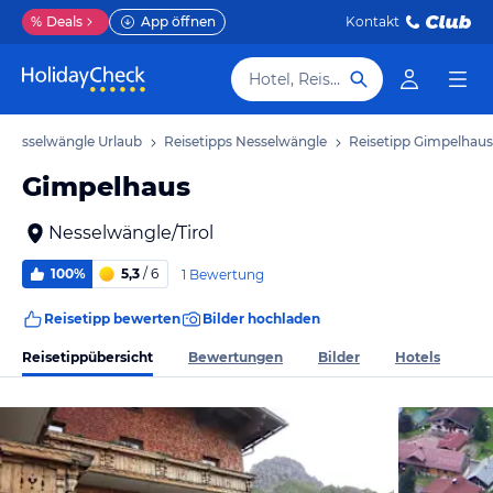
%
Deals
App öffnen
Kontakt
Hotel, Reiseziel
Nesselwängle Urlaub
Reisetipps Nesselwängle
Reisetipp Gimpelhaus
Gimpelhaus
Nesselwängle/Tirol
100%
5,3
/ 6
1 Bewertung
Reisetipp bewerten
Bilder hochladen
Reisetippübersicht
Bewertungen
Bilder
Hotels