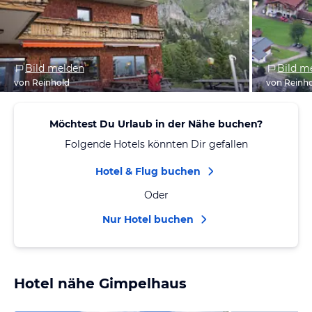
Bild melden
Bild m
von Reinhold
von Reinh
Möchtest Du Urlaub in der Nähe buchen?
Folgende Hotels könnten Dir gefallen
Hotel & Flug buchen
Oder
Nur Hotel buchen
Hotel nähe Gimpelhaus