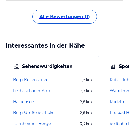
Alle Bewertungen (1)
Interessantes in der Nähe
Sehenswürdigkeiten
Spor
Berg Kellenspitze
Rote Flü
1,5
km
Lechaschauer Alm
Wanderwe
2,7
km
Haldensee
Rodeln
2,8
km
Berg Große Schlicke
Freibad 
2,8
km
Tannheimer Berge
Seilbahn 
3,4
km