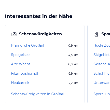
Interessantes in der Nähe
Sehenswürdigkeiten
Spor
Pfarrkirche Großarl
Rucki Zuc
0,9
km
Spiegelsee
Skigebiet
4,5
km
Alte Wacht
Skischauk
6,0
km
Filzmooshörndl
Schuhflic
6,9
km
Heukareck
Unterwa
7,2
km
Sehenswürdigkeiten in Großarl
Sport- un