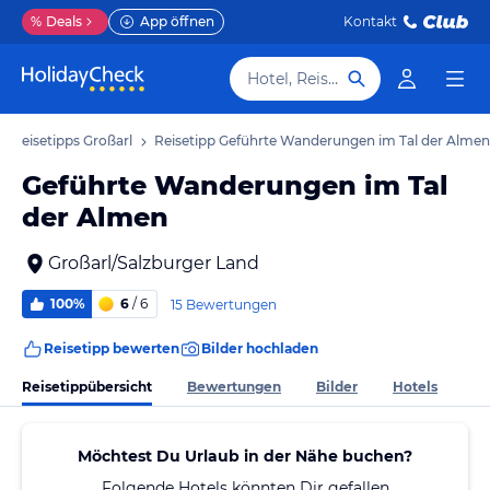
%
Deals
App öffnen
Kontakt
Hotel, Reiseziel
Reisetipps Großarl
Reisetipp Geführte Wanderungen im Tal der Almen
Geführte Wanderungen im Tal
der Almen
Großarl/Salzburger Land
100%
6
/ 6
15 Bewertungen
Reisetipp bewerten
Bilder hochladen
Reisetippübersicht
Bewertungen
Bilder
Hotels
Möchtest Du Urlaub in der Nähe buchen?
Folgende Hotels könnten Dir gefallen