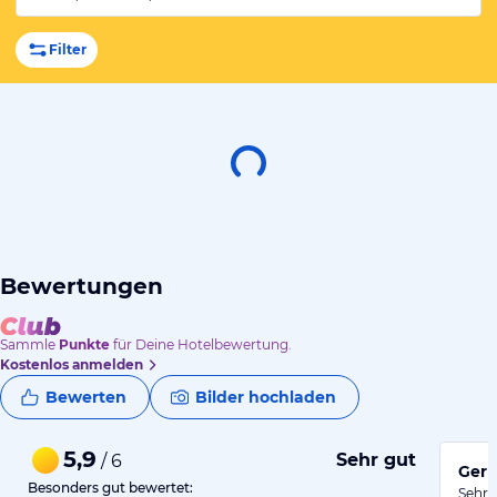
Filter
Bewertungen
Sammle
Punkte
für Deine Hotelbewertung.
Kostenlos anmelden
Bewerten
Bilder hochladen
5,9
Sehr gut
/ 6
Gern
Besonders gut bewertet:
Sehr 