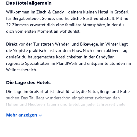
Das Hotel allgemein
Willkommen im Ziach & Candy – deinem kleinen Hotel in Großarl
für Bergabenteuer, Genuss und herzliche Gastfreundschaft. Mit nur
22 Zimmern erwartet dich eine familiäre Atmosphäre, in der du
dich vom ersten Moment an wohlfühlst.
Direkt vor der Tür starten Wander- und Bikewege, im Winter liegt
die Skipiste praktisch fast vor dem Haus. Nach einem aktiven Tag
genießt du hausgemachte Köstlichkeiten in der CandyBar,
regionale Spezialitäten im PfandlWerk und entspannte Stunden im
Wellnessbereich.
Die Lage des Hotels
Die Lage im Großarltal ist ideal für alle, die Natur, Berge und Ruhe
suchen. Das Tal liegt wunderschön eingebettet zwischen den
Hohen und Niederen Tauern und bietet zu jeder Jahreszeit viele
Möglichkeiten für Aktivitäten. Im Sommer starten Wanderungen
Mehr anzeigen
und Bike-Touren direkt in der Umgebung, im Winter locken über
80 Pistenkilometer in der Skiregion Großarltal-Dorfgastein.
Besonders schön ist die Kombination aus beeindruckender
Bergwelt, erholsamer Stille und der Nähe zur Natur. Auch Großarl