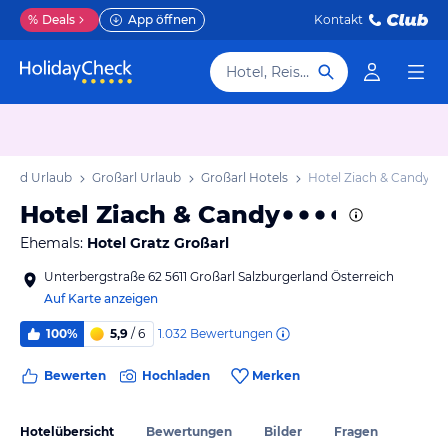
%
Deals
App öffnen
Kontakt
Hotel, Reiseziel
 Land Urlaub
Großarl Urlaub
Großarl Hotels
Hotel Ziach & Candy
Hotel Ziach & Candy
Ehemals:
Hotel Gratz Großarl
Unterbergstraße 62 5611 Großarl Salzburgerland Österreich
Auf Karte anzeigen
1.032
Bewertungen
100%
5,9
/ 6
Bewerten
Hochladen
Merken
Hotelübersicht
Bewertungen
Bilder
Fragen