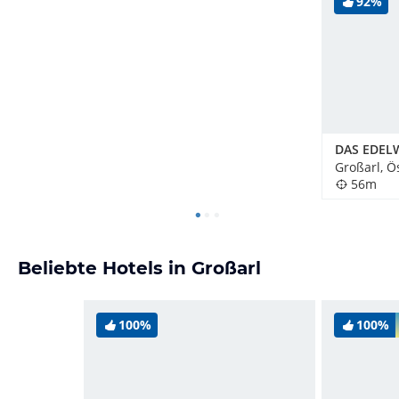
92%
Großarl, Ö
56m
Beliebte Hotels in Großarl
100%
100%