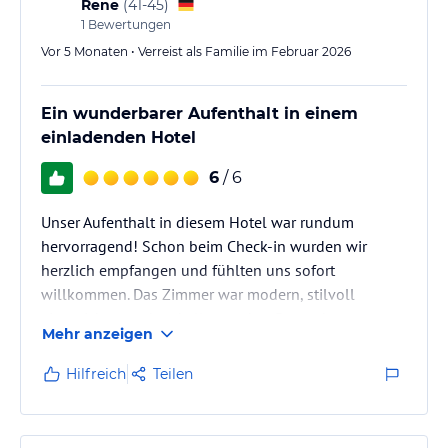
Rene
(
41-45
)
jeweiligen Veranstalters.
1
Bewertungen
Vor 5 Monaten • Verreist als Familie im Februar 2026
Ein wunderbarer Aufenthalt in einem
einladenden Hotel
6
/ 6
Unser Aufenthalt in diesem Hotel war rundum
hervorragend! Schon beim Check-in wurden wir
herzlich empfangen und fühlten uns sofort
willkommen. Das Zimmer war modern, stilvoll
eingerichtet und makellos sauber. Besonders
Mehr anzeigen
beeindruckt hat uns das bequeme Bett sowie der
traumhafte Ausblick. Das Frühstücksbuffet war
Hilfreich
Teilen
vielfältig und qualitativ hochwertig, es ließ keine
Wünsche offen. Auch der Service war jederzeit
aufmerksam, freundlich und professionell. Die