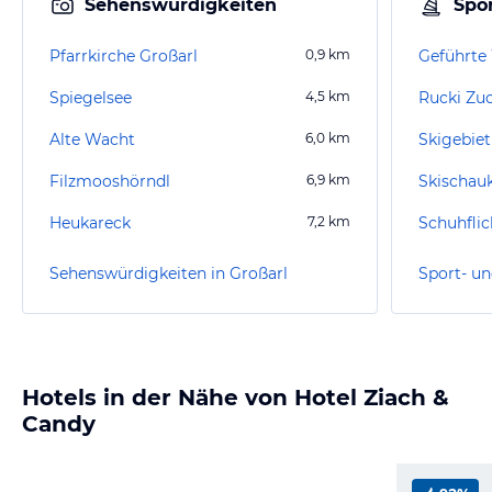
Sehenswürdigkeiten
Spor
Pfarrkirche Großarl
0,9
km
Spiegelsee
4,5
km
Rucki Zuc
Alte Wacht
6,0
km
Skigebiet
Filzmooshörndl
6,9
km
Skischauk
Heukareck
7,2
km
Schuhflic
Sehenswürdigkeiten in Großarl
Sport- un
Hotels in der Nähe von Hotel Ziach &
Candy