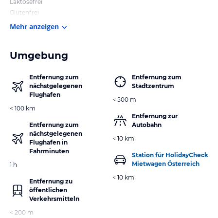
Laktosefrei
Glutenfrei
Mehr anzeigen
Umgebung
Entfernung zum
Entfernung zum
nächstgelegenen
Stadtzentrum
Flughafen
< 500 m
< 100 km
Entfernung zur
Entfernung zum
Autobahn
nächstgelegenen
< 10 km
Flughafen in
Fahrminuten
Station für HolidayCheck
Mietwagen Österreich
1 h
< 10 km
Entfernung zu
öffentlichen
Verkehrsmitteln
< 200 m