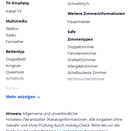
TV-Empfang
Schreibtisch
Kabel-TV
Weitere Zimmerinformationen
Multimedia
Feuermelder
Telefon
Safe
Radio
Zimmertypen
Fernseher
Doppelzimmer
Bettentyp
Familienzimmer
Doppelbett
Dreibettzimmer
Kingsize
Allergikerzimmer
Queensize
Schallisolierte Zimmer
Schlafsofa
Nichtraucherzimmer
Balkon
Mehr anzeigen
Hinweis:
Allgemeine und unverbindliche
Hoteliers-/Veranstalter-/Kataloginformationen. Alle Angaben ohne
Gewähr und ohne Prüfung durch HolidayCheck. Bitte lies vor der