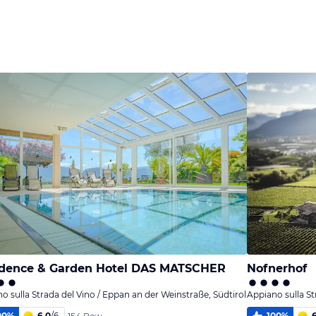
dence & Garden Hotel DAS MATSCHER
Nofnerhof
o sulla Strada del Vino / Eppan an der Weinstraße, Südtirol
Appiano sulla St
00
%
6,0
/
6
100
%