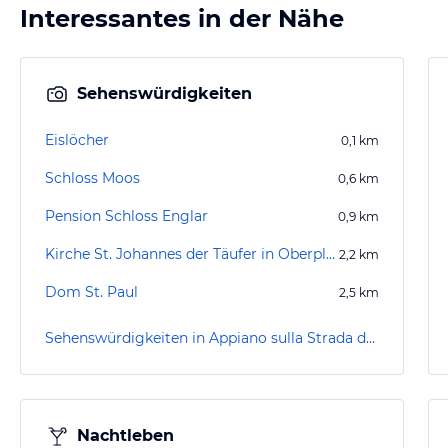
Interessantes in der Nähe
Sehenswürdigkeiten
Eislöcher
0,1
km
Schloss Moos
0,6
km
Pension Schloss Englar
0,9
km
Kirche St. Johannes der Täufer in Oberplanitzing
2,2
km
Dom St. Paul
2,5
km
Sehenswürdigkeiten in Appiano sulla Strada del Vino / Eppan an der Weinstraße
Nachtleben