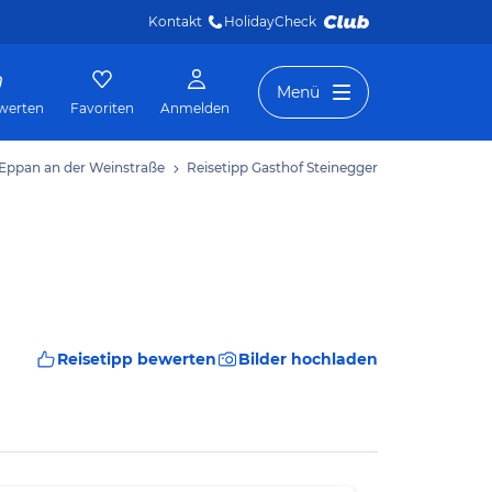
Kontakt
HolidayCheck 
Menü
werten
Favoriten
Anmelden
/ Eppan an der Weinstraße
Reisetipp Gasthof Steinegger
Reisetipp bewerten
Bilder hochladen