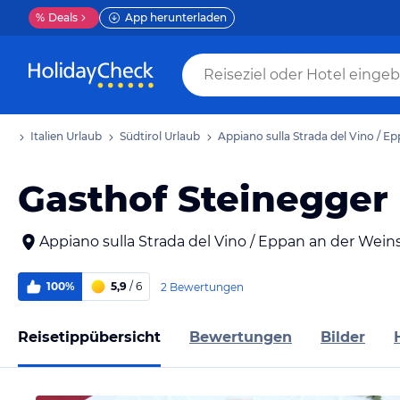
%
Deals
App herunterladen
aub
Italien Urlaub
Südtirol Urlaub
Appiano sulla Strada del Vino / E
Gasthof Steinegger
Appiano sulla Strada del Vino / Eppan an der Wein
100%
5,9
/ 6
2 Bewertungen
Reisetippübersicht
Bewertungen
Bilder