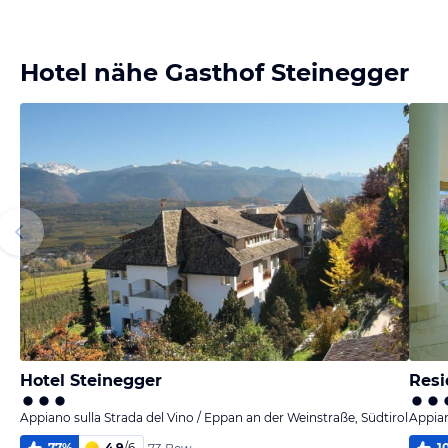
Hotel nähe Gasthof Steinegger
Hotel Steinegger
Resi
Appiano sulla Strada del Vino / Eppan an der Weinstraße, Südtirol
Appian
77
%
4,9
/
6
1