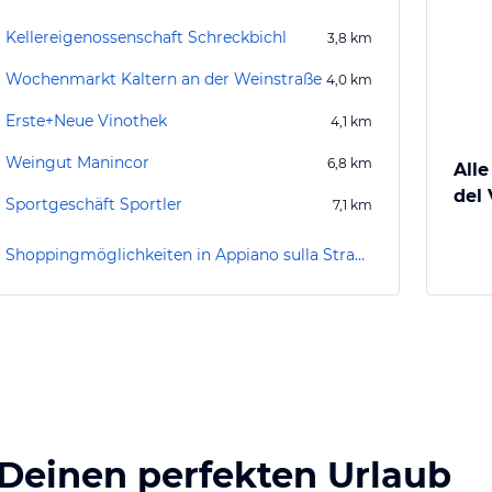
Kellereigenossenschaft Schreckbichl
3,8
km
Wochenmarkt Kaltern an der Weinstraße
4,0
km
Erste+Neue Vinothek
4,1
km
Weingut Manincor
6,8
km
Alle
del
Sportgeschäft Sportler
7,1
km
Shoppingmöglichkeiten in Appiano sulla Strada del Vino / Eppan an der Weinstraße
 Deinen perfekten Urlaub