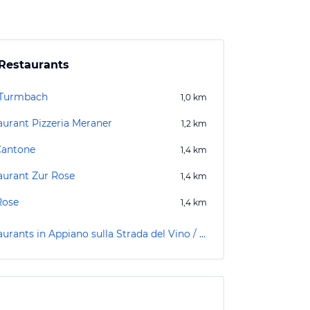
Restaurants
Turmbach
1,0
km
aurant Pizzeria Meraner
1,2
km
Cantone
1,4
km
aurant Zur Rose
1,4
km
Rose
1,4
km
Restaurants in Appiano sulla Strada del Vino / Eppan an der Weinstraße