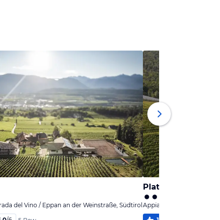
Plattenriegelhof-
rada del Vino / Eppan an der Weinstraße, Südtirol
Appiano sulla Strada del V
6,0
/
6
100
%
5,0
/
6