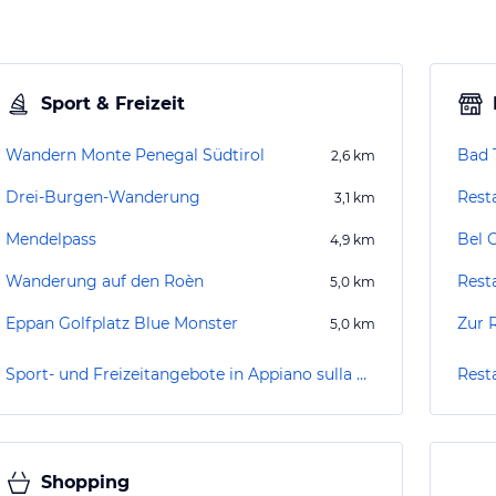
Sport & Freizeit
Wandern Monte Penegal Südtirol
Bad 
2,6
km
Drei-Burgen-Wanderung
Rest
3,1
km
Mendelpass
Bel 
4,9
km
Wanderung auf den Roèn
Rest
5,0
km
Eppan Golfplatz Blue Monster
Zur 
5,0
km
Sport- und Freizeitangebote in Appiano sulla Strada del Vino / Eppan an der Weinstraße
Shopping