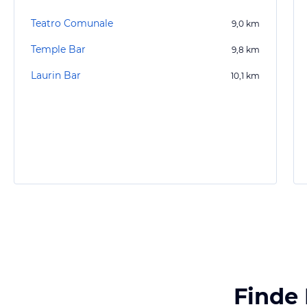
Teatro Comunale
9,0
km
Temple Bar
9,8
km
Laurin Bar
10,1
km
Finde