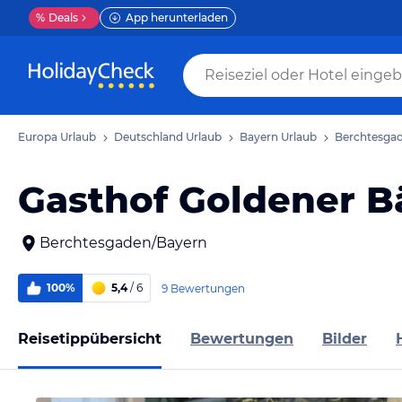
%
Deals
App herunterladen
Europa Urlaub
Deutschland Urlaub
Bayern Urlaub
Berchtesgad
Gasthof Goldener B
Berchtesgaden/Bayern
100%
5,4
/ 6
9 Bewertungen
Reisetippübersicht
Bewertungen
Bilder