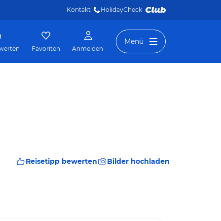
Kontakt
HolidayCheck 
Menü
werten
Favoriten
Anmelden
Reisetipp bewerten
Bilder hochladen