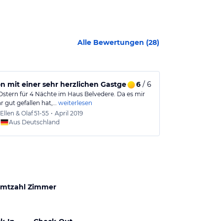
Alle Bewertungen (
28
)
n mit einer sehr herzlichen Gastgeberin
6
/ 6
Ostern für 4 Nächte im Haus Belvedere. Da es mir
Ich fühlte mic
r gut gefallen hat,…
weiterlesen
die ruhige Lag
Ellen & Olaf
51-55
•
April 2019
Erhard
Aus Deutschland
Aus
mtzahl Zimmer