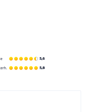
ie
5,6
terh.
5,8