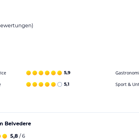
e ihre eigenen Mahlzeiten zubereiten können.
ewertungen)
äte, wie einen Kühlschrank, einen
önnen Sie auch die nahegelegenen Restaurants
 für sportliche Aktivitäten. Im Winter können
e genießen. Im Sommer können Sie die Gegend
ice
5,9
Gastronom
ie Region Berchtesgaden bietet auch viele
e
5,1
Sport & Un
ohne Gewähr. Bitte lies vor der Buchung die
m Belvedere
5,8
/ 6