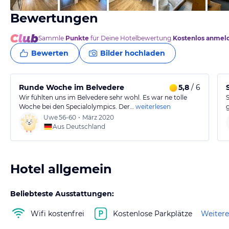
Bewertungen
Sammle
Punkte
für Deine Hotelbewertung.
Kostenlos anmel
Bewerten
Bilder hochladen
Runde Woche im Belvedere
5,8
/ 6
Wir fühlten uns im Belvedere sehr wohl. Es war ne tolle
Woche bei den Specialolympics. Der…
weiterlesen
Uwe
56-60
•
März 2020
Aus Deutschland
Hotel allgemein
Beliebteste Ausstattungen:
Wifi kostenfrei
Kostenlose Parkplätze
Weitere