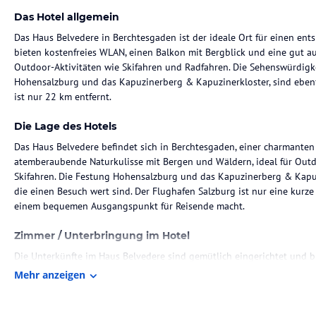
Das Hotel allgemein
Das Haus Belvedere in Berchtesgaden ist der ideale Ort für einen ent
bieten kostenfreies WLAN, einen Balkon mit Bergblick und eine gut aus
Outdoor-Aktivitäten wie Skifahren und Radfahren. Die Sehenswürdig
Hohensalzburg und das Kapuzinerberg & Kapuzinerkloster, sind ebenfa
ist nur 22 km entfernt.
Die Lage des Hotels
Das Haus Belvedere befindet sich in Berchtesgaden, einer charmanten
atemberaubende Naturkulisse mit Bergen und Wäldern, ideal für Out
Skifahren. Die Festung Hohensalzburg und das Kapuzinerberg & Kapuz
die einen Besuch wert sind. Der Flughafen Salzburg ist nur eine kurze
einem bequemen Ausgangspunkt für Reisende macht.
Zimmer / Unterbringung im Hotel
Die Unterkünfte im Haus Belvedere sind gemütlich eingerichtet und 
Aufenthalt benötigt. Jede Wohneinheit verfügt über einen Balkon mit e
Mehr anzeigen
Flachbild-Kabel-TV und eine gut ausgestattete Küchenzeile. Das priv
ausgestattet. Zusätzlich sind ein Kühlschrank, ein Geschirrspüler, e
den Gästen den Komfort eines eigenen Zuhauses zu bieten.