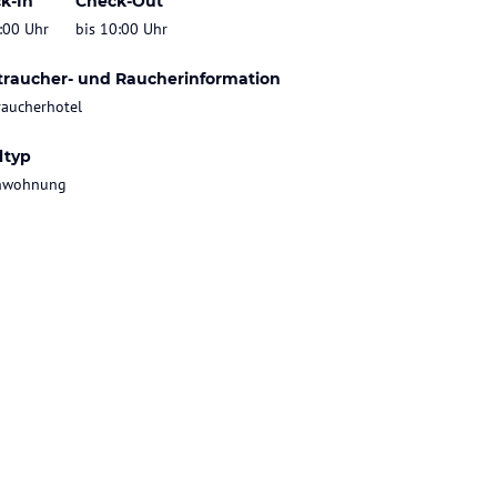
k-In
Check-Out
:00 Uhr
bis 10:00 Uhr
traucher- und Raucherinformation
raucherhotel
ltyp
enwohnung