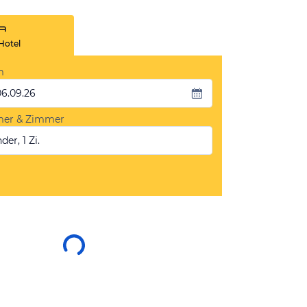
Hotel
m
06.09.26
mer & Zimmer
der, 1 Zi.