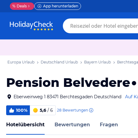
%
Deals
App herunterladen
Europa Urlaub
Deutschland Urlaub
Bayern Urlaub
Berchtesga
Pension Belvedere
Eberweinweg 1 83471 Berchtesgaden Deutschland
Auf K
100%
5,6
/ 6
28
Bewertungen
Hotelübersicht
Bewertungen
Fragen