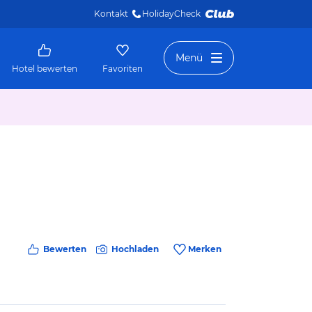
Kontakt
HolidayCheck 
Menü
Hotel bewerten
Favoriten
Bewerten
Hochladen
Merken