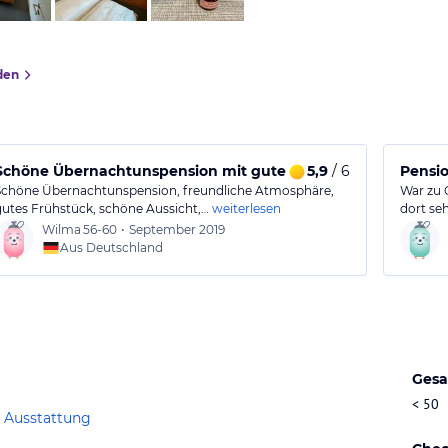
den
Schöne Übernachtunspension mit gutem Frühstück in
5,9
/ 6
Pensio
Schöne Übernachtunspension, freundliche Atmosphäre,
War zu 
gutes Frühstück, schöne Aussicht,…
weiterlesen
dort seh
Wilma
56-60
•
September 2019
Aus Deutschland
Gesa
< 50
 Ausstattung