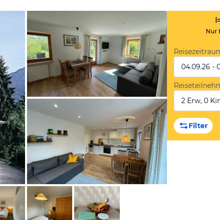
Nur 
Reisezeitrau
04.09.26 - 
Reiseteilneh
2 Erw, 0 Kin
von Booking.com
Filter
von Booking.com