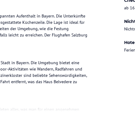
Chec
ab 16
spannten Aufenthalt in Bayern. Die Unterkünfte
Nich
gestattete Küchenzeile. Die Lage ist ideal für
keiten der Umgebung, wie die Festung
Nicht
lls leicht zu erreichen. Der Flughafen Salzburg
Hote
Feri
 Stadt in Bayern. Die Umgebung bietet eine
door-Aktivitäten wie Wandern, Radfahren und
inerkloster sind beliebte Sehenswürdigkeiten,
 Fahrt entfernt, was das Haus Belvedere zu
bieten alles, was man für einen angenehmen
inem herrlichen Blick auf die Berge, einen
ate Badezimmer ist mit einem Haartrockner
in Backofen und ein Wasserkocher vorhanden, um