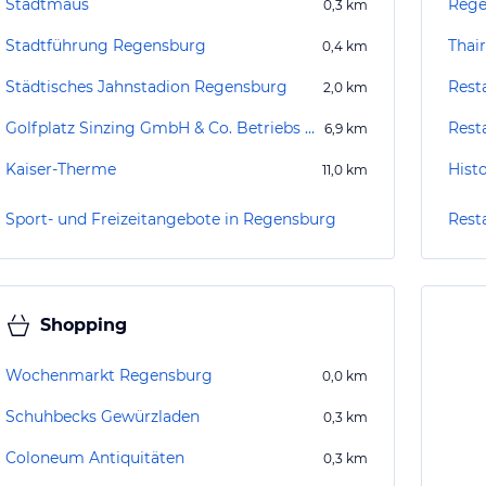
Stadtmaus
Rege
0,3
km
Stadtführung Regensburg
Thai
0,4
km
Städtisches Jahnstadion Regensburg
Rest
2,0
km
Golfplatz Sinzing GmbH & Co. Betriebs KG
Rest
6,9
km
Kaiser-Therme
Hist
11,0
km
Sport- und Freizeitangebote in Regensburg
Rest
Shopping
Wochenmarkt Regensburg
0,0
km
Schuhbecks Gewürzladen
0,3
km
Coloneum Antiquitäten
0,3
km