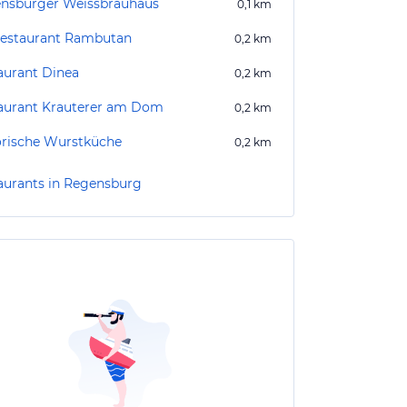
nsburger Weissbräuhaus
0,1
km
restaurant Rambutan
0,2
km
aurant Dinea
0,2
km
aurant Krauterer am Dom
0,2
km
orische Wurstküche
0,2
km
aurants in Regensburg