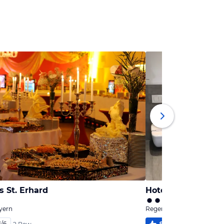
 St. Erhard
Hotel VIII
yern
Regensburg, Bayern
6
/
6
94
%
5,6
/
6