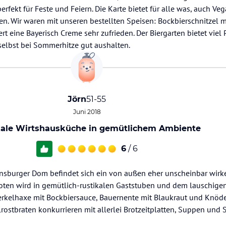
rfekt für Feste und Feiern. Die Karte bietet für alle was, auch Ve
en. Wir waren mit unseren bestellten Speisen: Bockbierschnitzel 
t eine Bayerisch Creme sehr zufrieden. Der Biergarten bietet viel 
selbst bei Sommerhitze gut aushalten.
Jörn
51-55
Juni 2018
kale Wirtshausküche in gemütlichem Ambiente
6
/ 6
nsburger Dom befindet sich ein von außen eher unscheinbar wirk
ten wird in gemütlich-rustikalen Gaststuben und dem lauschigen
erkelhaxe mit Bockbiersauce, Bauernente mit Blaukraut und Knöde
lrostbraten konkurrieren mit allerlei Brotzeitplatten, Suppen und 