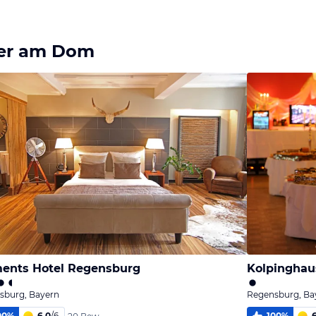
Bild
Bild
Bild
melden
melden
melden
von Alina
von Jörn
von Jörn
ger am Dom
ents Hotel Regensburg
Kolpinghaus
sburg, Bayern
Regensburg, Ba
00
%
6,0
/
6
100
%