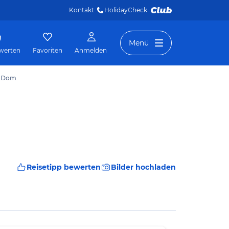
Kontakt
HolidayCheck 
Menü
werten
Favoriten
Anmelden
m Dom
Reisetipp bewerten
Bilder hochladen