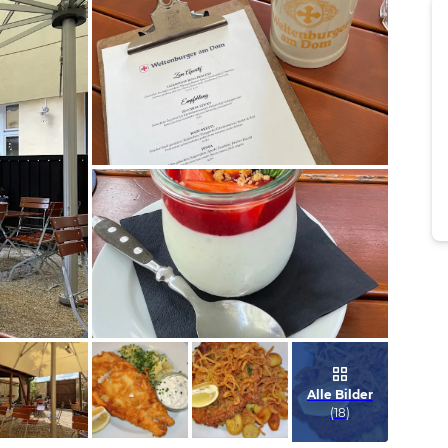
Bild melden
von Alina
Bild melden
von Alina
Alle Bilder
(
18
)