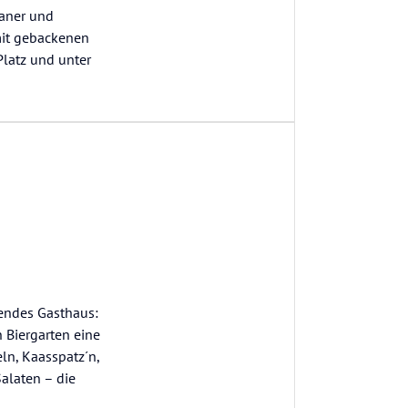
ganer und
mit gebackenen
Platz und unter
endes Gasthaus:
 Biergarten eine
ln, Kaasspatz´n,
Salaten – die