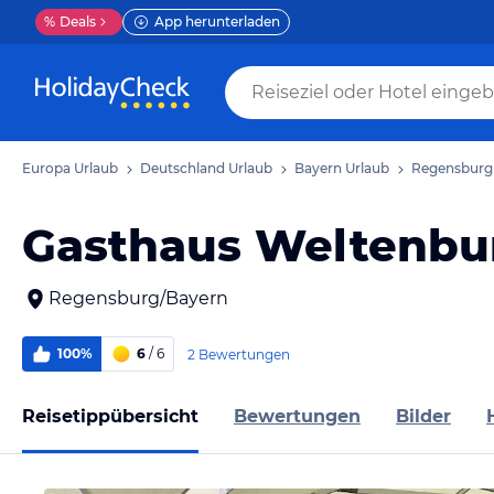
%
Deals
App herunterladen
Europa Urlaub
Deutschland Urlaub
Bayern Urlaub
Regensburg
Gasthaus Weltenb
Regensburg/Bayern
100%
6
/ 6
2 Bewertungen
Reisetippübersicht
Bewertungen
Bilder