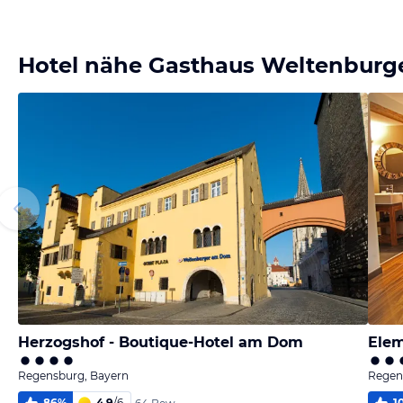
Bild
Bild
Bild
Bild
melden
melden
melden
melden
von Alina
von Alina
von Alina
von Alina
Hotel nähe Gasthaus Weltenbur
Herzogshof - Boutique-Hotel am Dom
Elem
Regensburg, Bayern
Regen
86
%
4,9
/
6
1