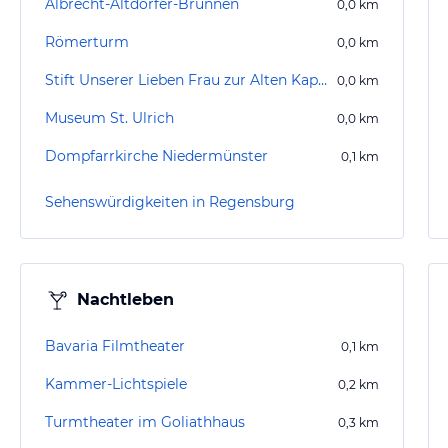
Albrecht-Altdorfer-Brunnen
0,0
km
Römerturm
0,0
km
Stift Unserer Lieben Frau zur Alten Kapelle
0,0
km
Museum St. Ulrich
0,0
km
Dompfarrkirche Niedermünster
0,1
km
Sehenswürdigkeiten in Regensburg
Nachtleben
Bavaria Filmtheater
0,1
km
Kammer-Lichtspiele
0,2
km
Turmtheater im Goliathhaus
0,3
km