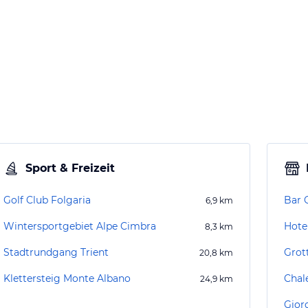
Sport & Freizeit
Golf Club Folgaria
Bar 
6,9
km
Wintersportgebiet Alpe Cimbra
Hote
8,3
km
Stadtrundgang Trient
Grot
20,8
km
Klettersteig Monte Albano
Chal
24,9
km
Giorg