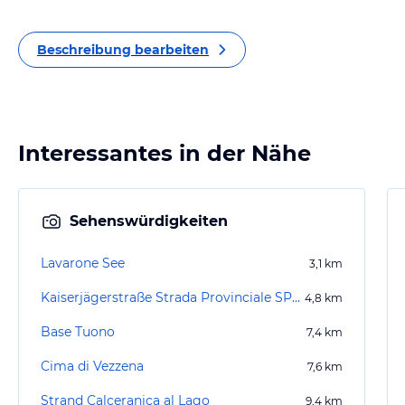
Beschreibung bearbeiten
Interessantes in der Nähe
Sehenswürdigkeiten
Lavarone See
3,1
km
Kaiserjägerstraße Strada Provinciale SP 133
4,8
km
Base Tuono
7,4
km
Cima di Vezzena
7,6
km
Strand Calceranica al Lago
9,4
km