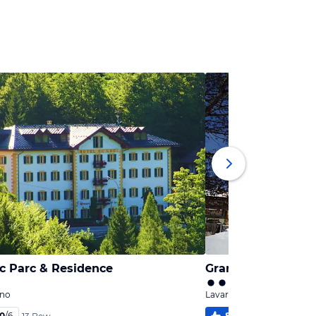
c Parc & Residence
Grand Hotel Astor
ino
Lavarone, Trentino
,0
/
6
86
%
4,6
/
6