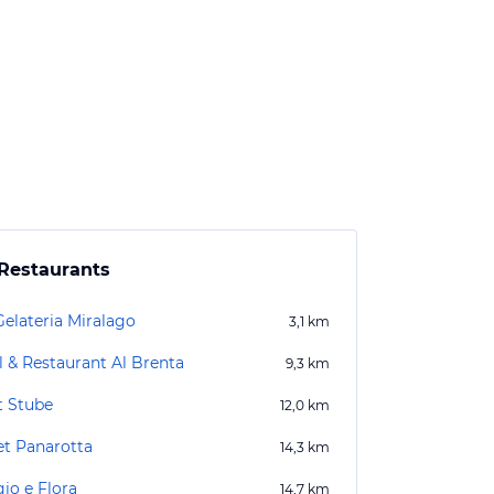
Restaurants
Gelateria Miralago
3,1
km
l & Restaurant Al Brenta
9,3
km
t Stube
12,0
km
et Panarotta
14,3
km
io e Flora
14,7
km