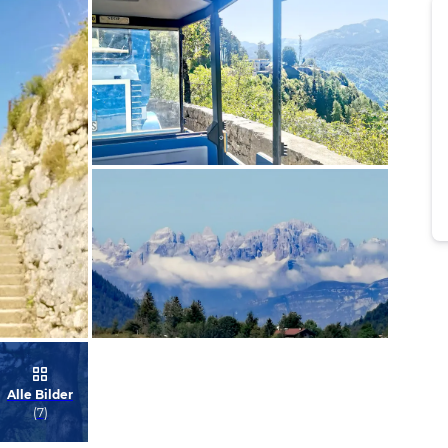
Bild melden
von Conny
Bild melden
Alle Bilder
von Conny
(
7
)