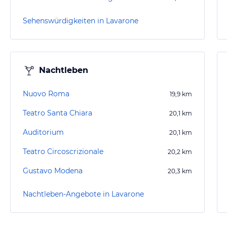
Sehenswürdigkeiten in Lavarone
Nachtleben
Nuovo Roma
19,9
km
Teatro Santa Chiara
20,1
km
Auditorium
20,1
km
Teatro Circoscrizionale
20,2
km
Gustavo Modena
20,3
km
Nachtleben-Angebote in Lavarone