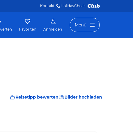
Kontakt
HolidayCheck 
Menü
werten
Favoriten
Anmelden
Reisetipp bewerten
Bilder hochladen