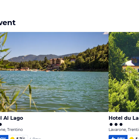
went
l Al Lago
Hotel du La
ne, Trentino
Lavarone, Trent
00
%
5,7
/
6
98
%
5