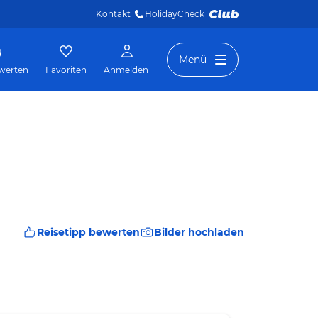
Kontakt
HolidayCheck 
Menü
werten
Favoriten
Anmelden
Reisetipp bewerten
Bilder hochladen