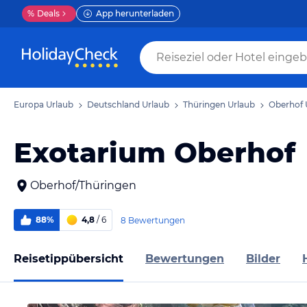
%
Deals
App herunterladen
Europa Urlaub
Deutschland Urlaub
Thüringen Urlaub
Oberhof 
Exotarium Oberhof
Oberhof/Thüringen
88%
4,8
/ 6
8 Bewertungen
Reisetippübersicht
Bewertungen
Bilder