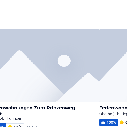
Bild
Bild
Bild
melden
melden
melden
von Matze
von Matze
von Matze
ienwohnungen Zum Prinzenweg
Ferienwoh
Oberhof, Thüri
of, Thüringen
100
%
9
%
5,5
/
6