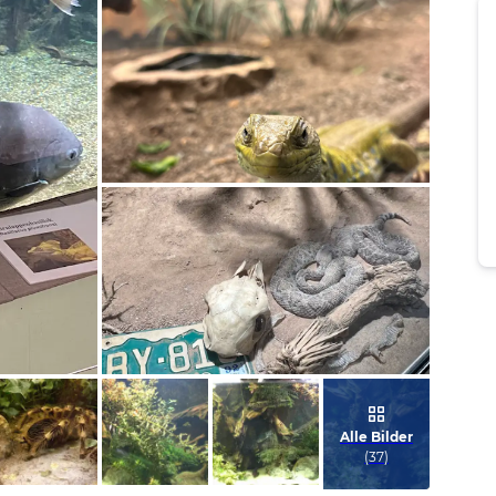
Bild melden
von Susanne
Bild melden
von Susanne
Alle Bilder
(
37
)