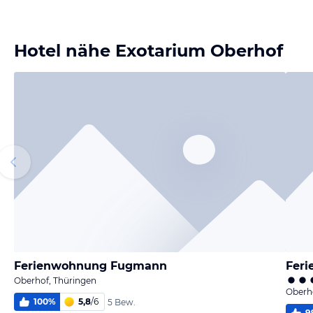
Bild
Bild
Bild
Bild
melden
melden
melden
melden
von Susanne
von Beatrice
von Mike
von Mirko
Hotel nähe Exotarium Oberhof
Ferienwohnung Fugmann
Fer
Oberhof, Thüringen
Oberh
100
%
5,8
/
6
5 Bew.
9