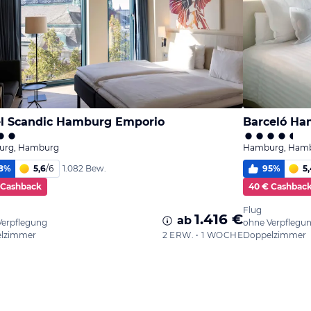
l Scandic Hamburg Emporio
Barceló H
rg, Hamburg
Hamburg, Ham
8
%
5,6
/
6
95
%
5,
1.082 Bew.
 Cashback
40 € Cashbac
Flug
1.416 €
ab
Verpflegung
ohne Verpflegu
lzimmer
2 ERW. • 1 WOCHE
Doppelzimmer