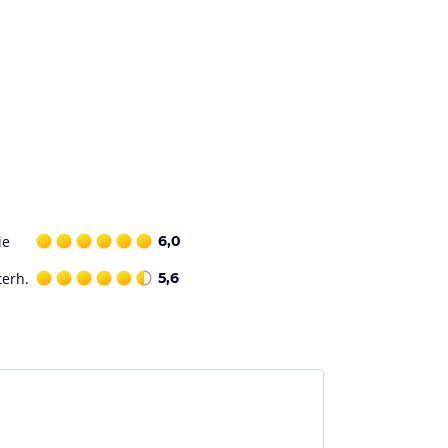
ie
6,0
terh.
5,6