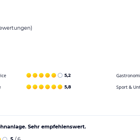
Skipiste und eine Skischule in der Nähe.
d ebenfalls in der Umgebung verfügbar.
ewertungen)
ohne Gewähr. Bitte lies vor der Buchung die
ice
5,2
Gastronom
e
5,8
Sport & Un
hnanlage. Sehr empfehlenswert.
5
/ 6