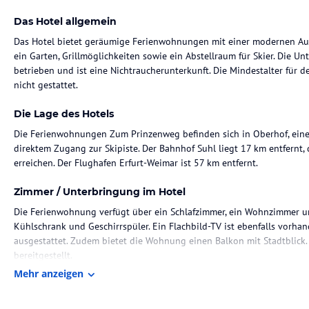
Das Hotel allgemein
Das Hotel bietet geräumige Ferienwohnungen mit einer modernen Au
ein Garten, Grillmöglichkeiten sowie ein Abstellraum für Skier. Die U
betrieben und ist eine Nichtraucherunterkunft. Die Mindestalter für d
nicht gestattet.
Die Lage des Hotels
Die Ferienwohnungen Zum Prinzenweg befinden sich in Oberhof, einem 
direktem Zugang zur Skipiste. Der Bahnhof Suhl liegt 17 km entfernt,
erreichen. Der Flughafen Erfurt-Weimar ist 57 km entfernt.
Zimmer / Unterbringung im Hotel
Die Ferienwohnung verfügt über ein Schlafzimmer, ein Wohnzimmer u
Kühlschrank und Geschirrspüler. Ein Flachbild-TV ist ebenfalls vorha
ausgestattet. Zudem bietet die Wohnung einen Balkon mit Stadtblic
bereitgestellt.
Mehr anzeigen
Sport und Unterhaltung
Die Unterkunft bietet verschiedene Freizeitaktivitäten in der Umgebu