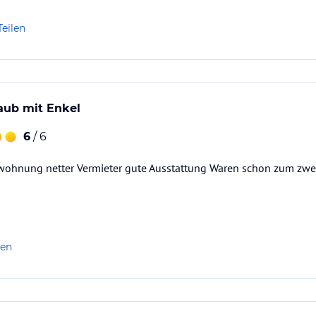
Teilen
aub mit Enkel
6
/ 6
wohnung netter Vermieter gute Ausstattung Waren schon zum zwei
len