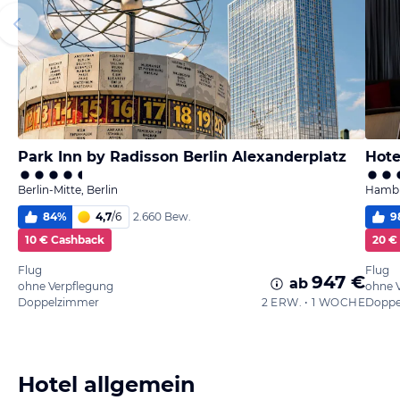
Park Inn by Radisson Berlin Alexanderplatz
Hote
Berlin-Mitte, Berlin
Hambu
84
%
4,7
/
6
9
2.660 Bew.
10 € Cashback
20 €
Flug
Flug
947 €
ab
ohne Verpflegung
ohne 
Doppelzimmer
2 ERW. • 1 WOCHE
Doppe
Hotel allgemein