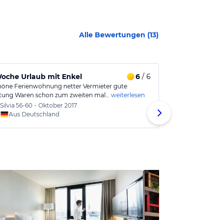
Alle Bewertungen (
13
)
oche Urlaub mit Enkel
6
/ 6
Komfortabe
höne Ferienwohnung netter Vermieter gute
Sehr schoene F
tung Waren schon zum zweiten mal…
weiterlesen
Kueche, Grillp
Silvia
56-60
•
Oktober 2017
Daisy
3
Aus Deutschland
Aus