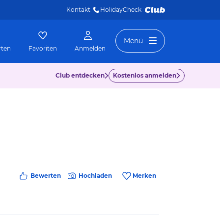
Kontakt
HolidayCheck 
Menü
rten
Favoriten
Anmelden
Club entdecken
Kostenlos anmelden
Bewerten
Hochladen
Merken