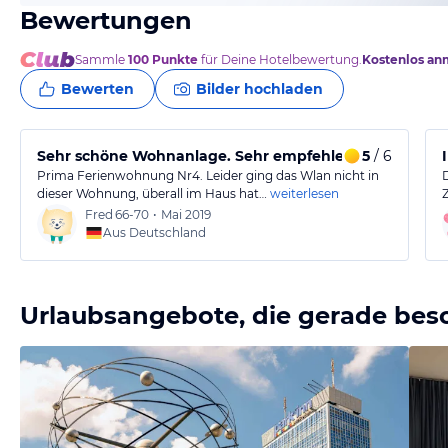
Bewertungen
Sammle
100
Punkte
für Deine Hotelbewertung.
Kostenlos an
Bewerten
Bilder hochladen
Sehr schöne Wohnanlage. Sehr empfehlenswert.
5
/ 6
Prima Ferienwohnung Nr4. Leider ging das Wlan nicht in
dieser Wohnung, überall im Haus hat…
weiterlesen
Fred
66-70
•
Mai 2019
Aus Deutschland
Urlaubsangebote, die gerade bes