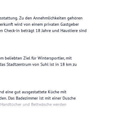
sstattung. Zu den Annehmlichkeiten gehören
nterkunft wird von einem privaten Gastgeber
en Check-in beträgt 18 Jahre und Haustiere sind
beliebten Ziel für Wintersportler, mit
 das Stadtzentrum von Suhl ist in 18 km zu
nd eine gut ausgestattete Küche mit
nden. Das Badezimmer ist mit einer Dusche
k. Handtücher und Bettwäsche werden
ng, darunter Skifahren, Radfahren, Wandern und