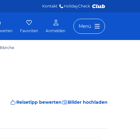
Kontakt
HolidayCheck 
Menü
werten
Favoriten
Anmelden
dtkirche
Reisetipp bewerten
Bilder hochladen