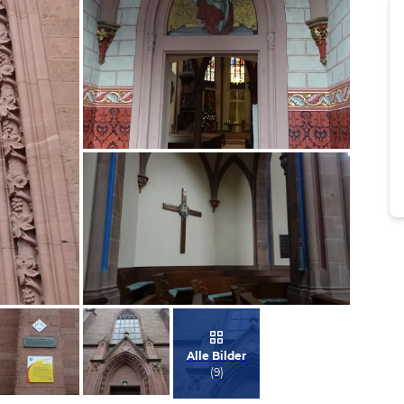
Bild melden
von Claudia
Bild melden
von Claudia
Alle Bilder
(
9
)