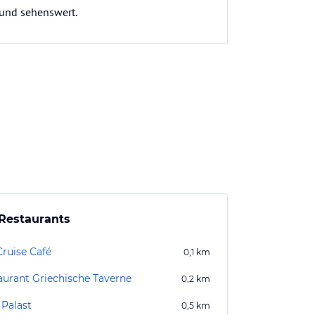
 und sehenswert.
Restaurants
Cruise Café
0,1
km
aurant Griechische Taverne
0,2
km
 Palast
0,5
km