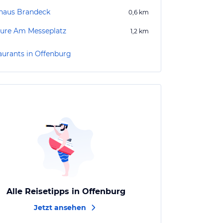
haus Brandeck
0,6
km
ure Am Messeplatz
1,2
km
aurants in Offenburg
Alle Reisetipps in Offenburg
Jetzt ansehen