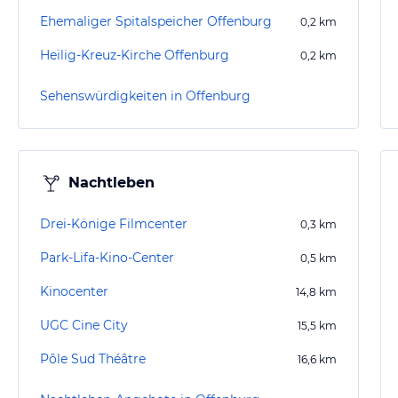
Ehemaliger Spitalspeicher Offenburg
0,2
km
Heilig-Kreuz-Kirche Offenburg
0,2
km
Sehenswürdigkeiten in Offenburg
Nachtleben
Drei-Könige Filmcenter
0,3
km
Park-Lifa-Kino-Center
0,5
km
Kinocenter
14,8
km
UGC Cine City
15,5
km
Pôle Sud Théâtre
16,6
km