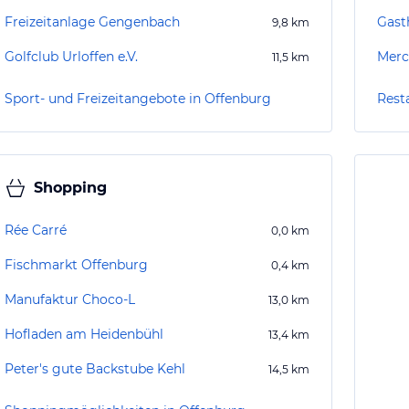
Freizeitanlage Gengenbach
Gast
9,8
km
Golfclub Urloffen e.V.
Merc
11,5
km
Sport- und Freizeitangebote in Offenburg
Rest
Shopping
Rée Carré
0,0
km
Fischmarkt Offenburg
0,4
km
Manufaktur Choco-L
13,0
km
Hofladen am Heidenbühl
13,4
km
Peter's gute Backstube Kehl
14,5
km