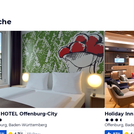
Bild
Bild
melden
melden
von Claudia
von Claudia
che
HOTEL Offenburg-City
Holiday Inn
burg, Baden-Württemberg
Offenburg, Bad
4
%
4,7
/
6
93
%
4