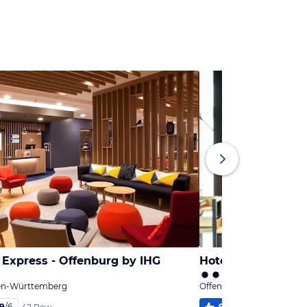
 Express - Offenburg by IHG
Hotel Liberty
en-Württemberg
Offenburg, Baden-Württ
,9
/
6
93
%
5,4
/
6