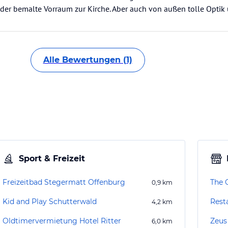
 der bemalte Vorraum zur Kirche. Aber auch von außen tolle Optik
Alle Bewertungen (1)
Sport & Freizeit
Freizeitbad Stegermatt Offenburg
The 
0,9
km
Kid and Play Schutterwald
Rest
4,2
km
Oldtimervermietung Hotel Ritter
Zeus
6,0
km