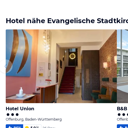
Bild
Bild
Bild
Bild
melden
melden
melden
melden
von Claudia
von Claudia
von Claudia
von Claudia
Hotel nähe Evangelische Stadtkir
Hotel Union
B&B 
Offenburg, Baden-Württemberg
Offen
96
%
5,0
/
6
8