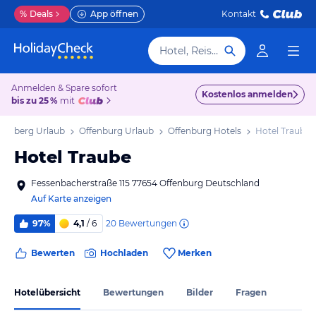
%
Deals
App öffnen
Kontakt
Hotel, Reiseziel
Anmelden & Spare sofort
Kostenlos anmelden
bis zu 25 %
mit
emberg Urlaub
Offenburg Urlaub
Offenburg Hotels
Hotel Traube
Hotel Traube
Fessenbacherstraße 115 77654 Offenburg Deutschland
Auf Karte anzeigen
20
Bewertungen
97%
4,1
/ 6
Bewerten
Hochladen
Merken
Hotelübersicht
Bewertungen
Bilder
Fragen