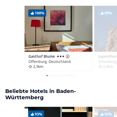
100%
99%
Gasthof Blume
Offenburg, Deutschland
Ortenberg
2,3km
2,3km
Beliebte Hotels in Baden-
Württemberg
93%
93%