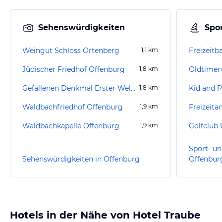
Sehenswürdigkeiten
Spor
Weingut Schloss Ortenberg
1,1
km
Jüdischer Friedhof Offenburg
1,8
km
Gefallenen Denkmal Erster Weltkrieg Offenburg
1,8
km
Kid and P
Waldbachfriedhof Offenburg
1,9
km
Freizeit
Waldbachkapelle Offenburg
1,9
km
Golfclub U
Sport- un
Sehenswürdigkeiten in Offenburg
Offenbur
Hotels in der Nähe von Hotel Traube