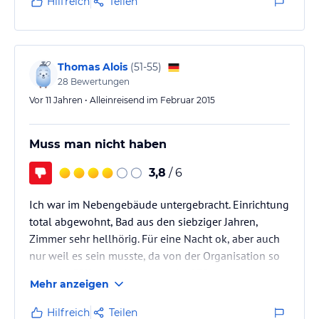
Hilfreich
Teilen
Thomas Alois
(
51-55
)
28
Bewertungen
Vor 11 Jahren • Alleinreisend im Februar 2015
Muss man nicht haben
3,8
/ 6
Ich war im Nebengebäude untergebracht. Einrichtung
total abgewohnt, Bad aus den siebziger Jahren,
Zimmer sehr hellhörig. Für eine Nacht ok, aber auch
nur weil es sein musste, da von der Organisation so
gebucht. 3***, naja das war evtl. 1970 so.
Mehr anzeigen
Hilfreich
Teilen