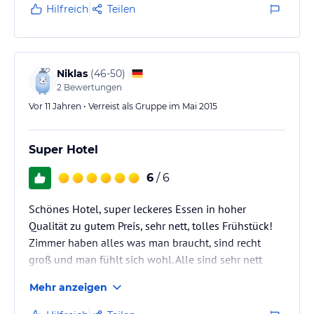
Hilfreich
Teilen
Niklas
(
46-50
)
2
Bewertungen
Vor 11 Jahren • Verreist als Gruppe im Mai 2015
Super Hotel
6
/ 6
Schönes Hotel, super leckeres Essen in hoher
Qualität zu gutem Preis, sehr nett, tolles Frühstück!
Zimmer haben alles was man braucht, sind recht
groß und man fühlt sich wohl. Alle sind sehr nett
gewesen und wir kommen gerne wieder.
Mehr anzeigen
Ist eine gute Alternative zu den Europa Park Hotels