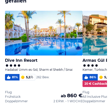
gefallen
Dive Inn Resort
Armas Gül Be
Hadabat Umm es-Sid, Sharm el Sheikh / Sinai
Kemer, Türkische Ri
81
%
5,2
/
6
86
%
5,2
/
6
262 Bew.
20 € Cashback
Flug
Flug
860 €
ab
Frühstück
All Inclusive Plus
Doppelzimmer
2 ERW. • 1 WOCHE
Doppelzimmer