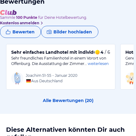
Bewertungen
Sammle
100
Punkte
für Deine Hotelbewertung.
Kostenlos anmelden
Bewerten
Bilder hochladen
Sehr einfaches Landhotel mit individuellem Charme
4
/ 6
Hote
Sehr freundliches Familienhotel in einem Vorort von
Gener
Offenburg. Die Ausstattung der Zimmer…
weiterlesen
Zimme
Joachim
51-55
•
Januar 2020
Aus Deutschland
Alle Bewertungen (
20
)
Diese Alternativen könnten Dir auch