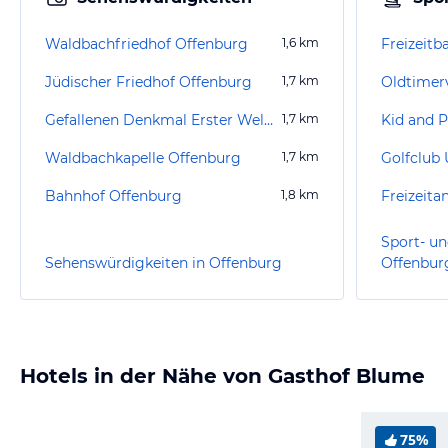
Waldbachfriedhof Offenburg
1,6
km
Jüdischer Friedhof Offenburg
1,7
km
Gefallenen Denkmal Erster Weltkrieg Offenburg
1,7
km
Kid and P
Waldbachkapelle Offenburg
1,7
km
Golfclub U
Bahnhof Offenburg
1,8
km
Freizeit
Sport- un
Sehenswürdigkeiten in Offenburg
Offenbur
Hotels in der Nähe von Gasthof Blume
75%