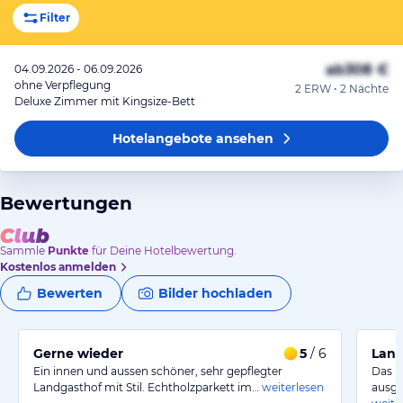
Filter
ab
308 €
04.09.2026 - 06.09.2026
ohne Verpflegung
2 ERW • 2 Nächte
Deluxe Zimmer mit Kingsize-Bett
Hotelangebote
ansehen
Bewertungen
Sammle
Punkte
für Deine Hotelbewertung.
Kostenlos anmelden
Bewerten
Bilder hochladen
Gerne wieder
5
/ 6
Land
Ein innen und aussen schöner, sehr gepflegter
Das H
Landgasthof mit Stil. Echtholzparkett im…
weiterlesen
ausge