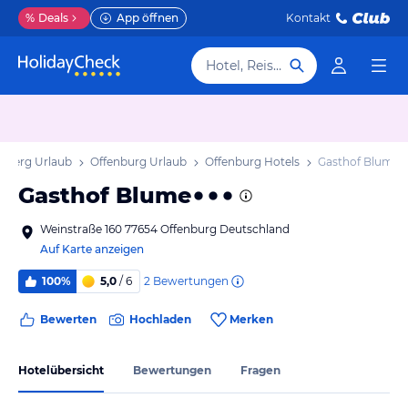
%
Deals
App öffnen
Kontakt
Hotel, Reiseziel
mberg Urlaub
Offenburg Urlaub
Offenburg Hotels
Gasthof Blume
Gasthof Blume
Weinstraße 160 77654 Offenburg Deutschland
Auf Karte anzeigen
2
Bewertungen
100%
5,0
/ 6
Bewerten
Hochladen
Merken
Hotelübersicht
Bewertungen
Fragen