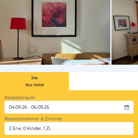
von Booki
Nur Hotel
Reisezeitraum
04.09.26 - 06.09.26
Reiseteilnehmer & Zimmer
2 Erw, 0 Kinder, 1 Zi.