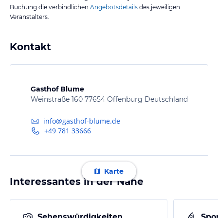
Buchung die verbindlichen
Angebotsdetails
des jeweiligen
Veranstalters.
Kontakt
Gasthof Blume
Weinstraße 160 77654 Offenburg Deutschland
info@gasthof-blume.de
+49 781 33666
Karte
Interessantes in der Nähe
Sehenswürdigkeiten
Spor