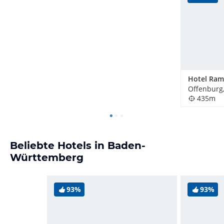
Offenburg
435m
Beliebte Hotels in Baden-
Württemberg
93%
93%