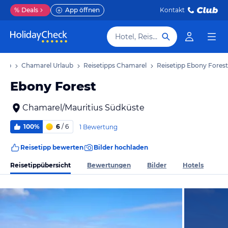
%
Deals
App öffnen
Kontakt
Hotel, Reiseziel
laub
Chamarel Urlaub
Reisetipps Chamarel
Reisetipp Ebony Forest
Ebony Forest
Chamarel/Mauritius Südküste
100%
6
/ 6
1 Bewertung
Reisetipp bewerten
Bilder hochladen
Reisetippübersicht
Bewertungen
Bilder
Hotels