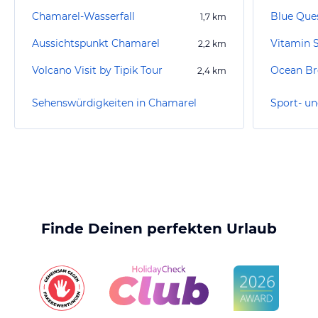
Chamarel-Wasserfall
Blue Que
1,7
km
Aussichtspunkt Chamarel
2,2
km
Volcano Visit by Tipik Tour
Ocean Br
2,4
km
Sehenswürdigkeiten in Chamarel
Finde Deinen perfekten Urlaub