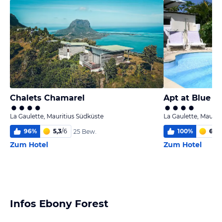
Chalets Chamarel
La Gaulette, Mauritius Südküste
La Gaulette, Maurit
96
%
5,3
/
6
100
%
6
/
6
25 Bew.
Zum Hotel
Zum Hotel
Infos Ebony Forest