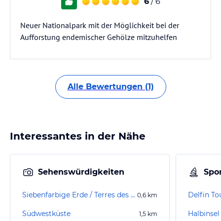
6
/ 6
Neuer Nationalpark mit der Möglichkeit bei der
Aufforstung endemischer Gehölze mitzuhelfen
Alle Bewertungen (1)
Interessantes in der Nähe
Sehenswürdigkeiten
Spor
Siebenfarbige Erde / Terres des Sept Couleurs / Seven Coloured Earths
Delfin To
0,6
km
Südwestküste
Halbinse
1,5
km