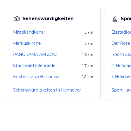
Sehenswürdigkeiten
Spor
Mittellandkanal
Eisstadi
1,5
km
Markuskirche
Der Rote
1,5
km
PANORAMA AM ZOO
Room Es
1,6
km
Stadtwald Eilenriede
1,7
km
Erlebnis-Zoo Hannover
1,8
km
Sehenswürdigkeiten in Hannover