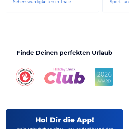
Sehenswürdigkeiten in Thale
Sport- un
Finde Deinen perfekten Urlaub
Hol Dir die App!