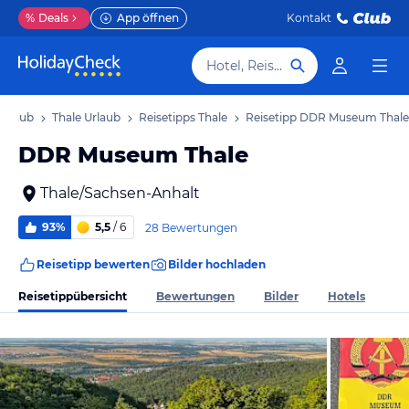
%
Deals
App öffnen
Kontakt
Hotel, Reiseziel
Urlaub
Thale Urlaub
Reisetipps Thale
Reisetipp DDR Museum Thale
DDR Museum Thale
Thale/Sachsen-Anhalt
93%
5,5
/ 6
28 Bewertungen
Reisetipp bewerten
Bilder hochladen
Reisetippübersicht
Bewertungen
Bilder
Hotels