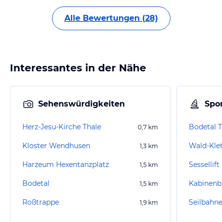
Alle Bewertungen (28)
Interessantes in der Nähe
Sehenswürdigkeiten
Spor
Herz-Jesu-Kirche Thale
Bodetal 
0,7
km
Kloster Wendhusen
Wald-Klet
1,3
km
Harzeum Hexentanzplatz
Sessellif
1,5
km
Bodetal
Kabinenb
1,5
km
Roßtrappe
Seilbahne
1,9
km