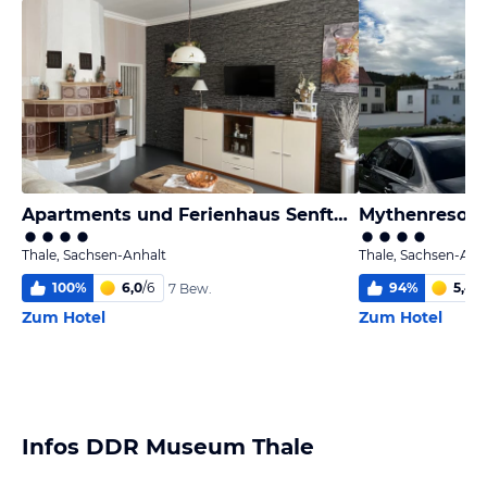
Apartments und Ferienhaus Senftner
Mythenresort
Thale, Sachsen-Anhalt
Thale, Sachsen-Anh
100
%
6,0
/
6
94
%
5,4
/
6
7 Bew.
Zum Hotel
Zum Hotel
Infos DDR Museum Thale