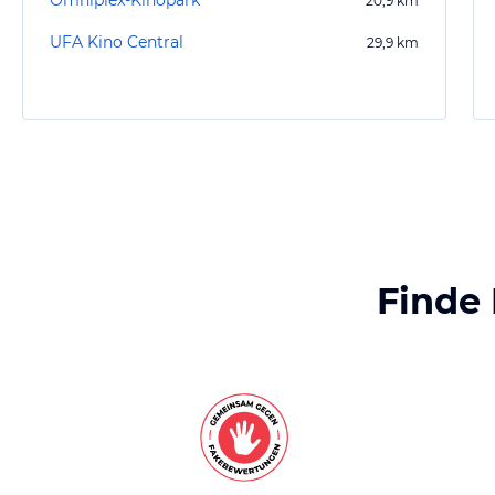
Omniplex-Kinopark
20,9
km
UFA Kino Central
29,9
km
Finde