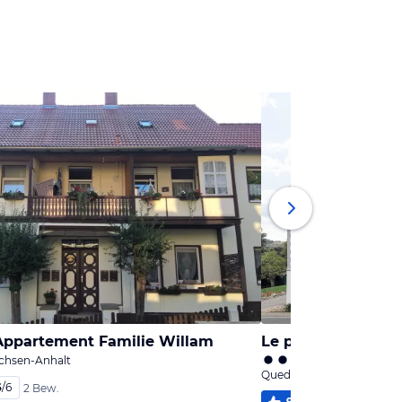
Appartement Familie Willam
Le petit Palais - 
achsen-Anhalt
Quedlinburg, Sachsen-An
6
/
6
2 Bew.
99
%
4,9
/
6