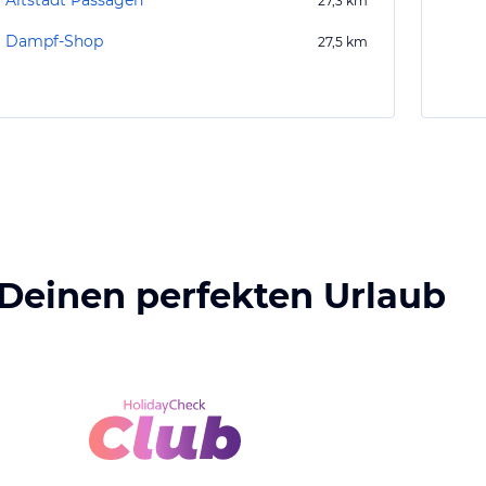
Altstadt Passagen
27,3
km
Dampf-Shop
27,5
km
 Deinen perfekten Urlaub