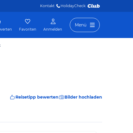
Kontakt
HolidayCheck 
Menü
werten
Favoriten
Anmelden
k
Reisetipp bewerten
Bilder hochladen