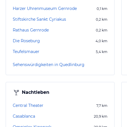
Harzer Uhrenmuseum Gernrode
0,1
km
Stiftskirche Sankt Cyriakus
0,2
km
Rathaus Gernrode
0,2
km
Die Roseburg
4,0
km
Teufelsmauer
5,4
km
Sehenswürdigkeiten in Quedlinburg
Nachtleben
Central Theater
7,7
km
Casablanca
20,9
km