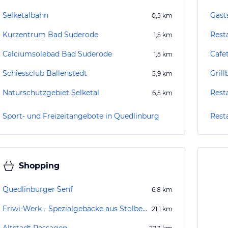
Selketalbahn
Gast
0,5
km
Kurzentrum Bad Suderode
Rest
1,5
km
Calciumsolebad Bad Suderode
Cafet
1,5
km
Schiessclub Ballenstedt
Gril
5,9
km
Naturschutzgebiet Selketal
6,5
km
Sport- und Freizeitangebote in Quedlinburg
Rest
Shopping
Quedlinburger Senf
6,8
km
Friwi-Werk - Spezialgebäcke aus Stolberg
21,1
km