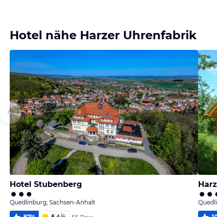
Bild
Bild
Bild
Bild
melden
melden
melden
melden
von Wolfram
von Wolfram
von Wolfram
von Wolfram
Hotel nähe Harzer Uhrenfabrik
Hotel Stubenberg
Harz
Quedlinburg, Sachsen-Anhalt
Quedl
87
%
5,4
/
6
1