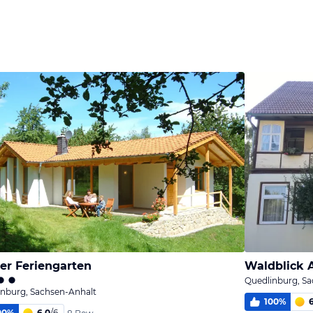
Bild
Bild
Bild
melden
melden
melden
von Wolfram
von Wolfram
von Wolfram
er Feriengarten
Waldblick 
Quedlinburg, S
inburg, Sachsen-Anhalt
100
%
00
%
6,0
/
6