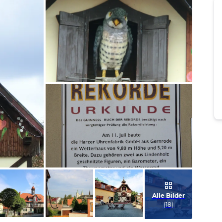
Bild melden
von Karin
Bild melden
von Wolfram
Alle Bilder
(
18
)