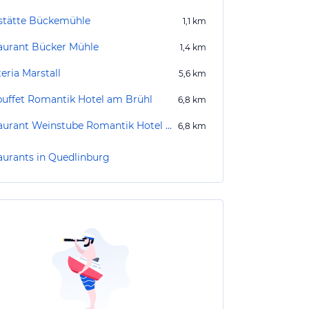
stätte Bückemühle
1,1
km
aurant Bücker Mühle
1,4
km
eria Marstall
5,6
km
lbuffet Romantik Hotel am Brühl
6,8
km
Restaurant Weinstube Romantik Hotel Am Brühl
6,8
km
aurants in Quedlinburg