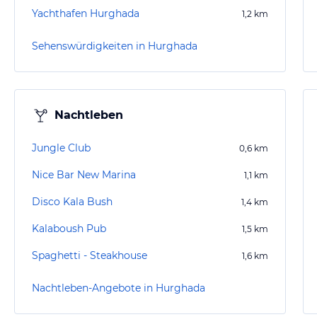
Yachthafen Hurghada
1,2
km
Sehenswürdigkeiten in Hurghada
Nachtleben
Jungle Club
0,6
km
Nice Bar New Marina
1,1
km
Disco Kala Bush
1,4
km
Kalaboush Pub
1,5
km
Spaghetti - Steakhouse
1,6
km
Nachtleben-Angebote in Hurghada