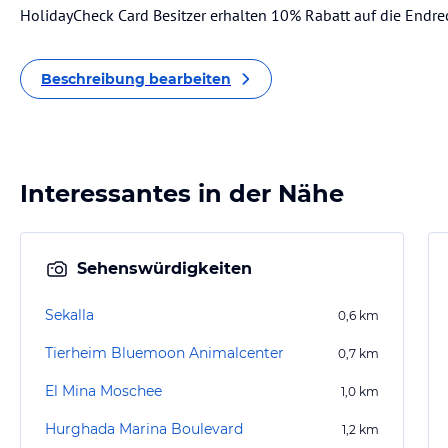
HolidayCheck Card Besitzer erhalten 10% Rabatt auf die Endr
Beschreibung bearbeiten
Interessantes in der Nähe
Sehenswürdigkeiten
Sekalla
0,6
km
Tierheim Bluemoon Animalcenter
0,7
km
El Mina Moschee
1,0
km
Hurghada Marina Boulevard
1,2
km