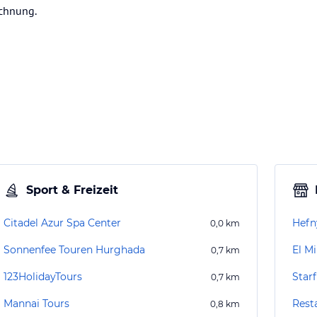
echnung.
Sport & Freizeit
Citadel Azur Spa Center
Hefn
0,0
km
Sonnenfee Touren Hurghada
El M
0,7
km
123HolidayTours
Star
0,7
km
Mannai Tours
Rest
0,8
km