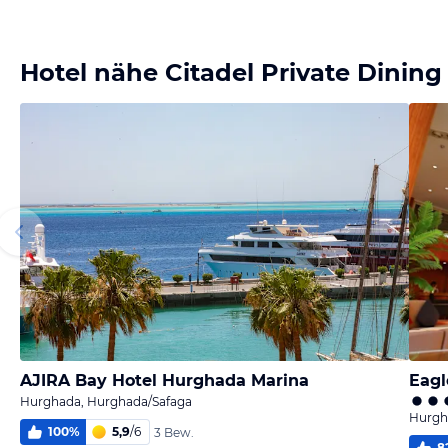
Bild melden
von Citadel Private Dining Restaurant
Hotel nähe Citadel Private Dining
AJIRA Bay Hotel Hurghada Marina
Hurghada, Hurghada/Safaga
Hurgh
100
%
5,9
/
6
3 Bew.
8