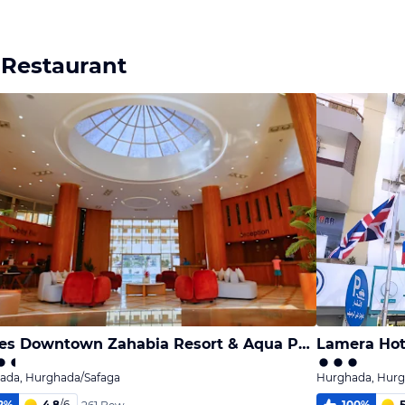
 Restaurant
Eagles Downtown Zahabia Resort & Aqua Park
Lamera Hot
ada, Hurghada/Safaga
Hurghada, Hurg
2
%
4,8
/
6
100
%
5