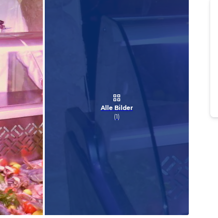
Alle Bilder
(
1
)