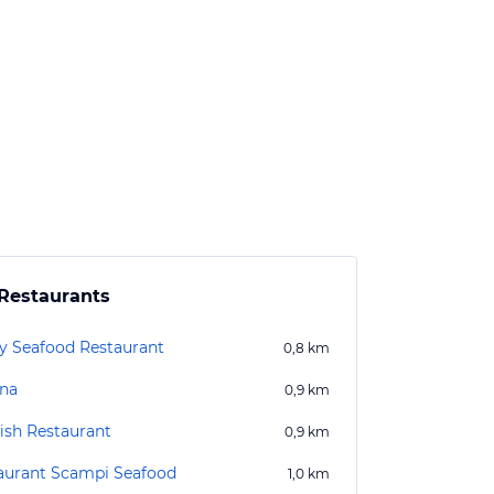
Restaurants
y Seafood Restaurant
0,8
km
ina
0,9
km
fish Restaurant
0,9
km
aurant Scampi Seafood
1,0
km