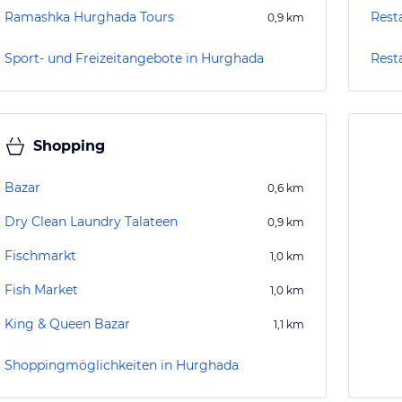
Ramashka Hurghada Tours
Rest
0,9
km
Sport- und Freizeitangebote in Hurghada
Rest
Shopping
Bazar
0,6
km
Dry Clean Laundry Talateen
0,9
km
Fischmarkt
1,0
km
Fish Market
1,0
km
King & Queen Bazar
1,1
km
Shoppingmöglichkeiten in Hurghada