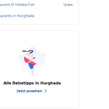
aurant El Halaka Fish
1,0
km
aurants in Hurghada
Alle Reisetipps in Hurghada
Jetzt ansehen