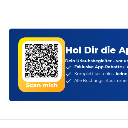
Hol Dir die A
Dein Urlaubsbegleiter – vor 
Exklusive App-Rabatte
au
Komplett kostenlos,
kein
Alle Buchungsinfos immer 
Scan mich