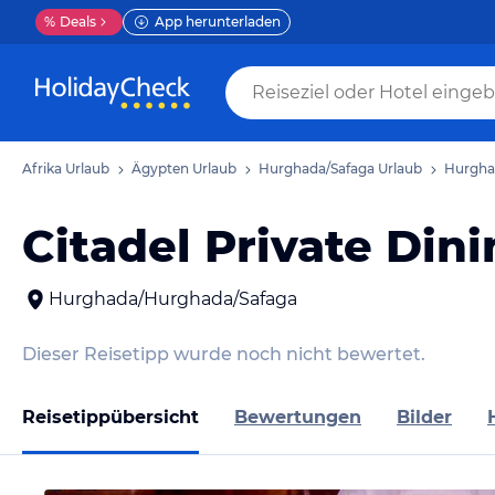
%
Deals
App herunterladen
Afrika Urlaub
Ägypten Urlaub
Hurghada/Safaga Urlaub
Hurgha
Citadel Private Din
Hurghada/Hurghada/Safaga
Dieser Reisetipp wurde noch nicht bewertet.
Reisetippübersicht
Bewertungen
Bilder