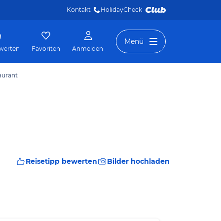
Kontakt
HolidayCheck 
Menü
werten
Favoriten
Anmelden
aurant
Reisetipp bewerten
Bilder hochladen