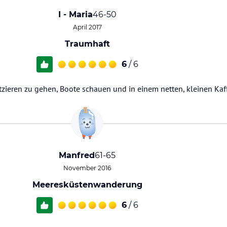
I - Maria
46-50
April 2017
Traumhaft
6
/ 6
atzieren zu gehen, Boote schauen und in einem netten, kleinen Ka
Manfred
61-65
November 2016
Meeresküstenwanderung
6
/ 6