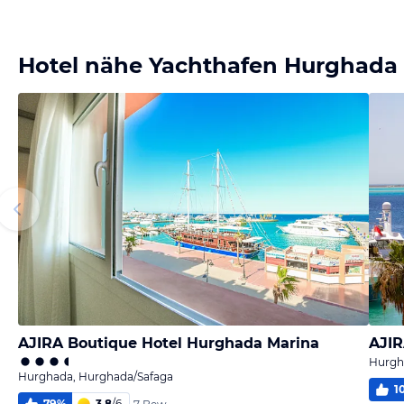
Bild
Bild
Bild
Bild
melden
melden
melden
melden
von Stefan
von Katherina
von Mari
von Mari
Hotel nähe Yachthafen Hurghada
AJIRA Boutique Hotel Hurghada Marina
AJIR
Hurgh
Hurghada, Hurghada/Safaga
1
79
%
3,8
/
6