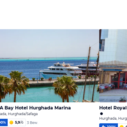
Bild
Bild
Bild
melden
melden
melden
von Mari
von Ute
von E.
A Bay Hotel Hurghada Marina
Hotel Royal
ada, Hurghada/Safaga
Hurghada, Hurg
00
%
5,9
/
6
3 Bew.
100
%