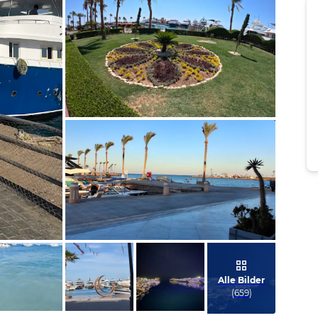
Bild melden
von Martina
Bild melden
von Stefan
Alle Bilder
(
659
)