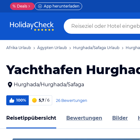
%
Deals
App herunterladen
Afrika Urlaub
Ägypten Urlaub
Hurghada/Safaga Urlaub
Hurgha
Yachthafen Hurgha
Hurghada/Hurghada/Safaga
100%
5,7
/ 6
26 Bewertungen
Reisetippübersicht
Bewertungen
Bilder