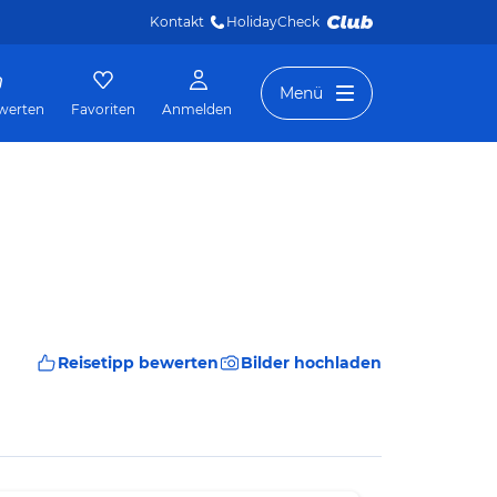
Kontakt
HolidayCheck 
Menü
werten
Favoriten
Anmelden
Reisetipp bewerten
Bilder hochladen