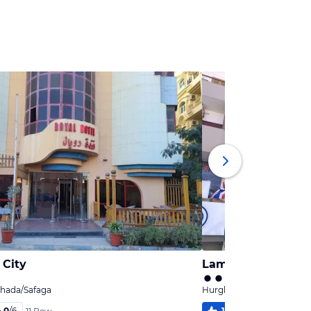
 City
Lamera Hotel
hada/Safaga
Hurghada, Hurghada/Saf
4,0
/
6
100
%
5,4
/
6