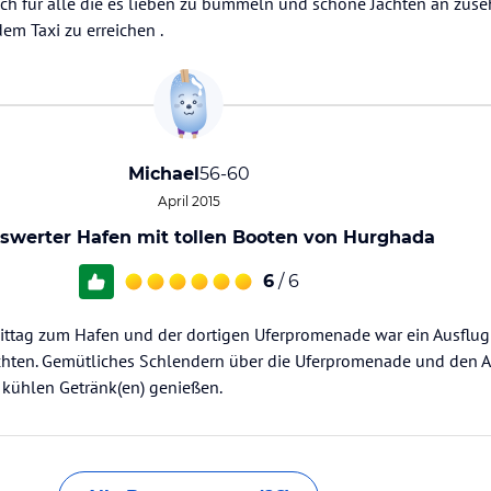
uch für alle die es lieben zu bummeln und schöne Jachten an zuse
em Taxi zu erreichen .
Michael
56-60
April 2015
swerter Hafen mit tollen Booten von Hurghada
6
/ 6
ttag zum Hafen und der dortigen Uferpromenade war ein Ausflug
achten. Gemütliches Schlendern über die Uferpromenade und den A
 kühlen Getränk(en) genießen.