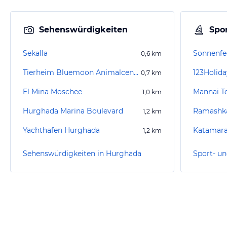
Sehenswürdigkeiten
Spor
Sekalla
Sonnenfe
0,6
km
Tierheim Bluemoon Animalcenter
123Holida
0,7
km
El Mina Moschee
Mannai T
1,0
km
Hurghada Marina Boulevard
Ramashka
1,2
km
Yachthafen Hurghada
Katamara
1,2
km
Sehenswürdigkeiten in Hurghada