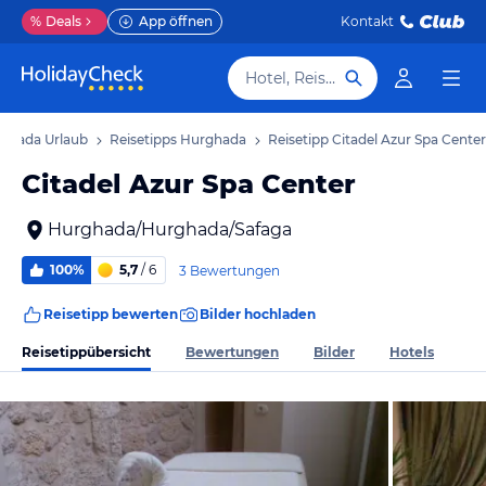
%
Deals
App öffnen
Kontakt
Hotel, Reiseziel
ghada Urlaub
Reisetipps Hurghada
Reisetipp Citadel Azur Spa Center
Citadel Azur Spa Center
Hurghada/Hurghada/Safaga
100%
5,7
/ 6
3 Bewertungen
Reisetipp bewerten
Bilder hochladen
Reisetippübersicht
Bewertungen
Bilder
Hotels