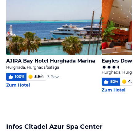
AJIRA Bay Hotel Hurghada Marina
Hurghada, Hurghada/Safaga
Hurghada, Hurghad
100
%
5,9
/
6
3 Bew.
82
%
4,8
/
6
Zum Hotel
Zum Hotel
Infos Citadel Azur Spa Center