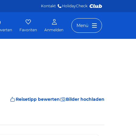
Kontakt
HolidayCheck 
Menü
werten
Favoriten
Anmelden
Reisetipp bewerten
Bilder hochladen