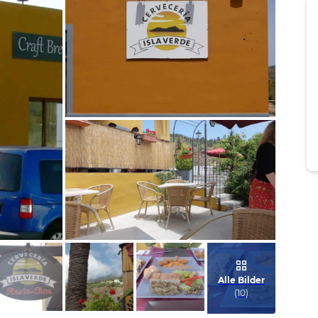
Bild melden
von Karl-Helge
Bild melden
von Tina
Alle Bilder
(
10
)