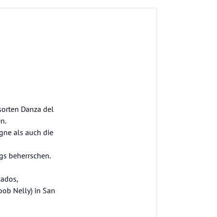
rsorten Danza del
n.
gne als auch die
ngs beherrschen.
cados,
oob Nelly) in San