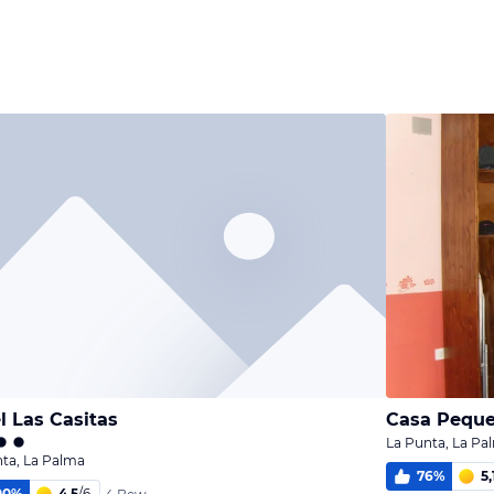
Bild
Bild
Bild
melden
melden
melden
von Tina
von Tina
von Tina
l Las Casitas
Casa Peque
La Punta, La Pa
ta, La Palma
76
%
5,
00
%
4,5
/
6