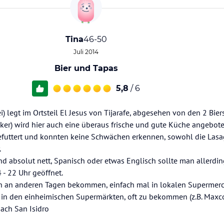
Tina
46-50
Juli 2014
Bier und Tapas
5,8
/ 6
ei) legt im Ortsteil El Jesus von Tijarafe, abgesehen von den 2 Bie
cker) wird hier auch eine überaus frische und gute Küche angebote
efuttert und konnten keine Schwächen erkennen, sowohl die Lasa
.
nd absolut nett, Spanisch oder etwas Englisch sollte man allerdi
 - 22 Uhr geöffnet.
uch an anderen Tagen bekommen, einfach mal in lokalen Supermer
e in den einheimischen Supermärkten, oft zu bekommen (z.B. Maxc
ach San Isidro