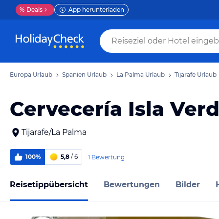
%
Deals
App herunterladen
Europa Urlaub
Spanien Urlaub
La Palma Urlaub
Tijarafe Urlaub
Cervecería Isla Ver
Tijarafe/La Palma
100%
5,8
/ 6
1 Bewertung
Reisetippübersicht
Bewertungen
Bilder