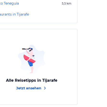
co Teneguía
5,5
km
urants in Tijarafe
Alle Reisetipps in Tijarafe
Jetzt ansehen