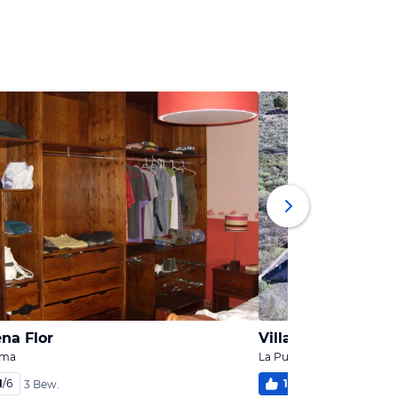
na Flor
Villa Cristal
lma
La Punta, La Palma
1
/
6
100
%
5
/
6
3 Bew.
2 Bew