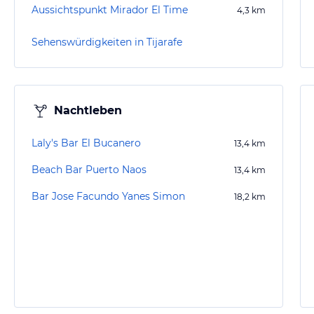
Aussichtspunkt Mirador El Time
4,3
km
Sehenswürdigkeiten in Tijarafe
Nachtleben
Laly's Bar El Bucanero
13,4
km
Beach Bar Puerto Naos
13,4
km
Bar Jose Facundo Yanes Simon
18,2
km