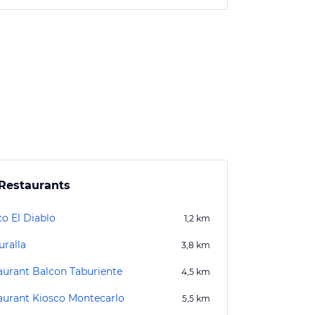
Restaurants
co El Diablo
1,2
km
uralla
3,8
km
aurant Balcon Taburiente
4,5
km
aurant Kiosco Montecarlo
5,5
km