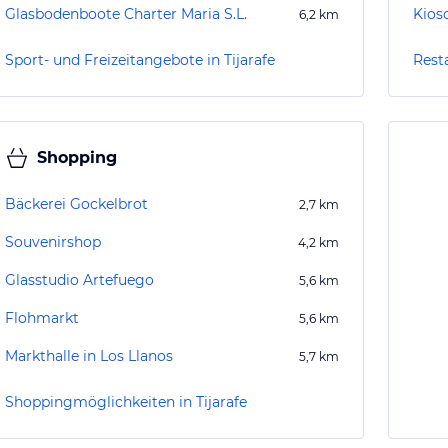
Glasbodenboote Charter Maria S.L.
Kios
6,2
km
Sport- und Freizeitangebote in Tijarafe
Resta
Shopping
Bäckerei Gockelbrot
2,7
km
Souvenirshop
4,2
km
Glasstudio Artefuego
5,6
km
Flohmarkt
5,6
km
Markthalle in Los Llanos
5,7
km
Shoppingmöglichkeiten in Tijarafe