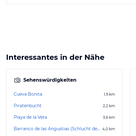
Interessantes in der Nähe
Sehenswürdigkeiten
Cueva Bonita
1,9
km
Piratenbucht
2,2
km
Playa de la Veta
3,6
km
Barranco de las Angustias (Schlucht der Ängste)
4,0
km