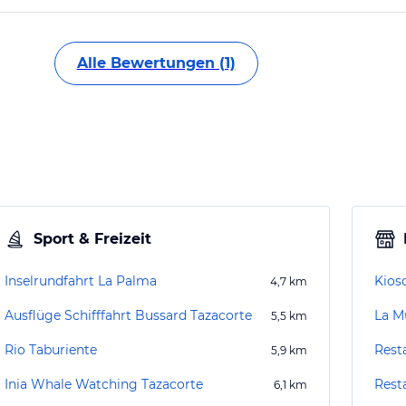
Alle Bewertungen (1)
Sport & Freizeit
Inselrundfahrt La Palma
Kios
4,7
km
Ausflüge Schifffahrt Bussard Tazacorte
La M
5,5
km
Rio Taburiente
Rest
5,9
km
Inia Whale Watching Tazacorte
Rest
6,1
km