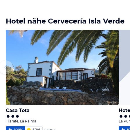
Bild
Bild
Bild
Bild
melden
melden
melden
melden
von Tina
von Tina
von Tina
von Tina
Hotel nähe Cervecería Isla Verde
Casa Tota
Hote
Tijarafe, La Palma
La Pun
100
%
5,1
/
6
1