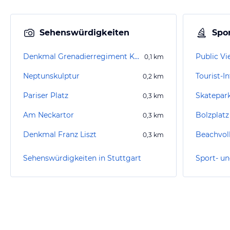
Sehenswürdigkeiten
Spor
Denkmal Grenadierregiment Königin Olga
Public Vi
0,1
km
Neptunskulptur
Tourist-I
0,2
km
Pariser Platz
Skatepar
0,3
km
Am Neckartor
Bolzplatz
0,3
km
Denkmal Franz Liszt
0,3
km
Sehenswürdigkeiten in Stuttgart