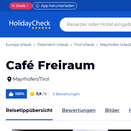
%
Deals
App herunterladen
Europa Urlaub
Österreich Urlaub
Tirol Urlaub
Mayrhofen Urlau
Café Freiraum
Mayrhofen/Tirol
100%
5,9
/ 6
5 Bewertungen
Reisetippübersicht
Bewertungen
Bilder