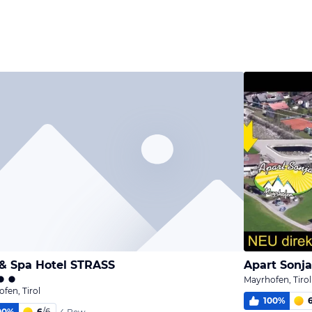
& Spa Hotel STRASS
Apart Sonj
Mayrhofen, Tirol
fen, Tirol
100
%
00
%
6
/
6