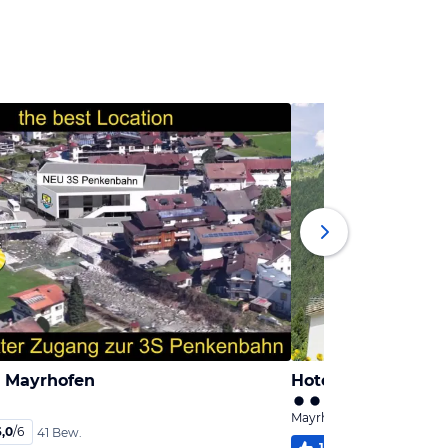
a Mayrhofen
Hotel Garni Jenne
Mayrhofen, Tirol
6,0
/
6
41 Bew.
100
%
4,0
/
6