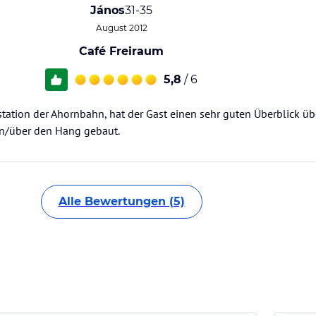
János
31-35
August 2012
Café Freiraum
5,8
/ 6
gstation der Ahornbahn, hat der Gast einen sehr guten Überblick 
t an/über den Hang gebaut.
Alle Bewertungen (5)