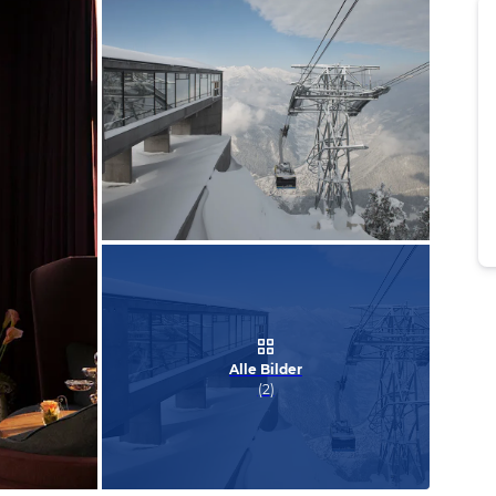
Bild melden
vom Hotelier
Alle Bilder
(
2
)