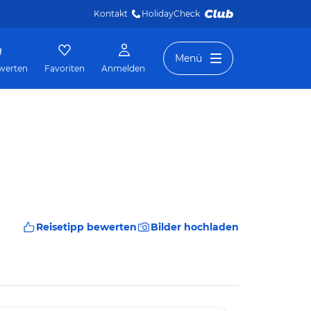
Kontakt
HolidayCheck 
Menü
werten
Favoriten
Anmelden
Reisetipp bewerten
Bilder hochladen