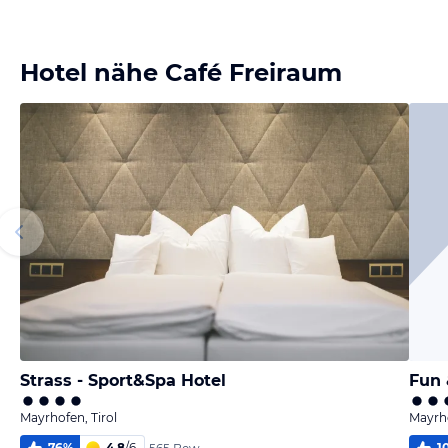
Bild melden
vom Hotelier
Hotel nähe Café Freiraum
Strass - Sport&Spa Hotel
Fun 
Mayrhofen, Tirol
Mayrho
76
%
4,8
/
6
1