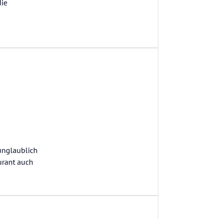
die
unglaublich
urant auch