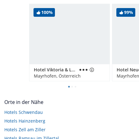
100%
99%
Hotel Viktoria & Landhaus Joggl
Hotel Neu
Mayrhofen, Österreich
Mayrhofen,
Orte in der Nähe
Hotels
Schwendau
Hotels
Hainzenberg
Hotels
Zell am Ziller
Hotels
Ramsau im Zillertal