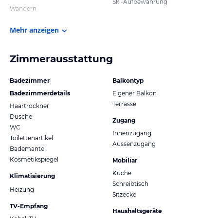
Ski-Aufbewahrung
Wandern
Mehr anzeigen
Zimmerausstattung
Badezimmer
Balkontyp
Badezimmerdetails
Eigener Balkon
Terrasse
Haartrockner
Dusche
Zugang
WC
Innenzugang
Toilettenartikel
Aussenzugang
Bademantel
Kosmetikspiegel
Mobiliar
Küche
Klimatisierung
Schreibtisch
Heizung
Sitzecke
TV-Empfang
Haushaltsgeräte