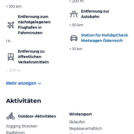
< 200 m
< 100 km
Entfernung zur
Entfernung zum
Autobahn
nächstgelegenen
< 50 km
Flughafen in
Fahrminuten
Station für HolidayCheck
Mietwagen Österreich
1 h
< 10 km
Entfernung zu
öffentlichen
Verkehrsmitteln
< 200 m
Mehr anzeigen
Aktivitäten
Wintersport
Outdoor-Aktivitäten
Skilaufen
Jogging Strecken
Skipässe erhältlich
Radfahren