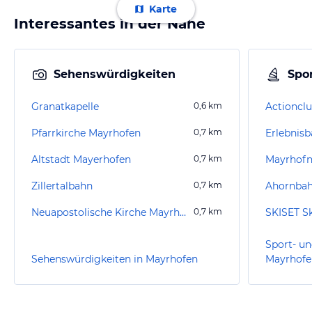
Karte
Interessantes in der Nähe
Sehenswürdigkeiten
Spor
Granatkapelle
0,6
km
Actionclub
Pfarrkirche Mayrhofen
0,7
km
Erlebnis
Altstadt Mayerhofen
0,7
km
Mayrhofn
Zillertalbahn
0,7
km
Ahornba
Neuapostolische Kirche Mayrhofen
0,7
km
SKISET Sk
Sport- un
Sehenswürdigkeiten in Mayrhofen
Mayrhofe