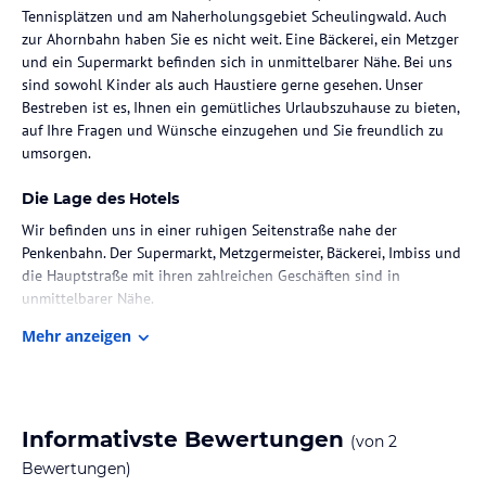
Tennisplätzen und am Naherholungsgebiet Scheulingwald. Auch
zur Ahornbahn haben Sie es nicht weit. Eine Bäckerei, ein Metzger
und ein Supermarkt befinden sich in unmittelbarer Nähe. Bei uns
sind sowohl Kinder als auch Haustiere gerne gesehen. Unser
Bestreben ist es, Ihnen ein gemütliches Urlaubszuhause zu bieten,
auf Ihre Fragen und Wünsche einzugehen und Sie freundlich zu
umsorgen.
Die Lage des Hotels
Wir befinden uns in einer ruhigen Seitenstraße nahe der
Penkenbahn. Der Supermarkt, Metzgermeister, Bäckerei, Imbiss und
die Hauptstraße mit ihren zahlreichen Geschäften sind in
unmittelbarer Nähe.
Mehr anzeigen
Das Naherholungsgebiet Scheulingwald ist in 200m erreichbar.
Easytrail
Waldfestplatz
Minigolfplatz
Informativste Bewertungen
(von
2
Kinder- und Wasserspielplatz
Bewertungen)
Erlebnisbad Mayrhofen