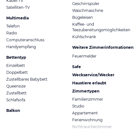
Kabel-TV
Geschirrspüler
Satelliten-TV
Waschmaschine
Bügeleisen
Multimedia
Kaffee- und
Telefon
Teezubereitungsmöglichkeiten
Radio
Kühlschrank
Computeranschluss
Handyempfang
Weitere Zimmerinformationen
Feuermelder
Bettentyp
Einzelbett
Safe
Doppelbett
Weckservice/Wecker
Zustellbares Babybett
Haustiere erlaubt
Queensize
Zimmertypen
Zustellbett
Familienzimmer
Schlafsofa
Studio
Balkon
Appartement
Ferienwohnung
Nichtraucherzimmer