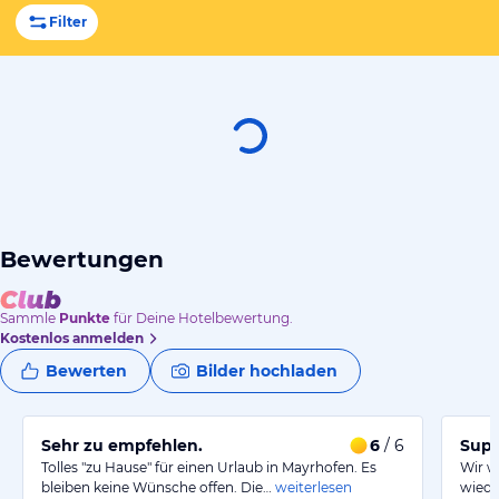
Filter
Bewertungen
Sammle
Punkte
für Deine Hotelbewertung.
Kostenlos anmelden
Bewerten
Bilder hochladen
Sehr zu empfehlen.
6
/ 6
Supe
Tolles "zu Hause" für einen Urlaub in Mayrhofen. Es
Wir w
bleiben keine Wünsche offen. Die…
weiterlesen
wiede