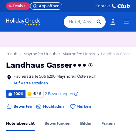
%
Deals
App öffnen
Kontakt
Hotel, Reiseziel
rol Urlaub
Mayrhofen Urlaub
Mayrhofen Hotels
Landhaus Gasser
Landhaus Gasser
Fischerstraße 506 6290 Mayrhofen Österreich
Auf Karte anzeigen
2
Bewertungen
100%
6
/ 6
Bewerten
Hochladen
Merken
Hotelübersicht
Bewertungen
Bilder
Fragen