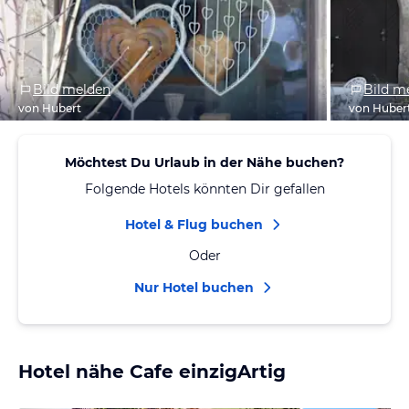
Bild melden
Bild m
von Hubert
von Huber
Möchtest Du Urlaub in der Nähe buchen?
Folgende Hotels könnten Dir gefallen
Hotel & Flug buchen
Oder
Nur Hotel buchen
Hotel nähe Cafe einzigArtig