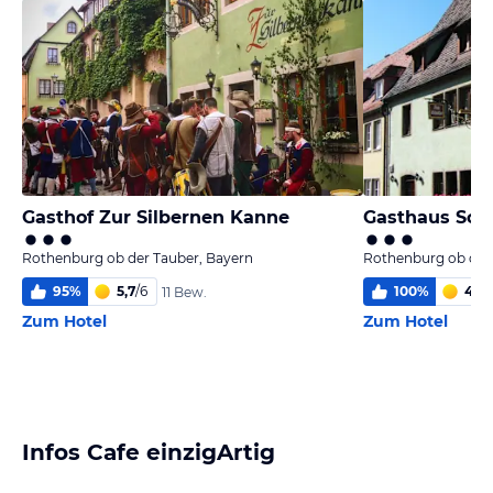
Gasthof Zur Silbernen Kanne
Rothenburg ob der Tauber, Bayern
Rothenburg ob der
95
%
5,7
/
6
100
%
4,9
/
11 Bew.
Zum Hotel
Zum Hotel
Infos Cafe einzigArtig