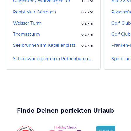
Galgentor / Würzburger Tor
0,1
km
Rabbi-Meir-Gärtchen
0,2
km
Weisser Turm
Golf-Club
0,2
km
Thomasturm
0,2
km
Seelbrunnen am Kapellenplatz
0,2
km
Sehenswürdigkeiten in Rothenburg ob der Tauber
Finde Deinen perfekten Urlaub