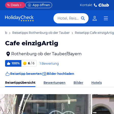
%
Deals
App öffnen
Kontakt
Hotel, Reiseziel
rlaub
Reisetipps Rothenburg ob der Tauber
Reisetipp Cafe einzigArtig
Cafe einzigArtig
Rothenburg ob der Tauber/Bayern
100%
6
/ 6
1 Bewertung
Reisetipp bewerten
Bilder hochladen
Reisetippübersicht
Bewertungen
Bilder
Hotels