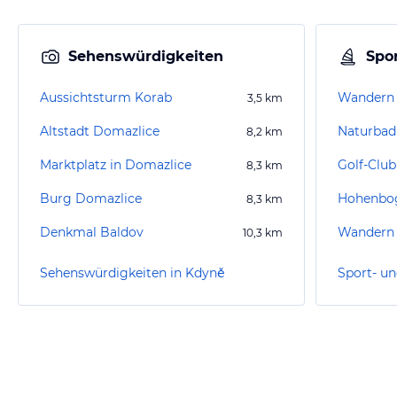
Sehenswürdigkeiten
Spor
Aussichtsturm Korab
3,5
km
Altstadt Domazlice
Naturbad
8,2
km
Marktplatz in Domazlice
Golf-Club
8,3
km
Burg Domazlice
8,3
km
Denkmal Baldov
Wandern 
10,3
km
Sehenswürdigkeiten in Kdyně
Sport- un