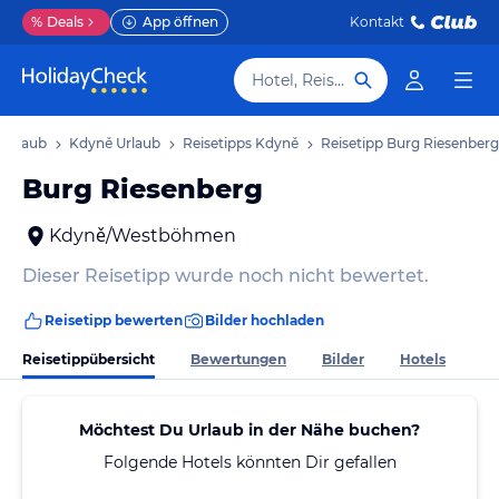
%
Deals
App öffnen
Kontakt
Hotel, Reiseziel
Urlaub
Kdyně Urlaub
Reisetipps Kdyně
Reisetipp Burg Riesenberg
Burg Riesenberg
Kdyně/Westböhmen
Dieser Reisetipp wurde noch nicht bewertet.
Reisetipp bewerten
Bilder hochladen
Reisetippübersicht
Bewertungen
Bilder
Hotels
Möchtest Du Urlaub in der Nähe buchen?
Folgende Hotels könnten Dir gefallen