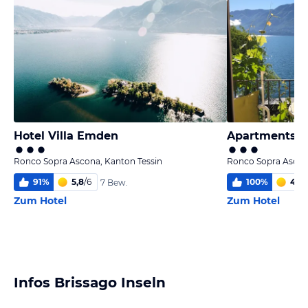
Hotel Villa Emden
Apartments P
Ronco Sopra Ascona, Kanton Tessin
Ronco Sopra Ascona
91
%
5,8
/
6
100
%
4,0
/
7 Bew.
Zum Hotel
Zum Hotel
Infos Brissago Inseln