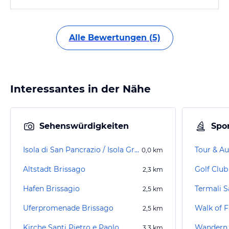
Alle Bewertungen (5)
Interessantes in der Nähe
Sehenswürdigkeiten
Spor
Isola di San Pancrazio / Isola Grande
Tour & Au
0,0
km
Altstadt Brissago
Golf Club
2,3
km
Hafen Brissagio
Termali S
2,5
km
Uferpromenade Brissago
Walk of 
2,5
km
Kirche Santi Pietro e Paolo
Wandern 
3,3
km