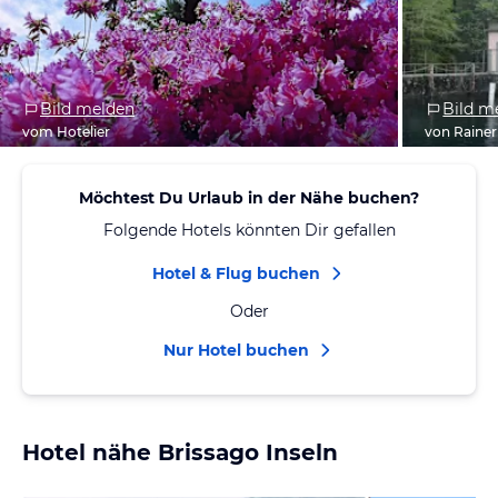
Bild melden
Bild m
vom Hotelier
von Rainer
Möchtest Du Urlaub in der Nähe buchen?
Folgende Hotels könnten Dir gefallen
Hotel & Flug buchen
Oder
Nur Hotel buchen
Hotel nähe Brissago Inseln