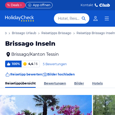
%
Deals
App öffnen
Kontakt
Hotel, Reiseziel
rlaub
Brissago Urlaub
Reisetipps Brissago
Reisetipp Brissago Inseln
Brissago Inseln
Brissago/Kanton Tessin
100%
4,4
/ 6
5 Bewertungen
Reisetipp bewerten
Bilder hochladen
Reisetippübersicht
Bewertungen
Bilder
Hotels