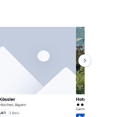
Kössler
Hotel Aschenbren
nkirchen, Bayern
Garmisch-Partenkirchen,
,4
/
6
2 Bew.
100
%
5,8
/
6