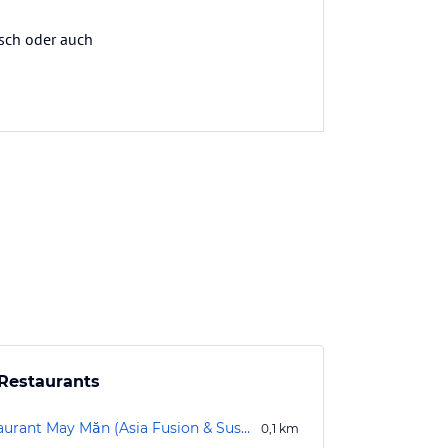
isch oder auch
Restaurants
Restaurant May Măn (Asia Fusion & Sushi)
0,1
km