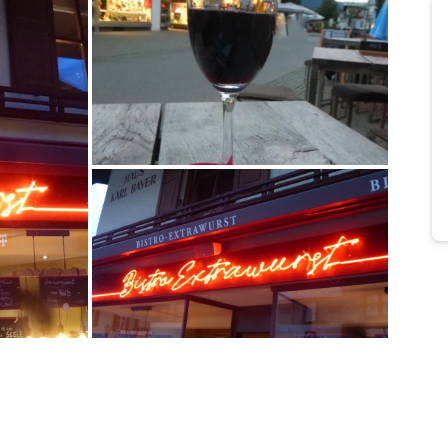
Bild melden
von Heidelore
Bild melden
von Bert