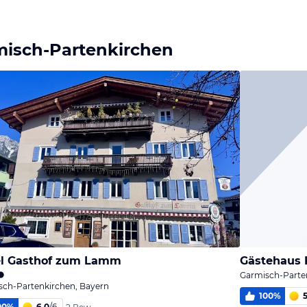
misch-Partenkirchen
el Gasthof zum Lamm
Gästehaus 
Garmisch-Parte
sch-Partenkirchen, Bayern
100
%
5
00
%
6,0
/
6