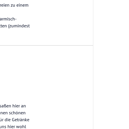
Freien zu einem
armisch-
tten (zumindest
saßen hier an
einen schönen
für die Getränke
 uns hier wohl