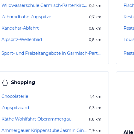
Wildwasserschule Garmisch-Partenkirchen
Fisc
0,5
km
Zahnradbahn Zugspitze
Rest
0,7
km
Kandahar-Abfahrt
Rest
0,8
km
Alpspitz-Wellenbad
Loui
0,8
km
Sport- und Freizeitangebote in Garmisch-Partenkirchen
Rest
Shopping
Chocolaterie
1,4
km
Zugspitzcard
8,3
km
Käthe Wohlfahrt Oberammergau
11,8
km
Ammergauer Krippenstube Jasmin Gindhart
11,9
km
Alle