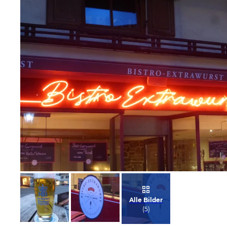
Bild melden
von Heidelore
Alle Bilder
(
5
)