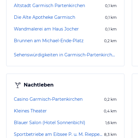
Altstadt Garmisch Partenkirchen
0,1
km
Die Alte Apotheke Garmisch
0,1
km
Wandmalerei am Haus Jocher
0,1
km
Brunnen am Michael-Ende-Platz
0,2
km
Sehenswürdigkeiten in Garmisch-Partenkirchen
Nachtleben
Casino Garmisch-Partenkirchen
0,2
km
Kleines Theater
0,4
km
Blauer Salon (Hotel Sonnenbichl)
1,6
km
Sportbetriebe am Eibsee P. u. M. Rieppel KG
8,3
km