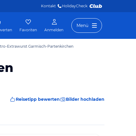
Kontakt
HolidayCheck 
Menü
werten
Favoriten
Anmelden
stro-Extrawurst Garmisch-Partenkirchen
en
Reisetipp bewerten
Bilder hochladen