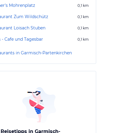
her's Mohrenplatz
0,1
km
aurant Zum Wildschütz
0,1
km
aurant Loisach Stuben
0,1
km
s - Cafe und Tagesbar
0,1
km
aurants in Garmisch-Partenkirchen
 Reisetipps in Garmisch-