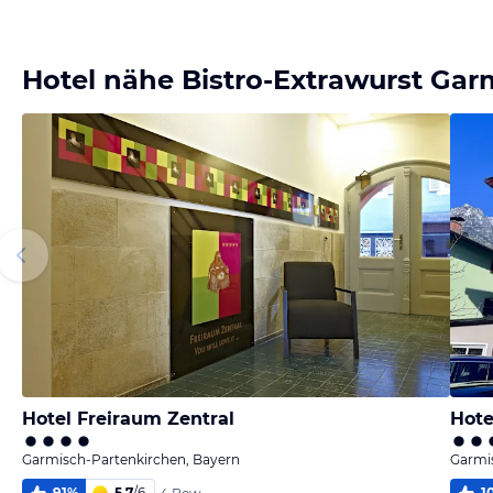
Bild
Bild
melden
melden
von Bert
von Bert
Hotel nähe Bistro-Extrawurst Gar
Hotel Freiraum Zentral
Hot
Garmisch-Partenkirchen, Bayern
Garmi
91
%
5,7
/
6
1