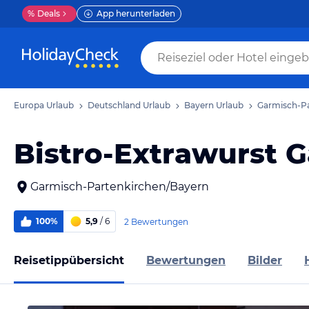
%
Deals
App herunterladen
Europa Urlaub
Deutschland Urlaub
Bayern Urlaub
Garmisch-Pa
Bistro-Extrawurst 
Garmisch-Partenkirchen/Bayern
100%
5,9
/ 6
2 Bewertungen
Reisetippübersicht
Bewertungen
Bilder