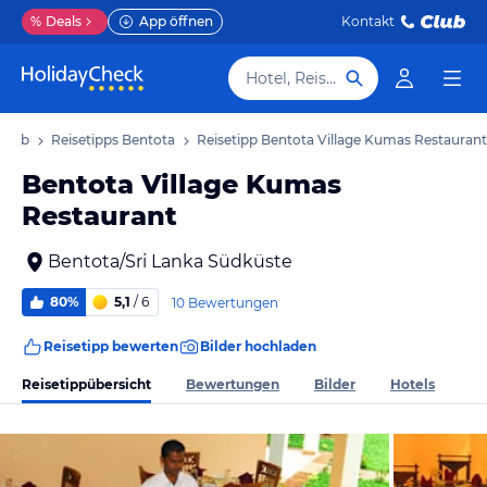
%
Deals
App öffnen
Kontakt
Hotel, Reiseziel
rlaub
Reisetipps Bentota
Reisetipp Bentota Village Kumas Restaurant
Bentota Village Kumas
Restaurant
Bentota/Sri Lanka Südküste
80%
5,1
/ 6
10 Bewertungen
Reisetipp bewerten
Bilder hochladen
Reisetippübersicht
Bewertungen
Bilder
Hotels