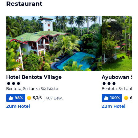
Restaurant
Hotel Bentota Village
Bentota, Sri Lanka Südküste
Bentota, Sri Lanka
98
%
5,3
/
6
100
%
6,0
/
407 Bew.
Zum Hotel
Zum Hotel