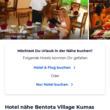
Bild melden
Bild m
von Marianne
von Maria
Möchtest Du Urlaub in der Nähe buchen?
Folgende Hotels könnten Dir gefallen
Hotel & Flug buchen
Oder
Nur Hotel buchen
Hotel nähe Bentota Village Kumas