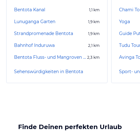
Bentota Kanal
Chami To
1,1
km
Lunuganga Garten
Yoga
1,9
km
Strandpromenade Bentota
Guide Pu
1,9
km
Bahnhof Induruwa
Tudu Tou
2,1
km
Bentota Fluss- und Mangroven Tour
Avinga T
2,3
km
Sehenswürdigkeiten in Bentota
Finde Deinen perfekten Urlaub