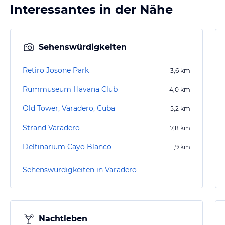
Interessantes in der Nähe
Sehenswürdigkeiten
Retiro Josone Park
3,6
km
Rummuseum Havana Club
4,0
km
Old Tower, Varadero, Cuba
5,2
km
Strand Varadero
7,8
km
Delfinarium Cayo Blanco
11,9
km
Sehenswürdigkeiten in Varadero
Nachtleben