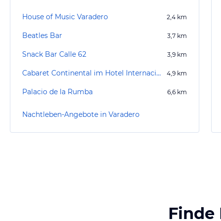
House of Music Varadero
2,4
km
Beatles Bar
3,7
km
Snack Bar Calle 62
3,9
km
Cabaret Continental im Hotel Internacional
4,9
km
Palacio de la Rumba
6,6
km
Nachtleben-Angebote in Varadero
Finde