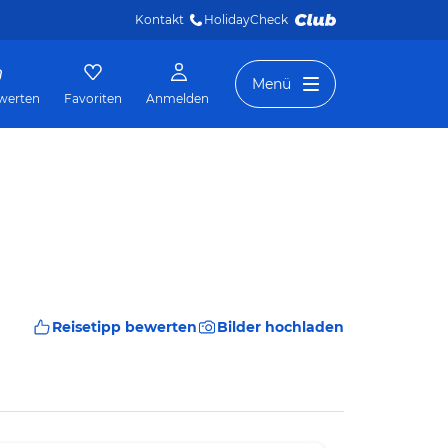
Kontakt
HolidayCheck 
Menü
werten
Favoriten
Anmelden
Reisetipp bewerten
Bilder hochladen