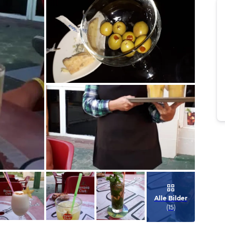
Bild melden
von Manuela
Bild melden
von Manuela
Alle Bilder
(
15
)