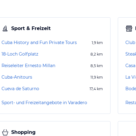
Sport & Freizeit
Cuba History and Fun Private Tours
Club 
1,9
km
18-Loch Golfplatz
Stea
8,2
km
Reiseleiter Ernesto Millan
Casa
8,5
km
Cuba-Anitours
La Vi
11,9
km
Cueva de Saturno
Bode
17,4
km
Sport- und Freizeitangebote in Varadero
Rest
Shopping