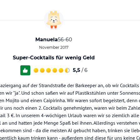
Manuela
56-60
November 2017
Super-Cocktails für wenig Geld
5,5
/ 6
aziergang auf der Strandstraße der Barkeeper an, ob wir Cocktail
 wir "ja". Und schon saßen wir auf Plastikstühlen unter Sonnen
en Mojito und einen Caipirinha. Wir waren sofort begeistert, denn 
r uns noch einen 2. Cocktails genehmigten, waren wir beim Zahl
il 3 €. In unserem 4-wöchigen Urlaub waren wir so ziemlich alle 
 an und hatten jede Menge Spaß bei ihnen. Allerdings verstehen w
ekommen sind - da die meisten AI gebucht haben, trinken sie liebe
igentlich kaum trinken kann - außerdem sind diese für uns keine Co