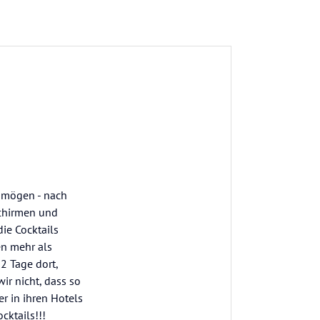
s mögen - nach
schirmen und
die Cocktails
en mehr als
2 Tage dort,
ir nicht, dass so
r in ihren Hotels
cktails!!!