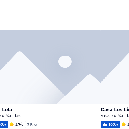
Bild
Bild
Bild
melden
melden
melden
von Manuela
von Manuela
von Manuela
 Lola
Casa Los L
ro, Varadero
Varadero, Varad
00
%
5,7
/
6
100
%
5
3 Bew.