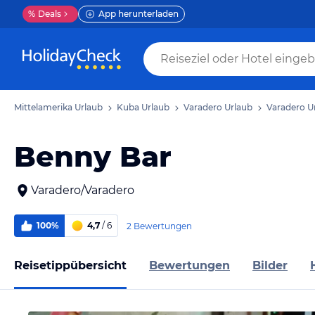
%
Deals
App herunterladen
Mittelamerika Urlaub
Kuba Urlaub
Varadero Urlaub
Varadero U
Benny Bar
Varadero/Varadero
100%
4,7
/ 6
2 Bewertungen
Reisetippübersicht
Bewertungen
Bilder