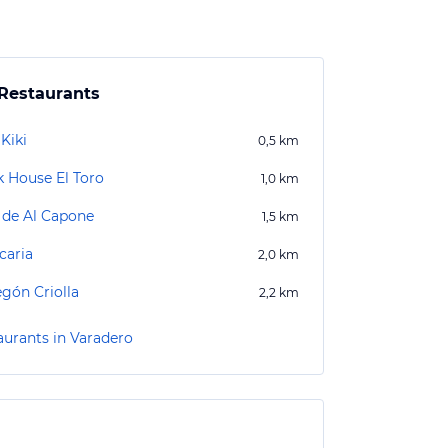
Restaurants
Kiki
0,5
km
k House El Toro
1,0
km
 de Al Capone
1,5
km
caria
2,0
km
gón Criolla
2,2
km
aurants in Varadero