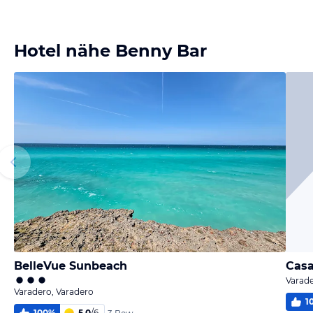
Bild
Bild
Bild
Bild
melden
melden
melden
melden
von Manuela
von Manuela
von Manuela
von Manuela
Hotel nähe Benny Bar
BelleVue Sunbeach
Casa
Varade
Varadero, Varadero
1
100
%
5,0
/
6