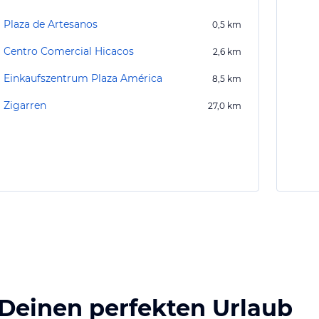
Plaza de Artesanos
0,5
km
Centro Comercial Hicacos
2,6
km
Einkaufszentrum Plaza América
8,5
km
Zigarren
27,0
km
 Deinen perfekten Urlaub