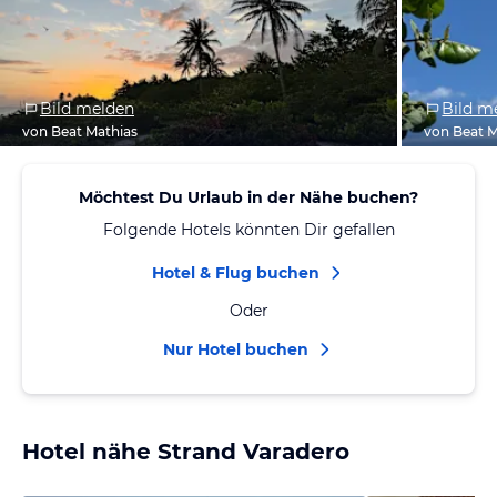
Bild melden
Bild m
von Beat Mathias
von Beat M
Möchtest Du Urlaub in der Nähe buchen?
Folgende Hotels könnten Dir gefallen
Hotel & Flug buchen
Oder
Nur Hotel buchen
Hotel nähe Strand Varadero