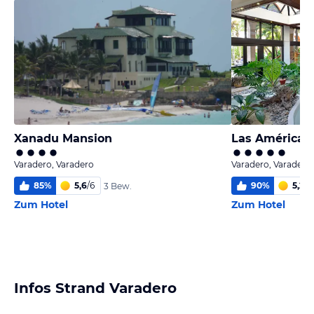
Xanadu Mansion
Las Américas 
Varadero, Varadero
Varadero, Varadero
85
%
5,6
/
6
90
%
5,2
/
6
3 Bew.
Zum Hotel
Zum Hotel
Infos Strand Varadero