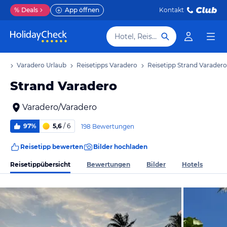
%
Deals
App öffnen
Kontakt
Hotel, Reiseziel
ub
Varadero Urlaub
Reisetipps Varadero
Reisetipp Strand Varadero
Strand Varadero
Varadero/Varadero
97%
5,6
/ 6
198 Bewertungen
Reisetipp bewerten
Bilder hochladen
Reisetippübersicht
Bewertungen
Bilder
Hotels