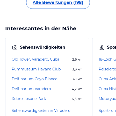
Alle Bewertungen (198)
Interessantes in der Nähe
Sehenswürdigkeiten
Spor
Old Tower, Varadero, Cuba
18-Loch G
2,6
km
Rummuseum Havana Club
Reiseleit
3,9
km
Delfinarium Cayo Blanco
Cuba-Ani
4,1
km
Delfinarium Varadero
4,2
km
Retiro Josone Park
Motoryac
4,3
km
Sehenswürdigkeiten in Varadero