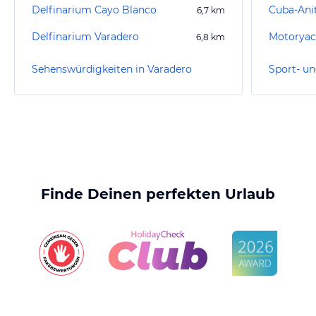
Delfinarium Cayo Blanco
Cuba-Ani
6,7
km
Delfinarium Varadero
Motoryac
6,8
km
Sehenswürdigkeiten in Varadero
Finde Deinen perfekten Urlaub