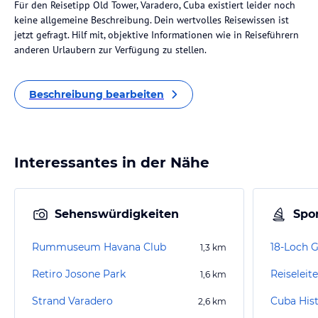
Für den Reisetipp Old Tower, Varadero, Cuba existiert leider noch
keine allgemeine Beschreibung. Dein wertvolles Reisewissen ist
jetzt gefragt. Hilf mit, objektive Informationen wie in Reiseführern
anderen Urlaubern zur Verfügung zu stellen.
Beschreibung bearbeiten
Interessantes in der Nähe
Sehenswürdigkeiten
Spor
Rummuseum Havana Club
18-Loch G
1,3
km
Retiro Josone Park
Reiseleit
1,6
km
Strand Varadero
2,6
km