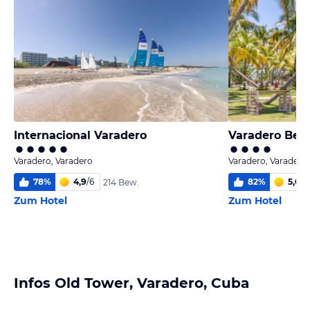
Internacional Varadero
Varadero Bea
Varadero, Varadero
Varadero, Varadero
78
%
4,9
/
6
82
%
5,0
/
6
214 Bew.
Zum Hotel
Zum Hotel
Infos Old Tower, Varadero, Cuba