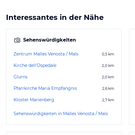
Interessantes in der Nähe
Sehenswürdigkeiten
Zentrum Malles Venosta / Mals
0,5
km
Kirche dell'Ospedale
2,0
km
Glurns
2,0
km
Pfarrkirche Mariä Empfängnis
2,6
km
Kloster Marienberg
2,7
km
Sehenswürdigkeiten in Malles Venosta / Mals