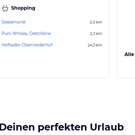
Shopping
Sealamorkt
2,0
km
Puni Whisky Destillerie
2,3
km
Hofladen Oberniederhof
24,5
km
Alle
 Deinen perfekten Urlaub