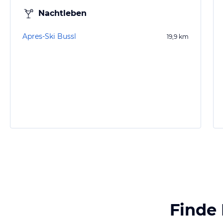
Nachtleben
Apres-Ski Bussl
19,9
km
Finde