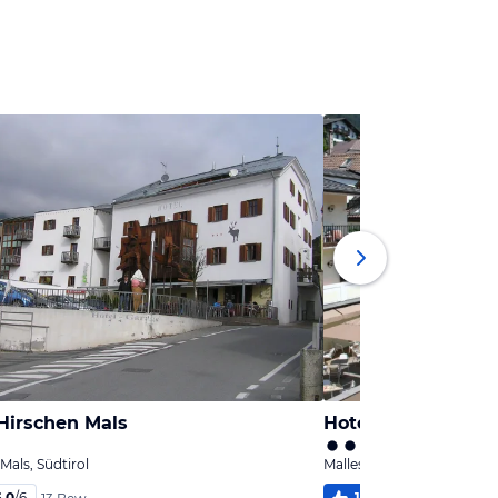
Hirschen Mals
Hotel Greif
Mals, Südtirol
Malles Venosta / Mals, Südt
6,0
/
6
100
%
6,0
/
6