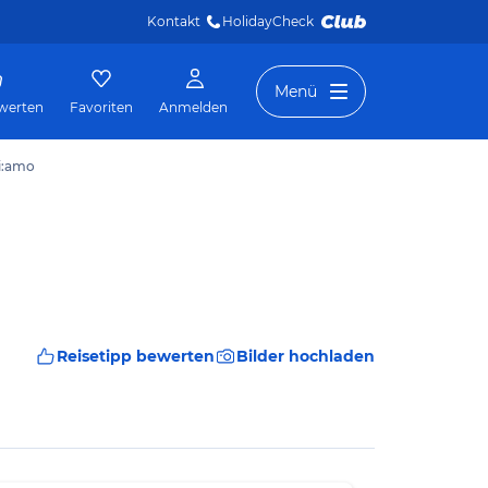
Kontakt
HolidayCheck 
Menü
werten
Favoriten
Anmelden
i:amo
Reisetipp bewerten
Bilder hochladen