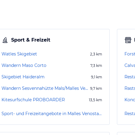
Sport & Freizeit
Watles Skigebiet
Fors
2,3
km
Wandern Maso Corto
Calv
7,3
km
Skigebiet Haideralm
Rest
9,1
km
Wandern Sesvennahütte Mals/Malles Venosta
Rast
9,7
km
Kitesurfschule PROBOARDER
Kond
13,5
km
Sport- und Freizeitangebote in Malles Venosta / Mals
Rest