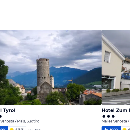
Bild
Bild
Bild
melden
melden
melden
vom Hotelier
vom Hotelier
vom Hotelier
l Tyrol
Hotel Zum 
 Venosta / Mals, Südtirol
Malles Venosta / 
00
%
5,7
/
6
100
%