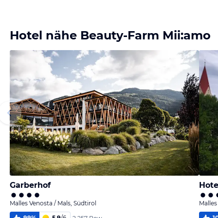
Bild
Bild
Bild
Bild
melden
melden
melden
melden
vom Hotelier
vom Hotelier
vom Hotelier
vom Hotelier
Hotel nähe Beauty-Farm Mii:amo
Garberhof
Hote
Malles Venosta / Mals, Südtirol
Malles
99
%
5,9
/
6
1