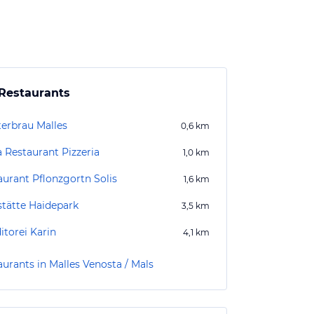
Restaurants
terbrau Malles
0,6
km
a Restaurant Pizzeria
1,0
km
aurant Pflonzgortn Solis
1,6
km
stätte Haidepark
3,5
km
itorei Karin
4,1
km
aurants in Malles Venosta / Mals