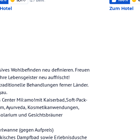
127 Bew.
Hotel
Zum Hotel
sives Wohlbefinden neu definieren. Freuen
hre Lebensgeister neu auffrischt!
traditionelle Behandlungen ferner Länder.
gau.
 Center Mii:amo!mit Kaiserbad,Soft-Pack-
mam, Ayurveda, Kosmetikanwendungen,
olarium und Gesichtsbräuner
lwanne (gegen Aufpreis)
türkisches Dampfbad sowie Erlebnisdusche