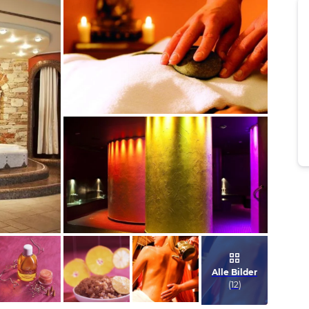
Bild melden
vom Hotelier
Bild melden
vom Hotelier
Alle Bilder
(
12
)