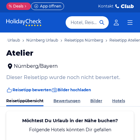
%
Deals
App öffnen
Kontakt
Hotel, Reiseziel
ern Urlaub
Nürnberg Urlaub
Reisetipps Nürnberg
Reisetipp Atelier
Atelier
Nürnberg/Bayern
Dieser Reisetipp wurde noch nicht bewertet.
Reisetipp bewerten
Bilder hochladen
Reisetippübersicht
Bewertungen
Bilder
Hotels
Möchtest Du Urlaub in der Nähe buchen?
Folgende Hotels könnten Dir gefallen