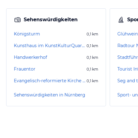
Sehenswürdigkeiten
Spor
Königsturm
Glühwein
0,1
km
Kunsthaus im KunstKulturQuartier
Radtour 
0,1
km
Handwerkerhof
Stadtfüh
0,1
km
Frauentor
Tourist I
0,1
km
Evangelisch-reformierte Kirche St. Martha
Seg and t
0,1
km
Sehenswürdigkeiten in Nürnberg