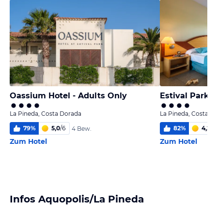
Oassium Hotel - Adults Only
Estival Park 
La Pineda, Costa Dorada
La Pineda, Costa D
79
%
5,0
/
6
82
%
4,2
/
6
4 Bew.
Zum Hotel
Zum Hotel
Infos Aquopolis/La Pineda