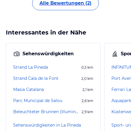
Alle Bewertungen (2)
Interessantes in der Nähe
Sehenswürdigkeiten
Spor
Strand La Pineda
INFINITU
0,5
km
Strand Cala de la Font
Port Ave
2,0
km
Masia Catalana
Ferrari L
2,1
km
Parc Municipal de Salou
Aquapark
2,6
km
Beleuchteter Brunnen (Illuminated Fountain)
Küstenwe
2,9
km
Sehenswürdigkeiten in La Pineda