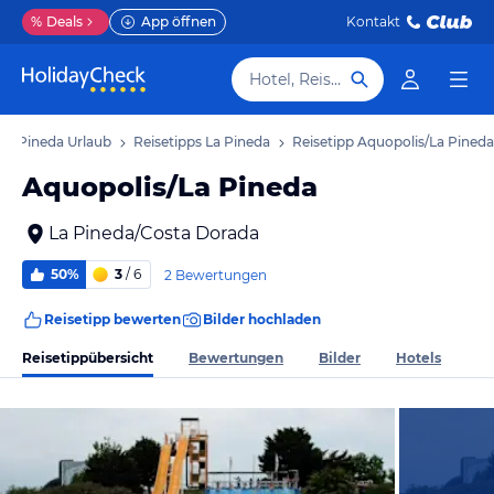
%
Deals
App öffnen
Kontakt
Hotel, Reiseziel
La Pineda Urlaub
Reisetipps La Pineda
Reisetipp Aquopolis/La Pineda
Aquopolis/La Pineda
La Pineda/Costa Dorada
50%
3
/ 6
2 Bewertungen
Reisetipp bewerten
Bilder hochladen
Reisetippübersicht
Bewertungen
Bilder
Hotels