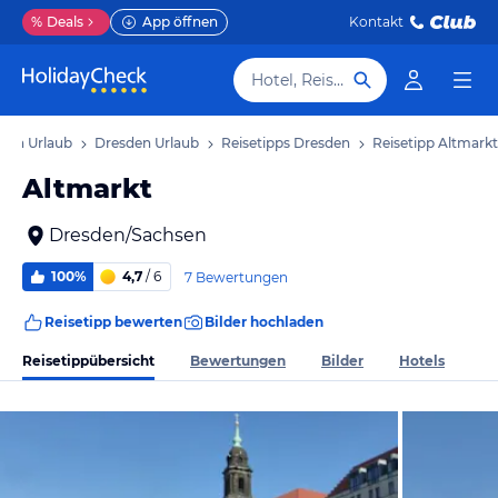
%
Deals
App öffnen
Kontakt
Hotel, Reiseziel
sen Urlaub
Dresden Urlaub
Reisetipps Dresden
Reisetipp Altmarkt
Altmarkt
Dresden/Sachsen
100%
4,7
/ 6
7 Bewertungen
Reisetipp bewerten
Bilder hochladen
Reisetippübersicht
Bewertungen
Bilder
Hotels