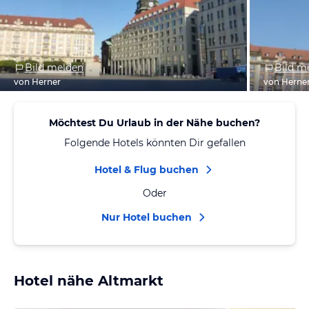
Bild melden
Bild m
von Herner
von Herne
Möchtest Du Urlaub in der Nähe buchen?
Folgende Hotels könnten Dir gefallen
Hotel & Flug buchen
Oder
Nur Hotel buchen
Hotel nähe Altmarkt