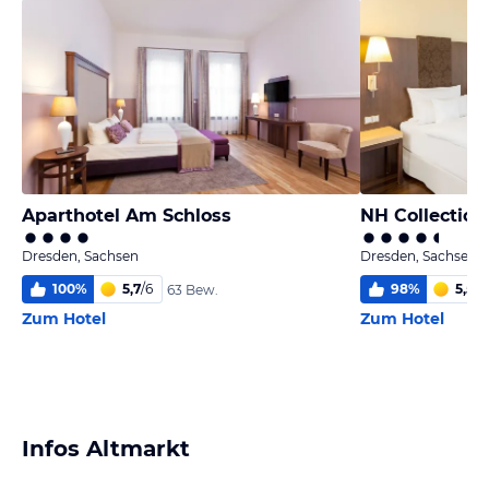
Aparthotel Am Schloss
NH Collectio
Dresden, Sachsen
Dresden, Sachsen
100
%
5,7
/
6
98
%
5,5
/
6
63 Bew.
Zum Hotel
Zum Hotel
Infos Altmarkt