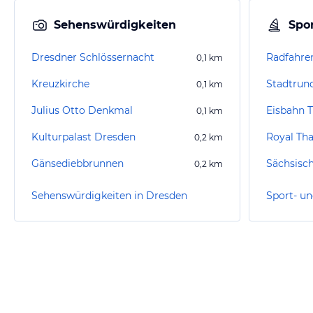
Sehenswürdigkeiten
Spor
Dresdner Schlössernacht
Radfahre
0,1
km
Kreuzkirche
Stadtrun
0,1
km
Julius Otto Denkmal
0,1
km
Kulturpalast Dresden
Royal Th
0,2
km
Gänsediebbrunnen
Sächsisc
0,2
km
Sehenswürdigkeiten in Dresden