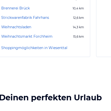
Brennerei Brück
10,4
km
Strickwarenfabrik Fahrhans
12,6
km
Weihnachtsladen
14,3
km
Weihnachtsmarkt Forchheim
15,6
km
Shoppingmöglichkeiten in Wiesenttal
 Deinen perfekten Urlaub