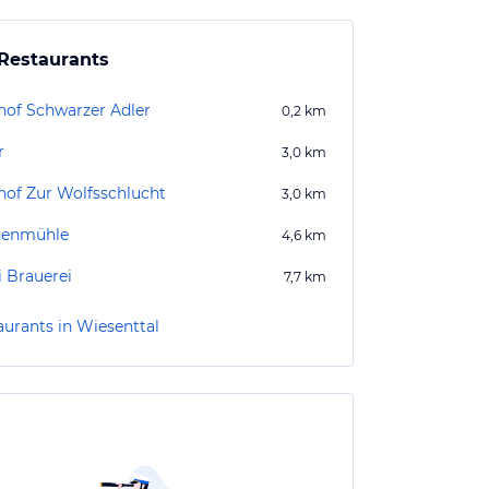
Restaurants
hof Schwarzer Adler
0,2
km
r
3,0
km
hof Zur Wolfsschlucht
3,0
km
henmühle
4,6
km
i Brauerei
7,7
km
aurants in Wiesenttal