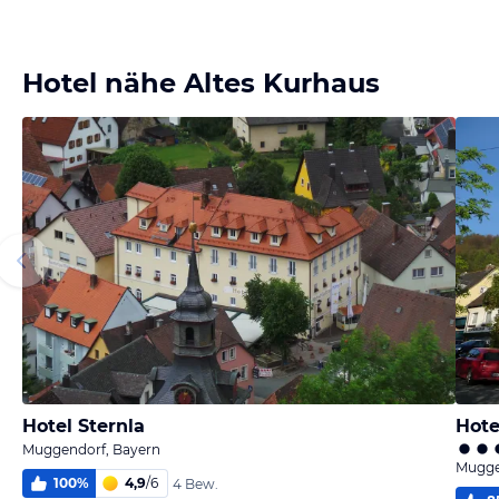
Hotel nähe Altes Kurhaus
Hotel Sternla
Hote
Muggendorf, Bayern
Mugge
100
%
4,9
/
6
4 Bew.