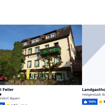
l Feiler
Landgastho
Heiligenstadt, 
ndorf, Bayern
100
%
5