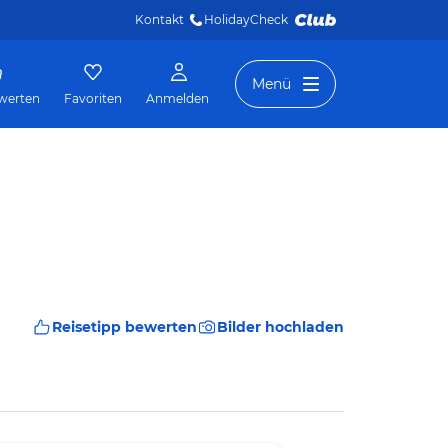
Kontakt
HolidayCheck 
Menü
werten
Favoriten
Anmelden
Reisetipp bewerten
Bilder hochladen