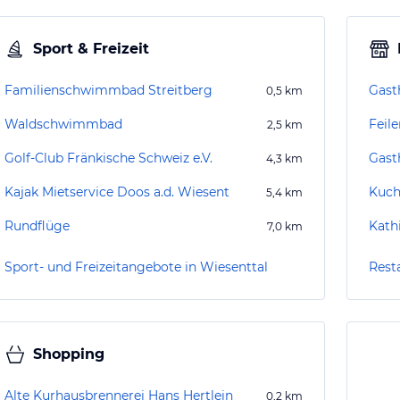
Sport & Freizeit
Familienschwimmbad Streitberg
Gast
0,5
km
Waldschwimmbad
Feile
2,5
km
Golf-Club Fränkische Schweiz e.V.
Gast
4,3
km
Kajak Mietservice Doos a.d. Wiesent
Kuc
5,4
km
Rundflüge
Kath
7,0
km
Sport- und Freizeitangebote in Wiesenttal
Rest
Shopping
Alte Kurhausbrennerei Hans Hertlein
0,2
km