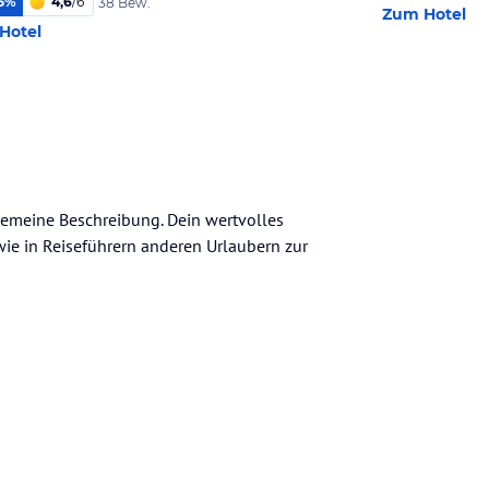
5
%
4,6
/
6
38 Bew.
Zum Hotel
Hotel
lgemeine Beschreibung. Dein wertvolles
n wie in Reiseführern anderen Urlaubern zur