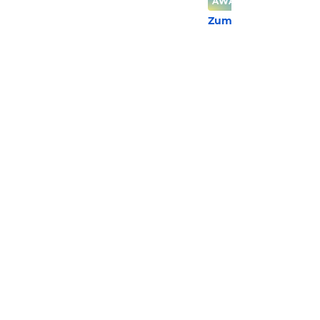
AWARD
99
%
Zum Hotel