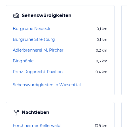
Sehenswürdigkeiten
Burgruine Neideck
0,1
km
Burgruine Streitburg
0,1
km
Adlerbrennerei M. Pircher
0,2
km
Binghöhle
0,3
km
Prinz-Rupprecht-Pavillon
0,4
km
Sehenswürdigkeiten in Wiesenttal
Nachtleben
Forchheimer Kellerwald
13,9
km