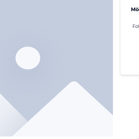
Mö
Fo