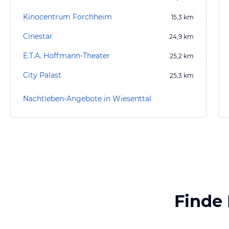
Kinocentrum Forchheim
15,3
km
Cinestar
24,9
km
E.T.A. Hoffmann-Theater
25,2
km
City Palast
25,3
km
Nachtleben-Angebote in Wiesenttal
Finde