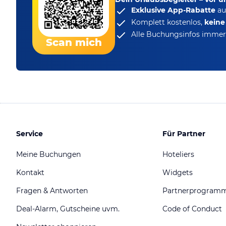
Exklusive App-Rabatte
au
Komplett kostenlos,
kein
Alle Buchungsinfos immer 
Scan mich
Service
Für Partner
Meine Buchungen
Hoteliers
Kontakt
Widgets
Fragen & Antworten
Partnerprogram
Deal-Alarm, Gutscheine uvm.
Code of Conduct