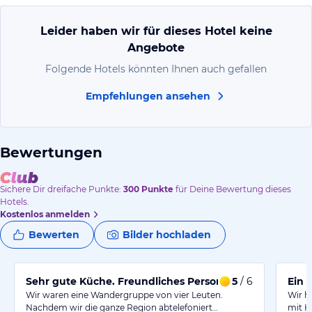
Leider haben wir für dieses Hotel keine
Angebote
Folgende Hotels könnten Ihnen auch gefallen
Empfehlungen ansehen
Bewertungen
Sichere Dir
dreifache
Punkte:
300
Punkte
für Deine Bewertung dieses
Hotels.
Kostenlos anmelden
Bewerten
Bilder hochladen
Sehr gute Küche. Freundliches Personal.
5
/ 6
Ein 
Wir waren eine Wandergruppe von vier Leuten.
Wir h
Nachdem wir die ganze Region abtelefoniert…
mit H