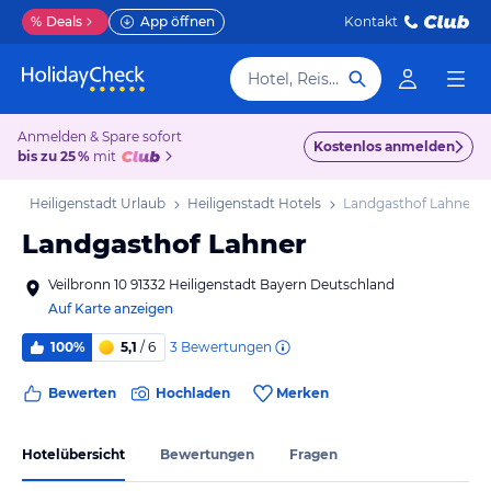
%
Deals
App öffnen
Kontakt
Hotel, Reiseziel
Anmelden & Spare sofort
Kostenlos anmelden
bis zu 25 %
mit
ub
Heiligenstadt Urlaub
Heiligenstadt Hotels
Landgasthof Lahner
Landgasthof Lahner
Veilbronn 10 91332 Heiligenstadt Bayern Deutschland
Auf Karte anzeigen
3
Bewertungen
100%
5,1
/ 6
Bewerten
Hochladen
Merken
Hotelübersicht
Bewertungen
Fragen