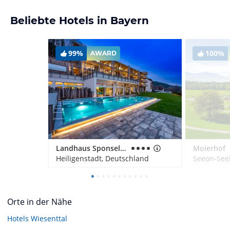
Beliebte Hotels in Bayern
99%
100%
AWARD
Landhaus Sponsel-Regus
Moierhof
Heiligenstadt, Deutschland
Seeon-See
Orte in der Nähe
Hotels
Wiesenttal