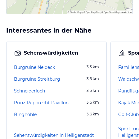
Interessantes in der Nähe
Sehenswürdigkeiten
Spor
Burgruine Neideck
3,5
km
Burgruine Streitburg
3,5
km
Waldsch
Schneiderloch
3,5
km
Rundflüg
Prinz-Rupprecht-Pavillon
3,6
km
Binghöhle
3,6
km
Sport- un
Sehenswürdigkeiten in Heiligenstadt
Heiligens