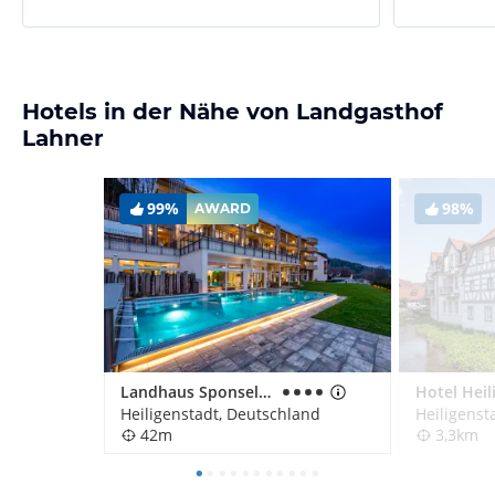
Hotels in der Nähe von Landgasthof
Lahner
99%
98%
AWARD
Landhaus Sponsel-Regus
Heiligenstadt, Deutschland
Heiligenst
42m
3,3km