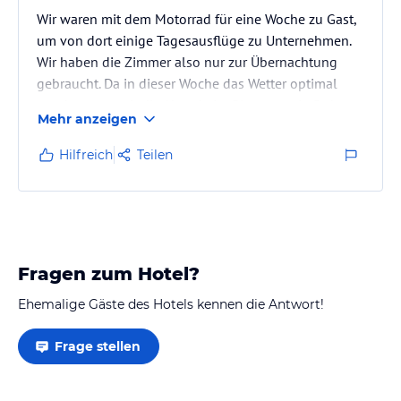
Wir waren mit dem Motorrad für eine Woche zu Gast,
um von dort einige Tagesausflüge zu Unternehmen.
Wir haben die Zimmer also nur zur Übernachtung
gebraucht. Da in dieser Woche das Wetter optimal
war, konnten wir die Abende im Biergarten in Ruhe
Mehr anzeigen
bei erstklassigem Essen der Küche ausklingen
lassen.
Hilfreich
Teilen
Die Zimmer an sich benötigten wieder mal einer
Revovierung und Modernisierung. Man kommt sich
vor wie in einem Ferienheim der 80 ziger Jahre.
Ansonsten haben wir freundliches und hilfsbereites
Personal angetroffen. Laut…
Fragen zum Hotel?
Ehemalige Gäste des Hotels kennen die Antwort!
Frage stellen