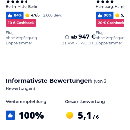
Berlin-Mitte, Berlin
Hamburg, Hambur
84
%
4,7
/
6
98
%
5,6
/
6
2.660 Bew.
10 € Cashback
20 € Cashback
Flug
Flug
947 €
ab
ohne Verpflegung
ohne Verpflegung
Doppelzimmer
2 ERW. • 1 WOCHE
Doppelzimmer
Informativste Bewertungen
(von
3
Bewertungen)
Weiterempfehlung
Gesamtbewertung
100
%
5,1
/ 6