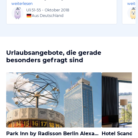
weiterlesen
weite
Uli
51-55
•
Oktober 2018
Aus Deutschland
Urlaubsangebote, die gerade
besonders gefragt sind
Park Inn by Radisson Berlin Alexanderplatz
Hotel Scandi