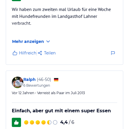
Wir haben zum zweiten mal Urlaub für eine Woche
mit Hundefreunden im Landgasthof Lahner
verbracht.
Marcus und Team sind unglaublich lieblich und
Mehr anzeigen
liebevoll, das Essen (wir hatten Halbpension) war ein
Traum, war für jeden was dabei und selbst wenn mal
Hilfreich
Teilen
nicht, geht Marcus auf Wünsche ein und die Zimmer
sehr gemütlich. Der Biergarten ist perfekt bei
schönem Wetter, man kann stundenlang draußen
sitzen.
Ralph
(
46-50
)
6
Bewertungen
Die Landschaft ist wunderschön, man kann dort
Vor 12 Jahren • Verreist als Paar im Juli 2013
schöne Spaziergänge und Wanderungen machen.
Der Frankenweg…
Einfach, aber gut mit einem super Essen
4,4
/ 6