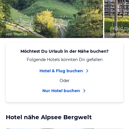
Bild melden
Bild m
von Thomas
von Thom
Möchtest Du Urlaub in der Nähe buchen?
Folgende Hotels könnten Dir gefallen
Hotel & Flug buchen
Oder
Nur Hotel buchen
Hotel nähe Alpsee Bergwelt