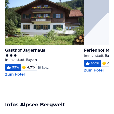
Gasthof Jägerhaus
Ferienhof Met
Immenstadt, Baye
Immenstadt, Bayern
100
%
6,0
/
99
%
4,7
/
6
16 Bew.
Zum Hotel
Zum Hotel
Infos Alpsee Bergwelt