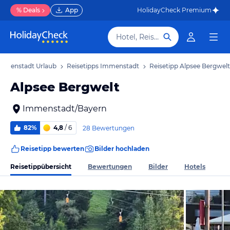
% Deals
App
HolidayCheck Premium
Hotel, Reiseziel
mmenstadt Urlaub
Reisetipps Immenstadt
Reisetipp Alpsee Bergwelt
Alpsee Bergwelt
Immenstadt/Bayern
82%
4,8
/ 6
28 Bewertungen
Reisetipp bewerten
Bilder hochladen
Reisetippübersicht
Bewertungen
Bilder
Hotels