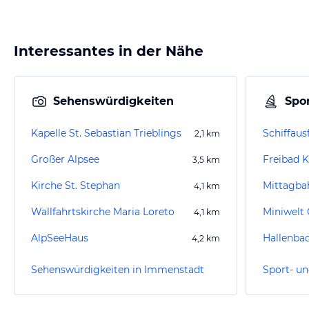
Interessantes in der Nähe
Sehenswürdigkeiten
Spor
Kapelle St. Sebastian Trieblings
Schiffaus
2,1
km
Großer Alpsee
Freibad K
3,5
km
Kirche St. Stephan
Mittagba
4,1
km
Wallfahrtskirche Maria Loreto
Miniwelt
4,1
km
AlpSeeHaus
Hallenba
4,2
km
Sehenswürdigkeiten in Immenstadt