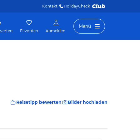
Kontakt
HolidayCheck 
Menü
werten
Favoriten
Anmelden
Reisetipp bewerten
Bilder hochladen