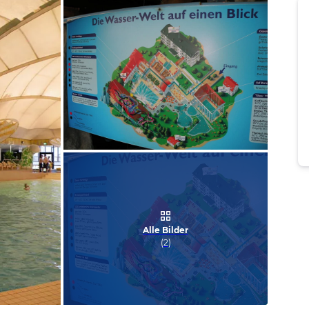
Bild melden
von Gabriele
Alle Bilder
(
2
)