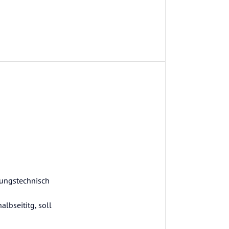
stungstechnisch
lbseititg, soll