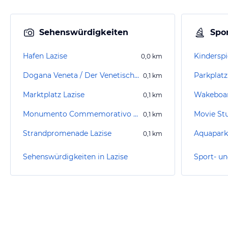
Sehenswürdigkeiten
Spor
Hafen Lazise
Kinderspi
0,0
km
Dogana Veneta / Der Venetische Zollbau
Parkplatz
0,1
km
Marktplatz Lazise
Wakeboar
0,1
km
Monumento Commemorativo ai Caduti
0,1
km
Strandpromenade Lazise
Aquapark
0,1
km
Sehenswürdigkeiten in Lazise
Sport- un