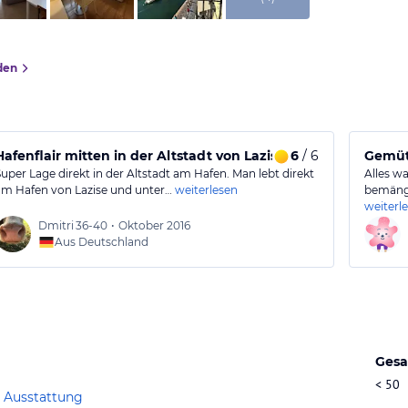
den
Hafenflair mitten in der Altstadt von Lazise
6
/ 6
Gemütl
Super Lage direkt in der Altstadt am Hafen. Man lebt direkt
Alles w
am Hafen von Lazise und unter…
weiterlesen
bemäng
weiterl
Dmitri
36-40
•
Oktober 2016
Aus Deutschland
Gesa
< 50
 Ausstattung