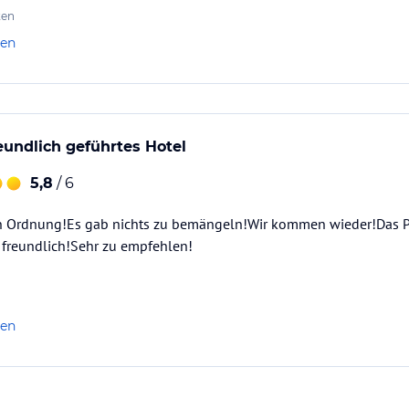
ten
len
eundlich geführtes Hotel
5,8
/ 6
in Ordnung!Es gab nichts zu bemängeln!Wir kommen wieder!Das 
d freundlich!Sehr zu empfehlen!
len