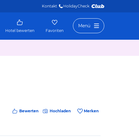
Kontakt
HolidayCheck 
Menü
Hotel bewerten
Favoriten
Bewerten
Hochladen
Merken