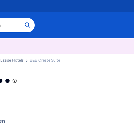
Lazise Hotels
B&B Oreste Suite
en