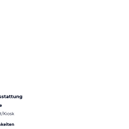
sstattung
e
t/Kiosk
hkeiten