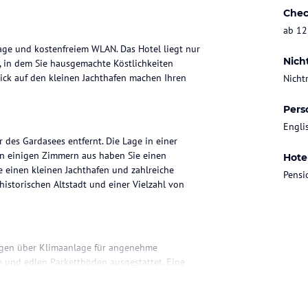
Chec
ab 12
lage und kostenfreiem WLAN. Das Hotel liegt nur
Nich
t, in dem Sie hausgemachte Köstlichkeiten
ick auf den kleinen Jachthafen machen Ihren
Nicht
Pers
Engli
r des Gardasees entfernt. Die Lage in einer
n einigen Zimmern aus haben Sie einen
Hote
 einen kleinen Jachthafen und zahlreiche
Pensi
 historischen Altstadt und einer Vielzahl von
fügen über Klimaanlage für angenehme
e und edlen Parkettböden ausgestattet. Eine
benfalls zur Verfügung. Einige Zimmer bieten