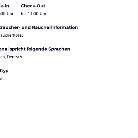
k-In
Check-Out
:00 Uhr
bis 11:00 Uhr
traucher- und Raucherinformation
raucherhotel
onal spricht folgende Sprachen
sch, Deutsch
ltyp
on