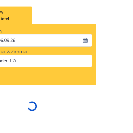
Hotel
m
06.09.26
mer & Zimmer
der, 1 Zi.