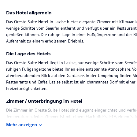
Das Hotel allgemein
Das Oreste Suite Hotel in Lazise bietet elegante Zimmer mit Klimaan
wenige Schritte vom Seeufer entfernt und verfügt über ein Restauran
genießen können. Die ruhige Lage in einer Fußgängerzone und der Bl
Aufenthalt zu einem erholsamen Erlebnis.
Die Lage des Hotels
Das Oreste Suite Hotel liegt in Lazise, nur wenige Schritte vom Seeufe
ruhigen Fußgängerzone bietet Ihnen eine entspannte Atmosphäre. Vo
atemberaubenden Blick auf den Gardasee. In der Umgebung finden Sie
Restaurants und Cafés. Lazise selbst ist ein charmantes Dorf mit einer
Freizeitmöglichkeiten.
Zimmer / Unterbringung im Hotel
Die Zimmer im Oreste Suite Hotel sind elegant eingerichtet und ver
Temperaturen. Jedes Zimmer ist mit einem Flachbild-Sat-TV, einem Saf
Ecke mit einem Wasserkocher und einer Auswahl an Tees steht Ihnen e
Mehr anzeigen
zudem einen Balkon mit Blick auf den Gardasee.