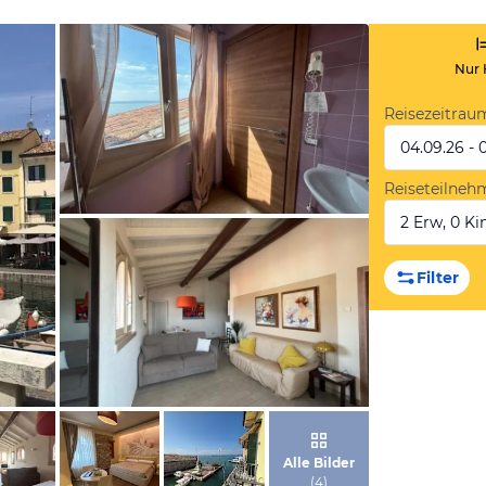
Nur 
Reisezeitrau
04.09.26 - 
Reiseteilneh
2 Erw, 0 Kin
von Booking.com
Filter
von Booking.com
Alle Bilder
(
4
)