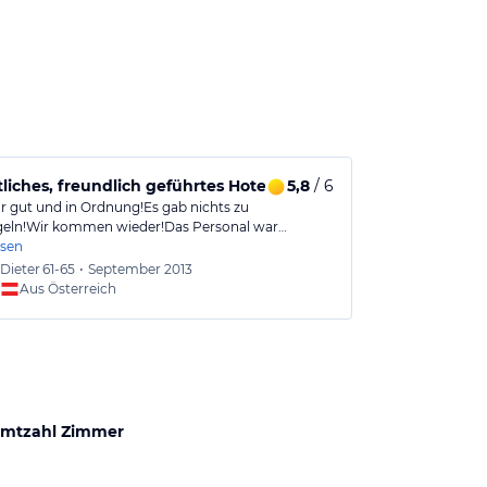
iches, freundlich geführtes Hotel
5,8
/ 6
ar gut und in Ordnung!Es gab nichts zu
eln!Wir kommen wieder!Das Personal war…
esen
Dieter
61-65
•
September 2013
Aus Österreich
mtzahl Zimmer