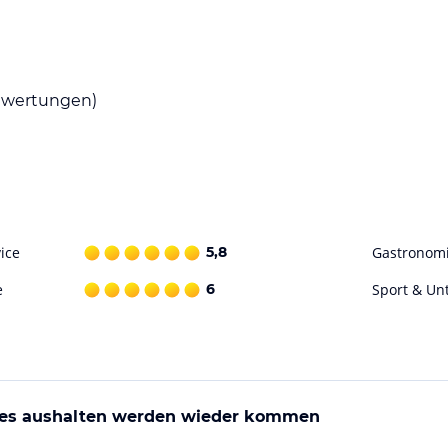
ne Vielzahl von kulinarischen Köstlichkeiten.
üchte-Spezialitäten sowie gegrillte
n zu verwöhnen und lokale Spezialitäten zu
wertungen)
nd Freizeitmöglichkeiten. Unternehmen Sie einen
tstadt von Lazise. Wassersportarten wie Segeln,
itarbeiter des Hotels stehen Ihnen gerne zur
gen zu helfen.
ice
5,8
Gastronom
e
6
Sport & Un
ohne Gewähr. Bitte lies vor der Buchung die
 es aushalten werden wieder kommen