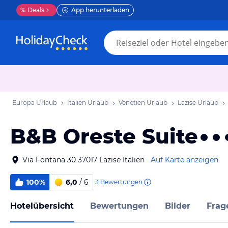
%
Deals
App herunterladen
Europa Urlaub
Italien Urlaub
Venetien Urlaub
Lazise Urlaub
B&B Oreste Suite
Via Fontana 30 37017 Lazise Italien
Auf Karte anzeigen
100%
6,0
/ 6
3
Bewertungen
Hotelübersicht
Bewertungen
Bilder
Frag