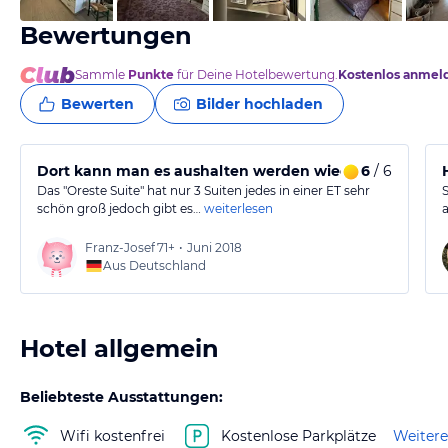
Bewertungen
Sammle
Punkte
für Deine Hotelbewertung.
Kostenlos anmel
Bewerten
Bilder hochladen
Dort kann man es aushalten werden wieder kommen
6
/ 6
Das "Oreste Suite" hat nur 3 Suiten jedes in einer ET sehr
schön groß jedoch gibt es…
weiterlesen
Franz-Josef
71+
•
Juni 2018
Aus Deutschland
Hotel allgemein
Beliebteste Ausstattungen:
Wifi kostenfrei
Kostenlose Parkplätze
Weitere