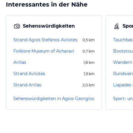
Interessantes in der Nähe
Sehenswürdigkeiten
Spor
Strand Agios Stefanos Avliotes
Tauchbas
0,5
km
Folklore Museum of Acharavi
Bootstour
0,7
km
Arillas
Wandern 
1,8
km
Strand Avliotes
Rundwan
1,9
km
Strand Arillas
Liapades 
2,0
km
Sehenswürdigkeiten in Agios Georgios