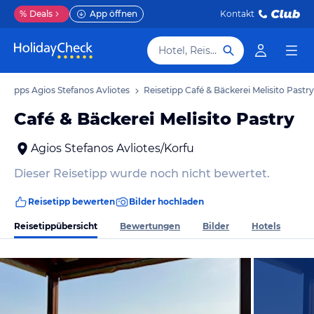
%
Deals
App öffnen
Kontakt
Hotel, Reiseziel
setipps Agios Stefanos Avliotes
Reisetipp Café & Bäckerei Melisito Pastry
Café & Bäckerei Melisito Pastry
Agios Stefanos Avliotes/Korfu
Dieser Reisetipp wurde noch nicht bewertet.
Reisetipp bewerten
Bilder hochladen
Reisetippübersicht
Bewertungen
Bilder
Hotels