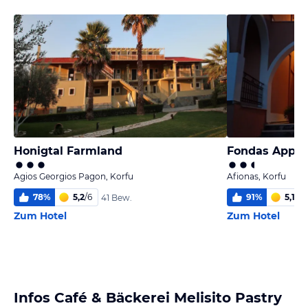
Honigtal Farmland
Fondas Appa
Agios Georgios Pagon, Korfu
Afionas, Korfu
78
%
5,2
/
6
91
%
5,1
/
6
41 Bew.
Zum Hotel
Zum Hotel
Infos Café & Bäckerei Melisito Pastry