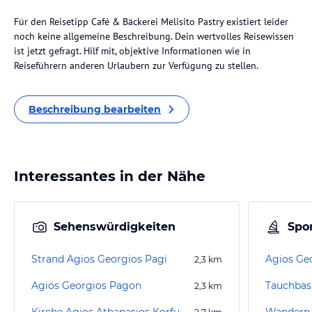
Für den Reisetipp Café & Bäckerei Melisito Pastry existiert leider
noch keine allgemeine Beschreibung. Dein wertvolles Reisewissen
ist jetzt gefragt. Hilf mit, objektive Informationen wie in
Reiseführern anderen Urlaubern zur Verfügung zu stellen.
Beschreibung bearbeiten
Interessantes in der Nähe
Sehenswürdigkeiten
Spor
Strand Agios Georgios Pagi
Agios Ge
2,3
km
Agios Georgios Pagon
Tauchbas
2,3
km