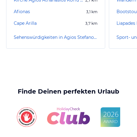
Kirche Agios Athanasios Korfu (Stadt)/Kerkyra
Wandern 
2,7
km
Afionas
Bootstour
3,1
km
Cape Arilla
Liapades 
3,7
km
Sehenswürdigkeiten in Agios Stefanos Avliotes
Finde Deinen perfekten Urlaub