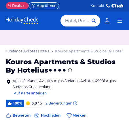
%
Deals
App öffnen
Kontakt
Hotel, Reiseziel
gios Stefanos Avliotes Hotels
Kouros Apartments & Studios By Hotelius
Kouros Apartments & Studios
By Hotelius
Agios Stefanos Avliotes Agios Stefanos Avliotes 49081 Agios
Stefanos Griechenland
Auf Karte anzeigen
2
Bewertungen
100%
3,8
/ 6
Bewerten
Hochladen
Merken