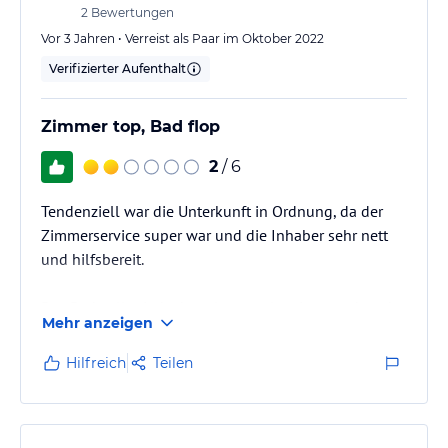
2
Bewertungen
Vor 3 Jahren • Verreist als Paar im Oktober 2022
Verifizierter Aufenthalt
Zimmer top, Bad flop
2
/ 6
Tendenziell war die Unterkunft in Ordnung, da der
Zimmerservice super war und die Inhaber sehr nett
und hilfsbereit.
Das Bad sollte jedoch mal generalsaniert werden, da
Mehr anzeigen
vor der Toilette immer eine Pfütze vom Duschen
stand, da keinerlei Silikonfugen um den
Hilfreich
Teilen
Duschbereich sichtbar waren, so dass sich das
ablaufende Wasser in der Mitte des Bades am Abfluss
sammelte.