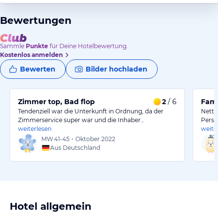
Bewertungen
Sammle
Punkte
für Deine Hotelbewertung.
Kostenlos anmelden
Bewerten
Bilder hochladen
Zimmer top, Bad flop
2
/ 6
Fami
Tendenziell war die Unterkunft in Ordnung, da der
Nette
Zimmerservice super war und die Inhaber…
Perso
weiterlesen
weite
MW
41-45
•
Oktober 2022
Aus Deutschland
Hotel allgemein