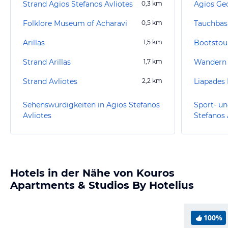
Strand Agios Stefanos Avliotes
0,3
km
Agios Ge
Folklore Museum of Acharavi
0,5
km
Tauchbas
Arillas
1,5
km
Bootstour
Strand Arillas
1,7
km
Wandern 
Strand Avliotes
2,2
km
Liapades 
Sehenswürdigkeiten in Agios Stefanos
Sport- un
Avliotes
Stefanos 
Hotels in der Nähe von Kouros
Apartments & Studios By Hotelius
100%