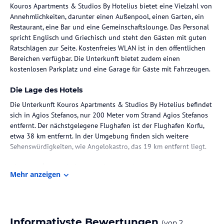
Kouros Apartments & Studios By Hotelius bietet eine Vielzahl von
Annehmlichkeiten, darunter einen Außenpool, einen Garten, ein
Restaurant, eine Bar und eine Gemeinschaftslounge. Das Personal
spricht Englisch und Griechisch und steht den Gästen mit guten
Ratschlägen zur Seite. Kostenfreies WLAN ist in den öffentlichen
Bereichen verfügbar. Die Unterkunft bietet zudem einen
kostenlosen Parkplatz und eine Garage für Gäste mit Fahrzeugen.
Die Lage des Hotels
Die Unterkunft Kouros Apartments & Studios By Hotelius befindet
sich in Agios Stefanos, nur 200 Meter vom Strand Agios Stefanos
entfernt. Der nächstgelegene Flughafen ist der Flughafen Korfu,
etwa 38 km entfernt. In der Umgebung finden sich weitere
Sehenswürdigkeiten, wie Angelokastro, das 19 km entfernt liegt.
Zimmer / Unterbringung im Hotel
Mehr anzeigen
Die Zimmer sind mit Klimaanlage und Heizung ausgestattet und
verfügen über einen Balkon oder eine Terrasse mit Meerblick. Zur
Ausstattung der Zimmer gehören darüber hinaus ein Sofabett, ein
Safe, eine voll ausgestattete Küche mit Kühlschrank, Mikrowelle
Informativste Bewertungen
(von
2
und Kochfeld, sowie ein eigenes Badezimmer mit Dusche und