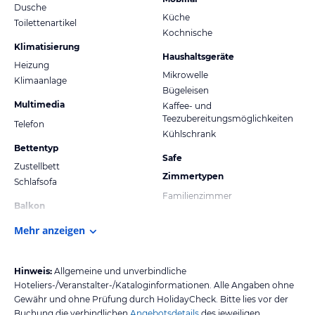
Dusche
Küche
Toilettenartikel
Kochnische
Klimatisierung
Haushaltsgeräte
Heizung
Mikrowelle
Klimaanlage
Bügeleisen
Multimedia
Kaffee- und
Teezubereitungsmöglichkeiten
Telefon
Kühlschrank
Bettentyp
Safe
Zustellbett
Zimmertypen
Schlafsofa
Familienzimmer
Balkon
Mehr anzeigen
Hinweis:
Allgemeine und unverbindliche
Hoteliers-/Veranstalter-/Kataloginformationen. Alle Angaben ohne
Gewähr und ohne Prüfung durch HolidayCheck. Bitte lies vor der
Buchung die verbindlichen
Angebotsdetails
des jeweiligen