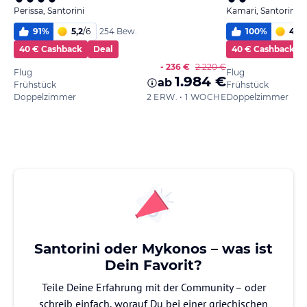
Perissa, Santorini
Kamari, Santorini
91
%
5,2
/
6
100
%
4,9
/
254 Bew.
40 € Cashback
Deal
40 € Cashback
- 236 €
2.220 €
Flug
Flug
1.984 €
ab
Frühstück
Frühstück
Doppelzimmer
2 ERW. • 1 WOCHE
Doppelzimmer
Santorini oder Mykonos – was ist
Dein Favorit?
Teile Deine Erfahrung mit der Community – oder
schreib einfach, worauf Du bei einer griechischen