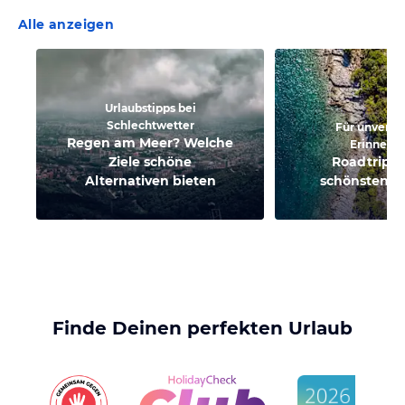
Alle anzeigen
Urlaubstipps bei
Schlechtwetter
Für unverge
Regen am Meer? Welche
Erinneru
Ziele schöne
Roadtrips 
Alternativen bieten
schönsten F
Finde Deinen perfekten Urlaub