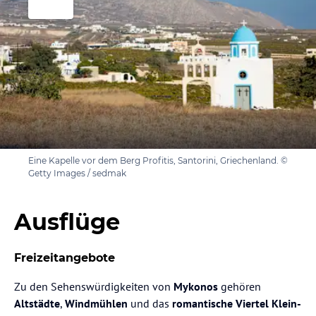
Eine Kapelle vor dem Berg Profitis, Santorini, Griechenland. ©
Getty Images / sedmak
Ausflüge
Freizeitangebote
Zu den Sehenswürdigkeiten von
Mykonos
gehören
Altstädte
,
Windmühlen
und das
romantische Viertel Klein-