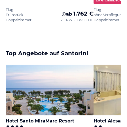
20 € Cashback
Flug
Flug
1.762 €
ab
Frühstück
ohne Verpflegung
Doppelzimmer
2 ERW. • 1 WOCHE
Doppelzimmer
Top Angebote auf Santorini
Hotel Santo MiraMare Resort
Hotel Alesah