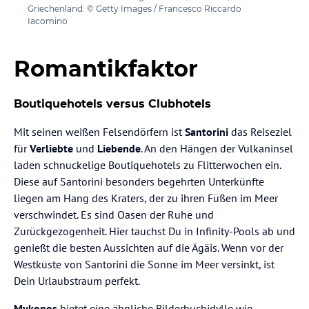
Griechenland. © Getty Images / Francesco Riccardo
Iacomino
Romantikfaktor
Boutiquehotels versus Clubhotels
Mit seinen weißen Felsendörfern ist
Santorini
das Reiseziel
für
Verliebte
und
Liebende
. An den Hängen der Vulkaninsel
laden schnuckelige Boutiquehotels zu Flitterwochen ein.
Diese auf Santorini besonders begehrten Unterkünfte
liegen am Hang des Kraters, der zu ihren Füßen im Meer
verschwindet. Es sind Oasen der Ruhe und
Zurückgezogenheit. Hier tauchst Du in Infinity-Pools ab und
genießt die besten Aussichten auf die Ägäis. Wenn vor der
Westküste von Santorini die Sonne im Meer versinkt, ist
Dein Urlaubstraum perfekt.
Mykonos
bietet eine ähnliche Bilderbuchidylle wie