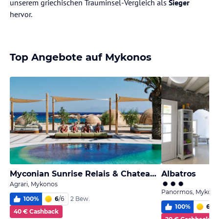
unserem griechischen Trauminsel-Vergleich als
Sieger
hervor.
Top Angebote auf Mykonos
Myconian Sunrise Relais & Chateaux Hotel
Albatros
Agrari, Mykonos
Panormos, Mykono
100
%
6
/
6
2 Bew.
100
%
6,0
/
40 € Cashback