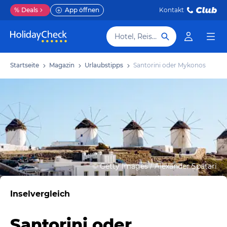
%
Deals
App öffnen
Kontakt
Hotel, Reiseziel
Startseite
Magazin
Urlaubstipps
Santorini oder Mykonos
©
Getty Images / Alexander Spatari
Inselvergleich
Santorini oder