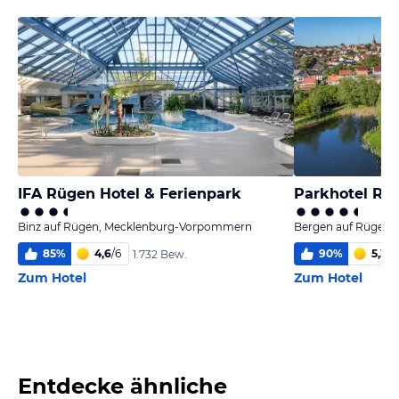
IFA Rügen Hotel & Ferienpark
Parkhotel Rü
Binz auf Rügen, Mecklenburg-Vorpommern
Bergen auf Rügen
85
%
4,6
/
6
90
%
5,3
/
6
1.732 Bew.
Zum Hotel
Zum Hotel
Entdecke ähnliche