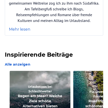
gemeinsamen Weltreise zog ich zu ihm nach Südafrika.
Am Tafelbergfuß schreibe ich Blogs,
Reiseempfehlungen und Romane über fremde
Kulturen und meinen Alltag im Urlaubsland.
Mehr lesen
Inspirierende Beiträge
Alle anzeigen
Urlaubstipps bei
Schlechtwetter
Für unverge
Regen am Meer? Welche
Erinneru
Ziele schöne
Roadtrips 
Alternativen bieten
schönsten F