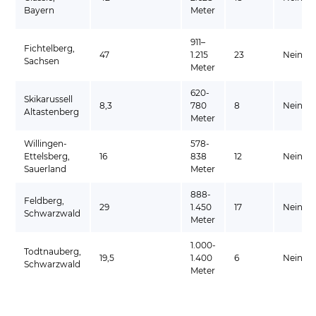
Bayern
Meter
911–
Fichtelberg,
47
1.215
23
Nein
Sachsen
Meter
620-
Skikarussell
8,3
780
8
Nein
Altastenberg
Meter
Willingen-
578-
Ettelsberg,
16
838
12
Nein
Sauerland
Meter
888-
Feldberg,
29
1.450
17
Nein
Schwarzwald
Meter
1.000-
Todtnauberg,
19,5
1.400
6
Nein
Schwarzwald
Meter