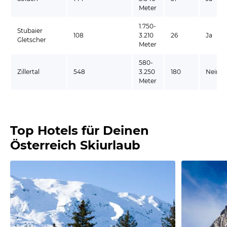
Meter
1.750-
Stubaier
108
3.210
26
Ja
Gletscher
Meter
580-
Zillertal
548
3.250
180
Nein
Meter
Top Hotels für Deinen
Österreich Skiurlaub