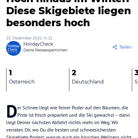
Diese Skigebiete liegen
besonders hoch
23. Dezember 2025, 14:22
HolidayCheck
Teilen
Deine ReiseexpertInnen
1
2
Österreich
Deutschland
S
D
er Schnee liegt wie feiner Puder auf den Bäumen, die
Piste ist frisch präpariert und die Ski gewachst – dann
liegt Deiner nächsten Abfahrt nichts mehr im Weg. Wir
verraten Dir, wo Du die besten und schneesichersten
Skigebiete findest, warum auch ein bisschen Wellness nicht