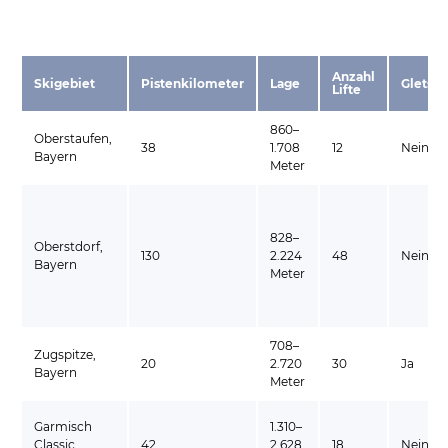
Anzahl
Skigebiet
Pistenkilometer
Lage
Gletsch
Lifte
860–
Oberstaufen,
38
1.708
12
Nein
Bayern
Meter
828–
Oberstdorf,
130
2.224
48
Nein
Bayern
Meter
708–
Zugspitze,
20
2.720
30
Ja
Bayern
Meter
Garmisch
1.310–
Classic,
42
2.628
18
Nein