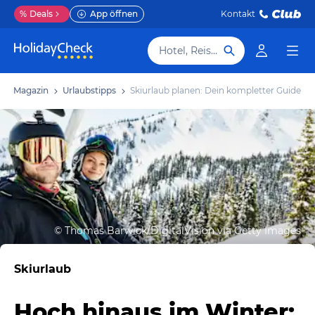
%
Deals
App öffnen
Kontakt
Hotel, Reiseziel
Magazin
Urlaubstipps
Skiurlaub planen: Dein kompletter Guide
©
Thomas Barwick/DigitalVision via Getty Images
Skiurlaub
Hoch hinaus im Winter: