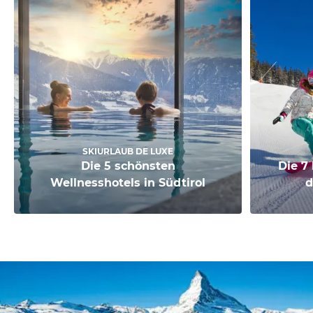
SKIURLAUB DE LUXE
Die 5 schönsten
Die 7
Wellnesshotels in Südtirol
d