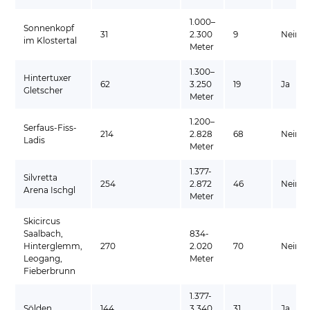
1.000–
Sonnenkopf
31
2.300
9
Nein
im Klostertal
Meter
1.300–
Hintertuxer
62
3.250
19
Ja
Gletscher
Meter
1.200–
Serfaus-Fiss-
214
2.828
68
Nein
Ladis
Meter
1.377-
Silvretta
254
2.872
46
Nein
Arena Ischgl
Meter
Skicircus
Saalbach,
834-
Hinterglemm,
270
2.020
70
Nein
Leogang,
Meter
Fieberbrunn
1.377-
Sölden
144
3.340
31
Ja