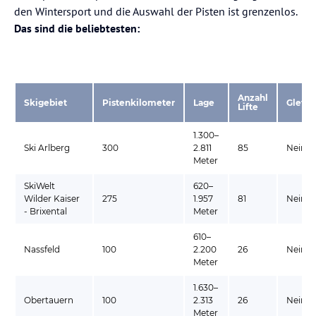
den Wintersport und die Auswahl der Pisten ist grenzenlos.
Das sind die beliebtesten:
Anzahl
Skigebiet
Pistenkilometer
Lage
Gletsc
Lifte
1.300–
Ski Arlberg
300
2.811
85
Nein
Meter
SkiWelt
620–
Wilder Kaiser
275
1.957
81
Nein
- Brixental
Meter
610–
Nassfeld
100
2.200
26
Nein
Meter
1.630–
Obertauern
100
2.313
26
Nein
Meter