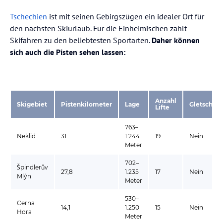
Tschechien
ist mit seinen Gebirgszügen ein idealer Ort für
den nächsten Skiurlaub. Für die Einheimischen zählt
Skifahren zu den beliebtesten Sportarten.
Daher können
sich auch die Pisten sehen lassen:
Anzahl
Skigebiet
Pistenkilometer
Lage
Gletscher
Lifte
763–
Neklid
31
1.244
19
Nein
Meter
702–
Špindlerův
27,8
1.235
17
Nein
Mlýn
Meter
530–
Cerna
14,1
1.250
15
Nein
Hora
Meter