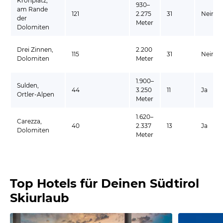
Kronplatz,
930–
am Rande
121
2.275
31
Nein
der
Meter
Dolomiten
Drei Zinnen,
2.200
115
31
Nein
Dolomiten
Meter
1.900–
Sulden,
44
3.250
11
Ja
Ortler-Alpen
Meter
1.620–
Carezza,
40
2.337
13
Ja
Dolomiten
Meter
Top Hotels für Deinen Südtirol
Skiurlaub