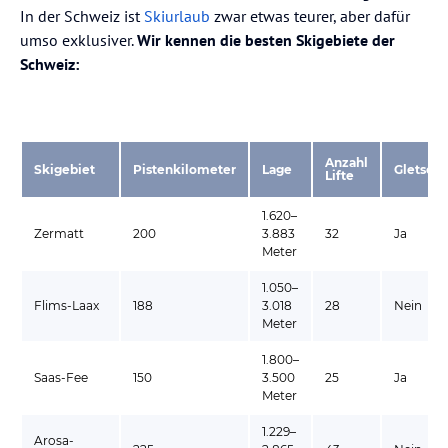
In der Schweiz ist
Skiurlaub
zwar etwas teurer, aber dafür
umso exklusiver.
Wir kennen die besten Skigebiete der
Schweiz:
Anzahl
Skigebiet
Pistenkilometer
Lage
Gletsche
Lifte
1.620–
Zermatt
200
3.883
32
Ja
Meter
1.050–
Flims-Laax
188
3.018
28
Nein
Meter
1.800–
Saas-Fee
150
3.500
25
Ja
Meter
1.229–
Arosa-