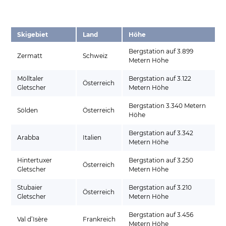
Skigebiet
Land
Höhe
Bergstation auf 3.899
Zermatt
Schweiz
Metern Höhe
Mölltaler
Bergstation auf 3.122
Österreich
Gletscher
Metern Höhe
Bergstation 3.340 Metern
Sölden
Österreich
Höhe
Bergstation auf 3.342
Arabba
Italien
Metern Höhe
Hintertuxer
Bergstation auf 3.250
Österreich
Gletscher
Metern Höhe
Stubaier
Bergstation auf 3.210
Österreich
Gletscher
Metern Höhe
Bergstation auf 3.456
Val d’Isère
Frankreich
Metern Höhe