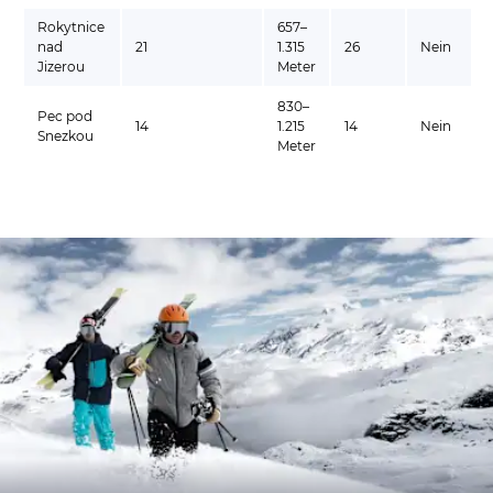
Rokytnice
657–
nad
21
1.315
26
Nein
Jizerou
Meter
830–
Pec pod
14
1.215
14
Nein
Snezkou
Meter