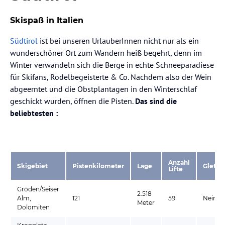
Skispaß in Italien
Südtirol
ist bei unseren UrlauberInnen nicht nur als ein
wunderschöner Ort zum Wandern heiß begehrt, denn im
Winter verwandeln sich die Berge in echte Schneeparadiese
für Skifans, Rodelbegeisterte & Co. Nachdem also der Wein
abgeerntet und die Obstplantagen in den Winterschlaf
geschickt wurden, öffnen die Pisten.
Das sind die
beliebtesten :
Anzahl
Skigebiet
Pistenkilometer
Lage
Gletsc
Lifte
Gröden/Seiser
2.518
Alm,
121
59
Nein
Meter
Dolomiten