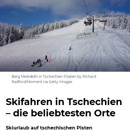
Berg Medvědín in Tschechien ©taken by Richard
Radford/Moment via Getty Images
Skifahren in Tschechien
– die beliebtesten Orte
Skiurlaub auf tschechischen Pisten