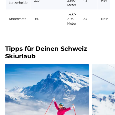
225
2.865
43
Nein
Lenzerheide
Meter
1.437–
Andermatt
180
2.961
33
Nein
Meter
Tipps für Deinen Schweiz
Skiurlaub