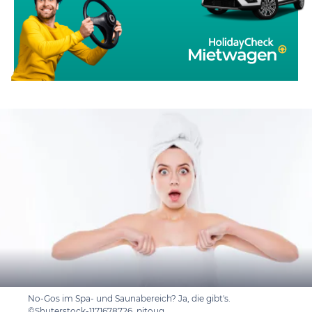
No-Gos im Spa- und Saunabereich? Ja, die gibt's.
©Shuterstock-1171678726_pitoug