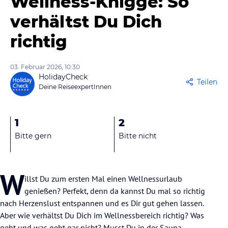
Wellness-Knigge: So
verhältst Du Dich
richtig
03. Februar 2026, 10:30
HolidayCheck
Teilen
Deine ReiseexpertInnen
1
2
Bitte gern
Bitte nicht
W
illst Du zum ersten Mal einen Wellnessurlaub
genießen? Perfekt, denn da kannst Du mal so richtig
nach Herzenslust entspannen und es Dir gut gehen lassen.
Aber wie verhältst Du Dich im Wellnessbereich richtig? Was
geht und was geht gar nicht? Musst Du in der Sauna