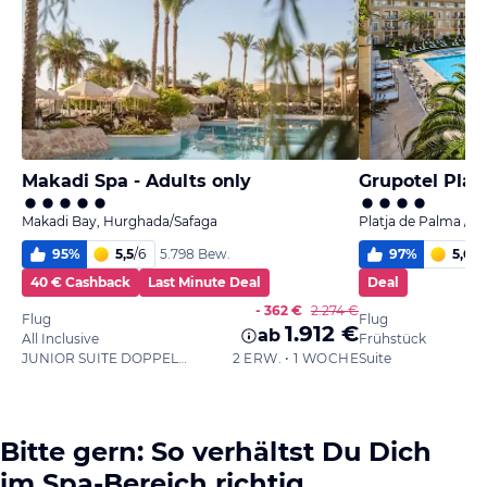
Makadi Spa - Adults only
Makadi Bay, Hurghada/Safaga
Platja de Palma / P
95
%
5,5
/
6
97
%
5,6
/
6
5.798 Bew.
40 € Cashback
Last Minute Deal
Deal
- 362 €
2.274 €
Flug
Flug
1.912 €
ab
All Inclusive
Frühstück
JUNIOR SUITE DOPPELZIMMER
2 ERW. • 1 WOCHE
Suite
Bitte gern: So verhältst Du Dich
im Spa-Bereich richtig